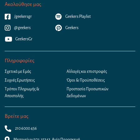
Ακολούθησε μας
/geekersgr
Geekers Playlist
@geekers
Geekers
GeekersGr
Πληροφορίες
Σχετικά με Εμάς
Αλλαγές και επιστροφές
Συχνές Ερωτήσεις
Όροι & Προϋποθέσεις
Τρόποι Πληρωμής &
Προστασία Προσωπικών
Αποστολής
Δεδομένων
Βρείτε μας
210 6000 456
Μεσογείων 507, 15343, Αγία Παρασκευή