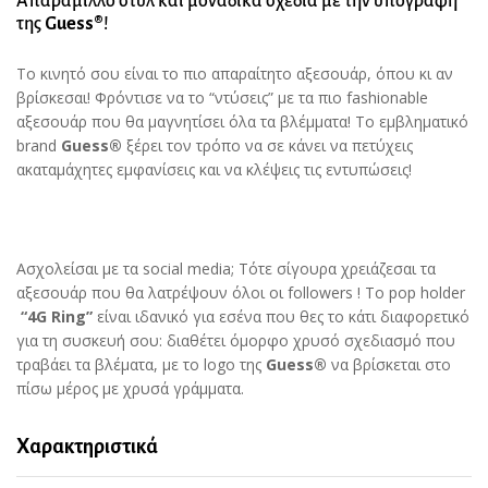
Απαράμιλλο στυλ και μοναδικά σχέδια με την υπογραφή
της
Guess®
!
Το κινητό σου είναι το πιο απαραίτητο αξεσουάρ, όπου κι αν
βρίσκεσαι! Φρόντισε να το “ντύσεις” με τα πιο fashionable
αξεσουάρ που θα μαγνητίσει όλα τα βλέμματα! Το εμβληματικό
brand
Guess®
ξέρει τον τρόπο να σε κάνει να πετύχεις
ακαταμάχητες εμφανίσεις και να κλέψεις τις εντυπώσεις!
Ασχολείσαι με τα social media; Τότε σίγουρα χρειάζεσαι τα
αξεσουάρ που θα λατρέψουν όλοι οι followers ! To pop holder
“4G Ring”
είναι ιδανικό για εσένα που θες το κάτι διαφορετικό
για τη συσκευή σου: διαθέτει όμορφο χρυσό σχεδιασμό που
τραβάει τα βλέματα, με το logo της
Guess®
να βρίσκεται στο
πίσω μέρος με χρυσά γράμματα.
Χαρακτηριστικά