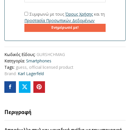
Συμφωνώ με τους
Όρους Χρήσης
και τη
Προστασία Προσωπικών Δεδομένων
Ενημέρωσέ με!
Κωδικός Είδους:
GURSHCHMAG
Κατηγορία:
Smartphones
Tags:
guess
,
official licensed product
Brand:
Karl Lagerfeld
Περιγραφή