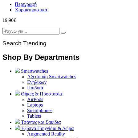
Περιγραφή
Χαρακτηριστικά
19,90
€
Search Trending
Shop By Departments
Smartwatches
Αξεσουάρ Smartwatches
Ενηλίκων
Παιδικά
Θήκες & Προστασία
AirPods
Laptops
Smartphones
Tablets
Τσάντες και Σακίδια
Έξυπνα Παιχνίδια & Δώρα
Augmented Reality