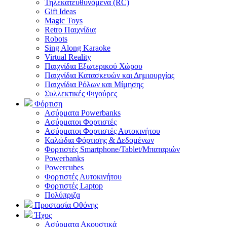
Τηλεκατευθυνόμενα (RC)
Gift Ideas
Magic Toys
Retro Παιχνίδια
Robots
Sing Along Karaoke
Virtual Reality
Παιχνίδια Εξωτερικού Χώρου
Παιχνίδια Κατασκευών και Δημιουργίας
Παιχνίδια Ρόλων και Μίμησης
Συλλεκτικές Φιγούρες
Φόρτιση
Ασύρματα Powerbanks
Aσύρματοι Φορτιστές
Ασύρματοι Φορτιστές Αυτοκινήτου
Καλώδια Φόρτισης & Δεδομένων
Φορτιστές Smartphone/Tablet/Μπαταριών
Powerbanks
Powercubes
Φορτιστές Αυτοκινήτου
Φορτιστές Laptop
Πολύπριζα
Προστασία Οθόνης
Ήχος
Ασύρματα Ακουστικά