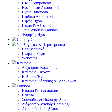
Hi-Fi Components
Ενσύρματα Ακουστικά
Ηχεία Bluetooth
Παιδικά Ακουστικά
Πηγές Ήχου
Πικάπ & Αξεσουάρ
Τrue Wireless Earbuds
Φορητός Ήχος
Gaming Corner
Υπολογιστές & Περιφερειακά
Περιφερειακά
Πληκτρολόγια
Webcams
Καλώδια
Διαχείριση Καλωδίων
Καλώδια Εικόνας
Καλώδια Ήχου
Καλώδια Φόρτισης & Δεδομένων
Outdoor
Κυάλια & Τηλεσκόπια
Πατίνια
Σουγιάδες & Πολυεργαλεία
Διάφορα Αξεσουάρ Camping
Αξεσουάρ Ποδηλάτου