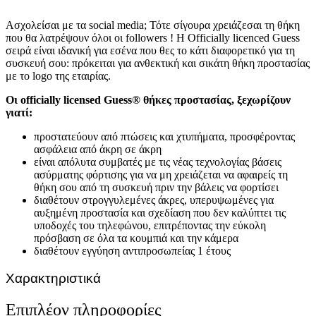
Ασχολείσαι με τα social media; Τότε σίγουρα χρειάζεσαι τη θήκη
που θα λατρέψουν όλοι οι followers ! Η Officially licenced Guess
σειρά είναι ιδανική για εσένα που θες το κάτι διαφορετικό για τη
συσκευή σου: πρόκειται για ανθεκτική και σικάτη θήκη προστασίας
με το logo της εταιρίας.
Οι officially licensed Guess® θήκες προστασίας, ξεχωρίζουν
γιατί:
προστατεύουν από πτώσεις και χτυπήματα, προσφέροντας
ασφάλεια από άκρη σε άκρη
είναι απόλυτα συμβατές με τις νέας τεχνολογίας βάσεις
ασύρματης φόρτισης για να μη χρειάζεται να αφαιρείς τη
θήκη σου από τη συσκευή πριν την βάλεις να φορτίσει
διαθέτουν στρογγυλεμένες άκρες, υπερυψωμένες για
αυξημένη προστασία και σχεδίαση που δεν καλύπτει τις
υποδοχές του τηλεφώνου, επιτρέποντας την εύκολη
πρόσβαση σε όλα τα κουμπιά και την κάμερα
διαθέτουν εγγύηση αντιπροσωπείας 1 έτους
Χαρακτηριστικά
Επιπλέον πληροφορίες