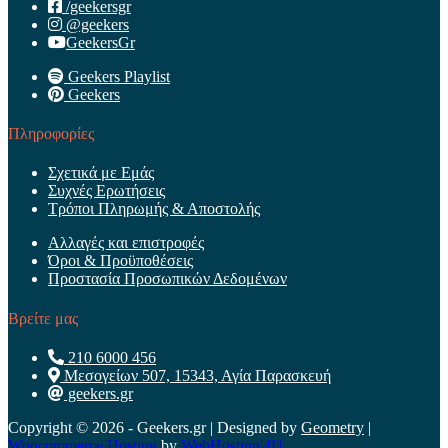
/geekersgr
@geekers
GeekersGr
Geekers Playlist
Geekers
Πληροφορίες
Σχετικά με Εμάς
Συχνές Ερωτήσεις
Τρόποι Πληρωμής & Αποστολής
Αλλαγές και επιστροφές
Όροι & Προϋποθέσεις
Προστασία Προσωπικών Δεδομένων
Βρείτε μας
210 6000 456
Μεσογείων 507, 15343, Αγία Παρασκευή
geekers.gr
Copyright © 2026 - Geekers.gr | Designed by
Geometry
|
Woocommerce Hosting
by
WebHosting|4U