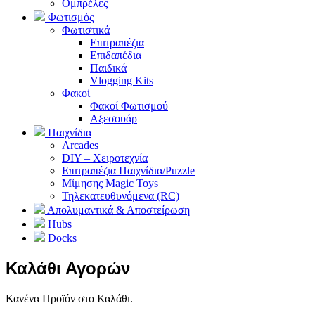
Ομπρέλες
Φωτισμός
Φωτιστικά
Επιτραπέζια
Επιδαπέδια
Παιδικά
Vlogging Kits
Φακοί
Φακοί Φωτισμού
Αξεσουάρ
Παιχνίδια
Arcades
DIY – Χειροτεχνία
Επιτραπέζια Παιχνίδια/Puzzle
Μίμησης Magic Toys
Τηλεκατευθυνόμενα (RC)
Απολυμαντικά & Αποστείρωση
Hubs
Docks
Καλάθι Αγορών
Κανένα Προϊόν στο Καλάθι.