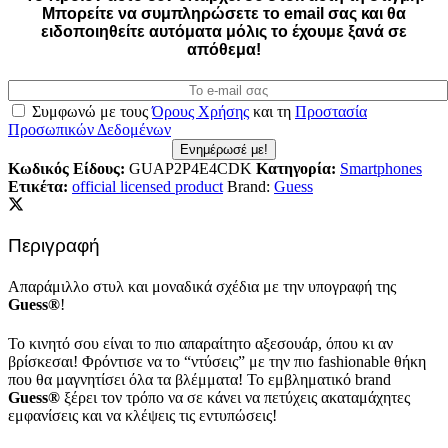
Mπορείτε να συμπληρώσετε το email σας και θα
ειδοποιηθείτε αυτόματα μόλις το έχουμε ξανά σε
απόθεμα!
Συμφωνώ με τους
Όρους Χρήσης
και τη
Προστασία
Προσωπικών Δεδομένων
Ενημέρωσέ με!
Κωδικός Είδους:
GUAP2P4E4CDK
Κατηγορία:
Smartphones
Ετικέτα:
official licensed product
Brand:
Guess
Περιγραφή
Απαράμιλλο στυλ και μοναδικά σχέδια με την υπογραφή της
Guess®
!
Το κινητό σου είναι το πιο απαραίτητο αξεσουάρ, όπου κι αν
βρίσκεσαι! Φρόντισε να το “ντύσεις” με την πιο fashionable θήκη
που θα μαγνητίσει όλα τα βλέμματα! Το εμβληματικό brand
Guess®
ξέρει τον τρόπο να σε κάνει να πετύχεις ακαταμάχητες
εμφανίσεις και να κλέψεις τις εντυπώσεις!