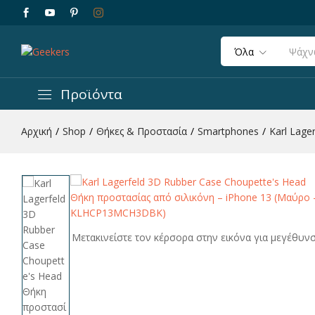
Όλα
Προϊόντα
Karl Lagerfeld 3D Rubber Case Choupette's
Αρχική
/
Shop
/
Θήκες & Προστασία
/
Smartphones
/
Karl Lag
Περιγραφή
Χαρακτηριστικά
Μετακινείστε τον κέρσορα στην εικόνα για μεγέθυν