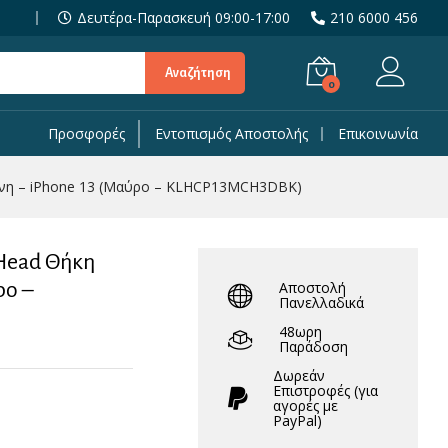
29,90
€
Δευτέρα-Παρασκευή 09:00-17:00
210 6000 456
Αναζήτηση
0
Προσφορές
Εντοπισμός Αποστολής
Επικοινωνία
- KLHCP13MCH3DBK)
ικόνη – iPhone 13 (Μαύρο – KLHCP13MCH3DBK)
 Head Θήκη
ρο –
Αποστολή
Πανελλαδικά
48ωρη
Παράδοση
Δωρεάν
Eπιστροφές (για
αγορές με
PayPal)