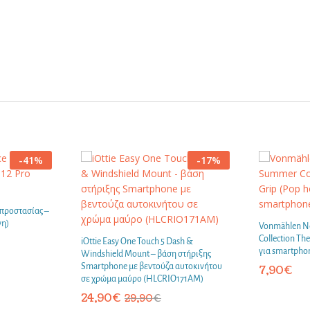
-
41
%
-
17
%
 προστασίας –
νη)
Vonmählen N
Collection Th
iOttie Easy One Touch 5 Dash &
για smartphon
Windshield Mount – βάση στήριξης
Smartphone με βεντούζα αυτοκινήτου
7,90
€
σε χρώμα μαύρο (HLCRIO171AM)
24,90
€
29,90
€