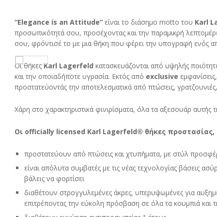
“Elegance is an Attitude”
είναι το διάσημο motto του
Karl L
προσωπικότητά σου, προσέχοντας και την παραμικρή λεπτομέρει
σου, φρόντισέ το με μια θήκη που φέρει την υπογραφή ενός α
Οι θήκες
Karl Lagerfeld
κατασκευάζονται από υψηλής ποιότητα
και την οποιαδήποτε υγρασία. Εκτός από
exclusive
εμφανίσεις,
προστατεύοντάς την αποτελεσματικά από πτώσεις, γρατζουνιές,
Χάρη στο χαρακτηριστικά φινιρίσματα, όλα τα αξεσουάρ αυτής τ
Οι officially licensed Karl Lagerfeld® θήκες προστασίας,
προστατεύουν από πτώσεις και χτυπήματα, με στύλ προσφέ
είναι απόλυτα συμβατές με τις νέας τεχνολογίας βάσεις ασύ
βάλεις να φορτίσει
διαθέτουν στρογγυλεμένες άκρες, υπερυψωμένες για αυξημ
επιτρέποντας την εύκολη πρόσβαση σε όλα τα κουμπιά και 