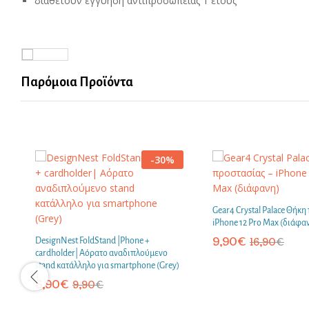
διαθέτουν εγγύηση αντιπροσωπείας 1 έτους
Παρόμοια Προϊόντα
-
30
%
Gear4 Crystal Palace Θήκη
iPhone 12 Pro Max (διάφα
9,90
€
DesignNest FoldStand |Phone +
16,90
€
cardholder| Αόρατο αναδιπλούμενο
stand κατάλληλο για smartphone (Grey)
6,90
€
9,90
€