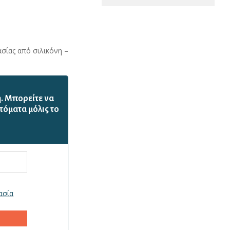
σίας από σιλικόνη –
ή. Mπορείτε να
τόματα μόλις το
ασία