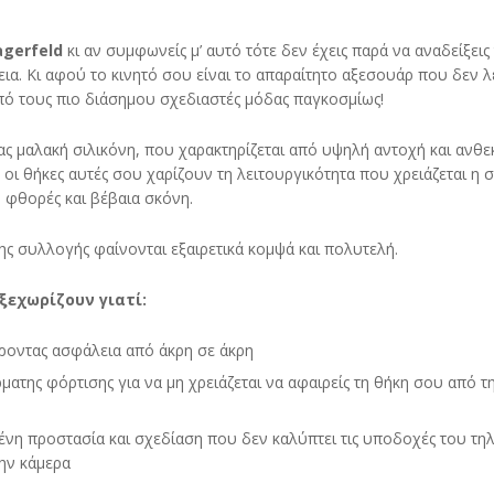
agerfeld
κι αν συμφωνείς μ’ αυτό τότε δεν έχεις παρά να αναδείξεις 
α. Κι αφού το κινητό σου είναι το απαραίτητο αξεσουάρ που δεν λ
πό τους πιο διάσημου σχεδιαστές μόδας παγκοσμίως!
ς μαλακή σιλικόνη, που χαρακτηρίζεται από υψηλή αντοχή και ανθε
 οι θήκες αυτές σου χαρίζουν τη λειτουργικότητα που χρειάζεται η
 φθορές και βέβαια σκόνη.
ης συλλογής φαίνονται εξαιρετικά κομψά και πολυτελή.
 ξεχωρίζουν γιατί:
ροντας ασφάλεια από άκρη σε άκρη
ρματης φόρτισης για να μη χρειάζεται να αφαιρείς τη θήκη σου από τ
ένη προστασία και σχεδίαση που δεν καλύπτει τις υποδοχές του τ
την κάμερα