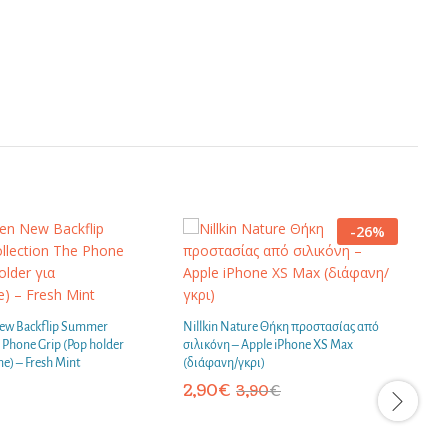
-
26
%
ew Backflip Summer
Nillkin Nature Θήκη προστασίας από
V
e Phone Grip (Pop holder
σιλικόνη – Apple iPhone XS Max
C
e) – Fresh Mint
(διάφανη/γκρι)
γ
2,90
€
3,90
€