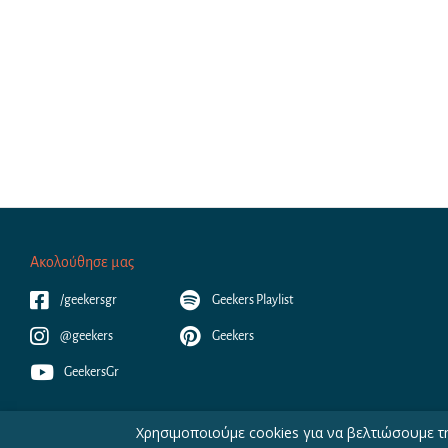
Ακολούθησε μας
/geekersgr
Geekers Playlist
@geekers
Geekers
GeekersGr
Χρησιμοποιούμε cookies για να βελτιώσουμε τη