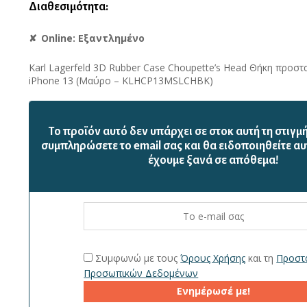
Διαθεσιμότητα:
Online: Εξαντλημένο
Karl Lagerfeld 3D Rubber Case Choupette’s Head Θήκη προστα
iPhone 13 (Μαύρο – KLHCP13MSLCHBK)
Το προϊόν αυτό δεν υπάρχει σε στοκ αυτή τη στιγμ
συμπληρώσετε το email σας και θα ειδοποιηθείτε αυ
έχουμε ξανά σε απόθεμα!
Συμφωνώ με τους
Όρους Χρήσης
και τη
Προστ
Προσωπικών Δεδομένων
Ενημέρωσέ με!