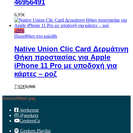
46956491
6,95
€
-
20
%
Προσθήκη στο καλάθι
Native Union Clic Card Δερμάτινη
Θήκη προστασίας για Apple
iPhone 11 Pro με υποδοχή για
κάρτες – ροζ
7,92
€
9,90
€
Ακολούθησε μας
/geekersgr
@geekers
GeekersGr
Geekers Playlist