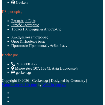
Geekers
Πληροφορίες
Σχετικά με Εμάς
Συχνές Ερωτήσεις
Τρόποι Πληρωμής & Αποστολής
Αλλαγές και επιστροφές
Όροι & Προϋποθέσεις
Προστασία Προσωπικών Δεδομένων
Βρείτε μας
210 6000 456
Μεσογείων 507, 15343, Αγία Παρασκευή
geekers.gr
Copyright © 2026 - Geekers.gr | Designed by
Geometry
|
Woocommerce Hosting
by
WebHosting|4U