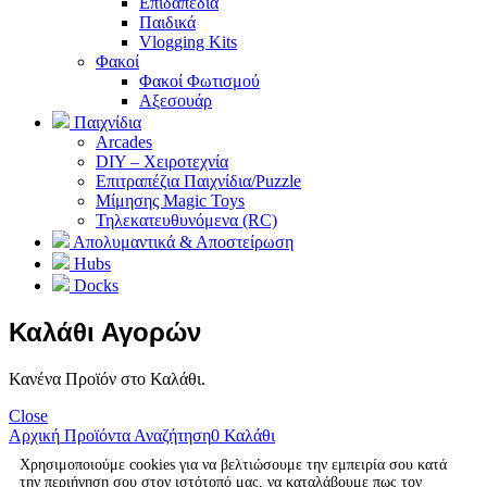
Επιδαπέδια
Παιδικά
Vlogging Kits
Φακοί
Φακοί Φωτισμού
Αξεσουάρ
Παιχνίδια
Arcades
DIY – Χειροτεχνία
Επιτραπέζια Παιχνίδια/Puzzle
Μίμησης Magic Toys
Τηλεκατευθυνόμενα (RC)
Απολυμαντικά & Αποστείρωση
Hubs
Docks
Καλάθι Αγορών
Κανένα Προϊόν στο Καλάθι.
Close
Αρχική
Προϊόντα
Αναζήτηση
0
Καλάθι
Χρησιμοποιούμε cookies για να βελτιώσουμε την εμπειρία σου κατά
την περιήγηση σου στον ιστότοπό μας, να καταλάβουμε πως τον