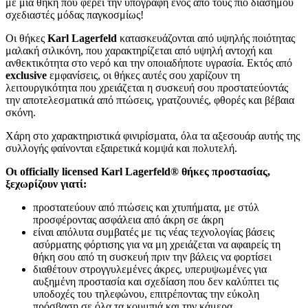
με μια θήκη που φέρει την υπογραφή ενός από τους πιο διάσημου
σχεδιαστές μόδας παγκοσμίως!
Οι θήκες
Karl Lagerfeld
κατασκευάζονται από υψηλής ποιότητας
μαλακή σιλικόνη, που χαρακτηρίζεται από υψηλή αντοχή και
ανθεκτικότητα στο νερό και την οποιαδήποτε υγρασία. Εκτός από
exclusive
εμφανίσεις, οι θήκες αυτές σου χαρίζουν τη
λειτουργικότητα που χρειάζεται η συσκευή σου προστατεύοντάς
την αποτελεσματικά από πτώσεις, γρατζουνιές, φθορές και βέβαια
σκόνη.
Χάρη στο χαρακτηριστικά φινιρίσματα, όλα τα αξεσουάρ αυτής της
συλλογής φαίνονται εξαιρετικά κομψά και πολυτελή.
Οι officially licensed Karl Lagerfeld® θήκες προστασίας,
ξεχωρίζουν γιατί:
προστατεύουν από πτώσεις και χτυπήματα, με στύλ
προσφέροντας ασφάλεια από άκρη σε άκρη
είναι απόλυτα συμβατές με τις νέας τεχνολογίας βάσεις
ασύρματης φόρτισης για να μη χρειάζεται να αφαιρείς τη
θήκη σου από τη συσκευή πριν την βάλεις να φορτίσει
διαθέτουν στρογγυλεμένες άκρες, υπερυψωμένες για
αυξημένη προστασία και σχεδίαση που δεν καλύπτει τις
υποδοχές του τηλεφώνου, επιτρέποντας την εύκολη
πρόσβαση σε όλα τα κουμπιά και την κάμερα