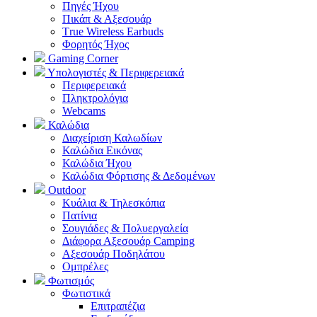
Πηγές Ήχου
Πικάπ & Αξεσουάρ
Τrue Wireless Earbuds
Φορητός Ήχος
Gaming Corner
Υπολογιστές & Περιφερειακά
Περιφερειακά
Πληκτρολόγια
Webcams
Καλώδια
Διαχείριση Καλωδίων
Καλώδια Εικόνας
Καλώδια Ήχου
Καλώδια Φόρτισης & Δεδομένων
Outdoor
Κυάλια & Τηλεσκόπια
Πατίνια
Σουγιάδες & Πολυεργαλεία
Διάφορα Αξεσουάρ Camping
Αξεσουάρ Ποδηλάτου
Ομπρέλες
Φωτισμός
Φωτιστικά
Επιτραπέζια