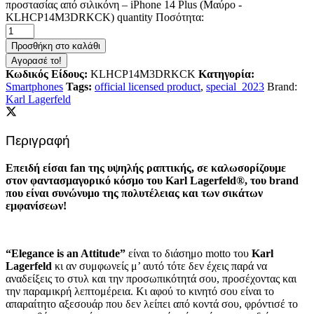
προστασίας από σιλικόνη – iPhone 14 Plus (Μαύρο -
KLHCP14M3DRKCK) quantity
Ποσότητα:
Προσθήκη στο καλάθι
Αγορασέ το!
Κωδικός Είδους:
KLHCP14M3DRKCK
Κατηγορία:
Smartphones
Tags:
official licensed product
,
special_2023
Brand:
Karl Lagerfeld
Περιγραφή
Επειδή είσαι fan της υψηλής ραπτικής, σε καλωσορίζουμε
στον φαντασμαγορικό κόσμο του Karl Lagerfeld®, του brand
που είναι συνώνυμο της πολυτέλειας και των σικάτων
εμφανίσεων!
“Elegance is an Attitude”
είναι το διάσημο motto του
Karl
Lagerfeld
κι αν συμφωνείς μ’ αυτό τότε δεν έχεις παρά να
αναδείξεις το στυλ και την προσωπικότητά σου, προσέχοντας και
την παραμικρή λεπτομέρεια. Κι αφού το κινητό σου είναι το
απαραίτητο αξεσουάρ που δεν λείπει από κοντά σου, φρόντισέ το