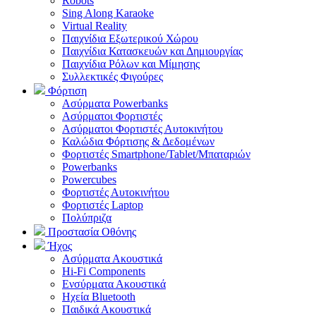
Robots
Sing Along Karaoke
Virtual Reality
Παιχνίδια Εξωτερικού Χώρου
Παιχνίδια Κατασκευών και Δημιουργίας
Παιχνίδια Ρόλων και Μίμησης
Συλλεκτικές Φιγούρες
Φόρτιση
Ασύρματα Powerbanks
Aσύρματοι Φορτιστές
Ασύρματοι Φορτιστές Αυτοκινήτου
Καλώδια Φόρτισης & Δεδομένων
Φορτιστές Smartphone/Tablet/Μπαταριών
Powerbanks
Powercubes
Φορτιστές Αυτοκινήτου
Φορτιστές Laptop
Πολύπριζα
Προστασία Οθόνης
Ήχος
Ασύρματα Ακουστικά
Hi-Fi Components
Ενσύρματα Ακουστικά
Ηχεία Bluetooth
Παιδικά Ακουστικά