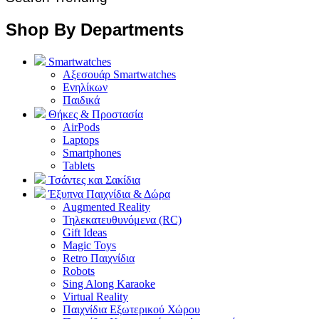
Shop By Departments
Smartwatches
Αξεσουάρ Smartwatches
Ενηλίκων
Παιδικά
Θήκες & Προστασία
AirPods
Laptops
Smartphones
Tablets
Τσάντες και Σακίδια
Έξυπνα Παιχνίδια & Δώρα
Augmented Reality
Τηλεκατευθυνόμενα (RC)
Gift Ideas
Magic Toys
Retro Παιχνίδια
Robots
Sing Along Karaoke
Virtual Reality
Παιχνίδια Εξωτερικού Χώρου