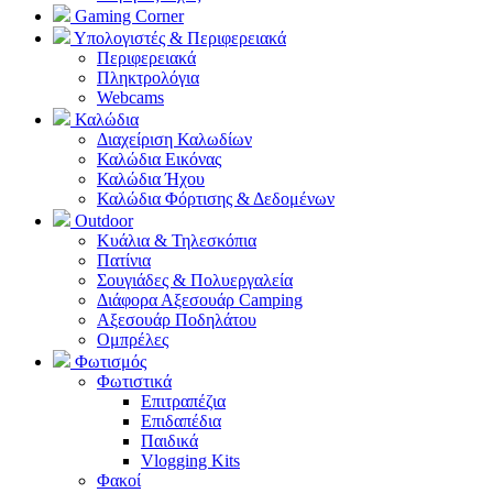
Gaming Corner
Υπολογιστές & Περιφερειακά
Περιφερειακά
Πληκτρολόγια
Webcams
Καλώδια
Διαχείριση Καλωδίων
Καλώδια Εικόνας
Καλώδια Ήχου
Καλώδια Φόρτισης & Δεδομένων
Outdoor
Κυάλια & Τηλεσκόπια
Πατίνια
Σουγιάδες & Πολυεργαλεία
Διάφορα Αξεσουάρ Camping
Αξεσουάρ Ποδηλάτου
Ομπρέλες
Φωτισμός
Φωτιστικά
Επιτραπέζια
Επιδαπέδια
Παιδικά
Vlogging Kits
Φακοί