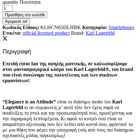
quantity
Ποσότητα:
Προσθήκη στο καλάθι
Αγορασέ το!
Κωδικός Είδους:
KLHCN65DLHBK
Κατηγορία:
Smartphones
Ετικέτα:
official licensed product
Brand:
Karl Lagerfeld
Περιγραφή
Επειδή είσαι fan της υψηλής ραπτικής, σε καλωσορίζουμε
στον φαντασμαγορικό κόσμο του Karl Lagerfeld®, του brand
που είναι συνώνυμο της πολυτέλειας και των σικάτων
εμφανίσεων!
“Elegance is an Attitude”
είναι το διάσημο motto του
Karl
Lagerfeld
κι αν συμφωνείς μ’ αυτό τότε δεν έχεις παρά να
αναδείξεις το στυλ και την προσωπικότητά σου, προσέχοντας και
την παραμικρή λεπτομέρεια. Κι αφού το κινητό σου είναι το
απαραίτητο αξεσουάρ που δεν λείπει από κοντά σου, φρόντισέ το
με μια θήκη που φέρει την υπογραφή ενός από τους πιο διάσημου
σχεδιαστές μόδας παγκοσμίως!