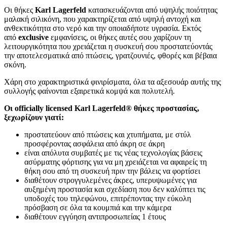
Οι θήκες
Karl Lagerfeld
κατασκευάζονται από υψηλής ποιότητας
μαλακή σιλικόνη, που χαρακτηρίζεται από υψηλή αντοχή και
ανθεκτικότητα στο νερό και την οποιαδήποτε υγρασία. Εκτός
από
exclusive
εμφανίσεις, οι θήκες αυτές σου χαρίζουν τη
λειτουργικότητα που χρειάζεται η συσκευή σου προστατεύοντάς
την αποτελεσματικά από πτώσεις, γρατζουνιές, φθορές και βέβαια
σκόνη.
Χάρη στο χαρακτηριστικά φινιρίσματα, όλα τα αξεσουάρ αυτής της
συλλογής φαίνονται εξαιρετικά κομψά και πολυτελή.
Οι officially licensed Karl Lagerfeld® θήκες προστασίας,
ξεχωρίζουν γιατί:
προστατεύουν από πτώσεις και χτυπήματα, με στύλ
προσφέροντας ασφάλεια από άκρη σε άκρη
είναι απόλυτα συμβατές με τις νέας τεχνολογίας βάσεις
ασύρματης φόρτισης για να μη χρειάζεται να αφαιρείς τη
θήκη σου από τη συσκευή πριν την βάλεις να φορτίσει
διαθέτουν στρογγυλεμένες άκρες, υπερυψωμένες για
αυξημένη προστασία και σχεδίαση που δεν καλύπτει τις
υποδοχές του τηλεφώνου, επιτρέποντας την εύκολη
πρόσβαση σε όλα τα κουμπιά και την κάμερα
διαθέτουν εγγύηση αντιπροσωπείας 1 έτους