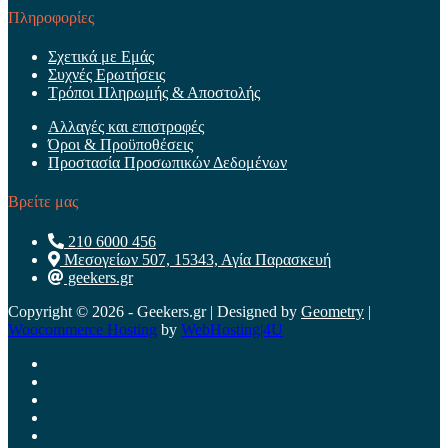
Πληροφορίες
Σχετικά με Εμάς
Συχνές Ερωτήσεις
Τρόποι Πληρωμής & Αποστολής
Αλλαγές και επιστροφές
Όροι & Προϋποθέσεις
Προστασία Προσωπικών Δεδομένων
Βρείτε μας
210 6000 456
Μεσογείων 507, 15343, Αγία Παρασκευή
geekers.gr
Copyright © 2026 - Geekers.gr | Designed by
Geometry
|
Woocommerce Hosting
by
WebHosting|4U