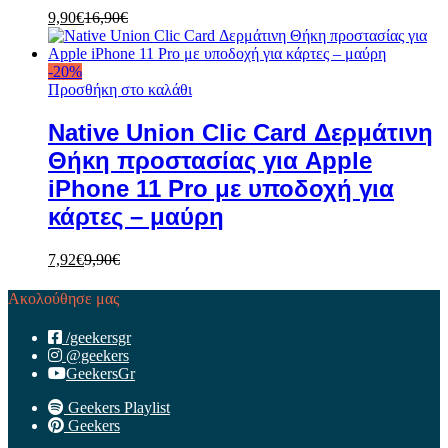
9,90
€
16,90
€
-
20
%
Προσθήκη στο καλάθι
Native Union Clic Card Δερμάτινη
Θήκη προστασίας για Apple
iPhone 11 Pro με υποδοχή για
κάρτες – μαύρη
7,92
€
9,90
€
Ακολούθησε μας
/geekersgr
@geekers
GeekersGr
Geekers Playlist
Geekers