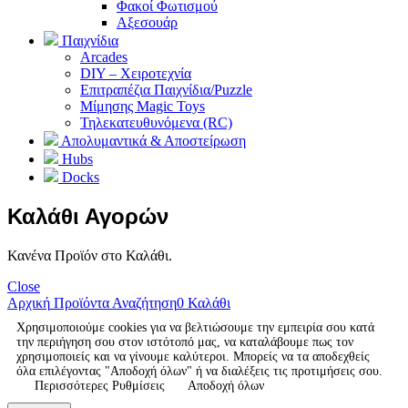
Φακοί Φωτισμού
Αξεσουάρ
Παιχνίδια
Arcades
DIY – Χειροτεχνία
Επιτραπέζια Παιχνίδια/Puzzle
Μίμησης Magic Toys
Τηλεκατευθυνόμενα (RC)
Απολυμαντικά & Αποστείρωση
Hubs
Docks
Καλάθι Αγορών
Κανένα Προϊόν στο Καλάθι.
Close
Αρχική
Προϊόντα
Αναζήτηση
0
Καλάθι
Χρησιμοποιούμε cookies για να βελτιώσουμε την εμπειρία σου κατά
την περιήγηση σου στον ιστότοπό μας, να καταλάβουμε πως τον
χρησιμοποιείς και να γίνουμε καλύτεροι. Μπορείς να τα αποδεχθείς
όλα επιλέγοντας "Αποδοχή όλων" ή να διαλέξεις τις προτιμήσεις σου.
Περισσότερες Ρυθμίσεις
Αποδοχή όλων