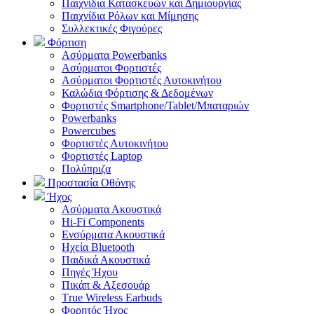
Παιχνίδια Κατασκευών και Δημιουργίας
Παιχνίδια Ρόλων και Μίμησης
Συλλεκτικές Φιγούρες
Φόρτιση
Ασύρματα Powerbanks
Aσύρματοι Φορτιστές
Ασύρματοι Φορτιστές Αυτοκινήτου
Καλώδια Φόρτισης & Δεδομένων
Φορτιστές Smartphone/Tablet/Μπαταριών
Powerbanks
Powercubes
Φορτιστές Αυτοκινήτου
Φορτιστές Laptop
Πολύπριζα
Προστασία Οθόνης
Ήχος
Ασύρματα Ακουστικά
Hi-Fi Components
Ενσύρματα Ακουστικά
Ηχεία Bluetooth
Παιδικά Ακουστικά
Πηγές Ήχου
Πικάπ & Αξεσουάρ
Τrue Wireless Earbuds
Φορητός Ήχος