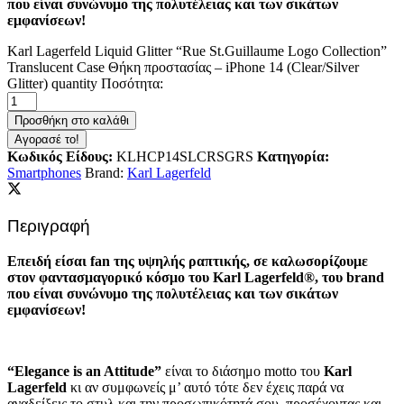
που είναι συνώνυμο της πολυτέλειας και των σικάτων
εμφανίσεων!
Karl Lagerfeld Liquid Glitter “Rue St.Guillaume Logo Collection”
Translucent Case Θήκη προστασίας – iPhone 14 (Clear/Silver
Glitter) quantity
Ποσότητα:
Προσθήκη στο καλάθι
Αγορασέ το!
Κωδικός Είδους:
KLHCP14SLCRSGRS
Κατηγορία:
Smartphones
Brand:
Karl Lagerfeld
Περιγραφή
Επειδή είσαι fan της υψηλής ραπτικής, σε καλωσορίζουμε
στον φαντασμαγορικό κόσμο του Karl Lagerfeld®, του brand
που είναι συνώνυμο της πολυτέλειας και των σικάτων
εμφανίσεων!
“Elegance is an Attitude”
είναι το διάσημο motto του
Karl
Lagerfeld
κι αν συμφωνείς μ’ αυτό τότε δεν έχεις παρά να
αναδείξεις το στυλ και την προσωπικότητά σου, προσέχοντας και