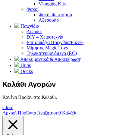
Vlogging Kits
Φακοί
Φακοί Φωτισμού
Αξεσουάρ
Παιχνίδια
Arcades
DIY – Χειροτεχνία
Επιτραπέζια Παιχνίδια/Puzzle
Μίμησης Magic Toys
Τηλεκατευθυνόμενα (RC)
Απολυμαντικά & Αποστείρωση
Hubs
Docks
Καλάθι Αγορών
Κανένα Προϊόν στο Καλάθι.
Close
Αρχική
Προϊόντα
Αναζήτηση
0
Καλάθι