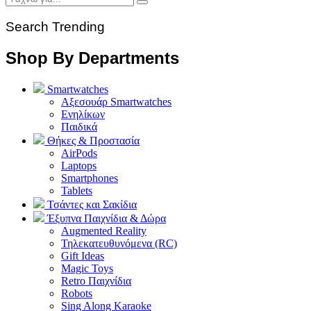
Search Trending
Shop By Departments
Smartwatches
Αξεσουάρ Smartwatches
Ενηλίκων
Παιδικά
Θήκες & Προστασία
AirPods
Laptops
Smartphones
Tablets
Τσάντες και Σακίδια
Έξυπνα Παιχνίδια & Δώρα
Augmented Reality
Τηλεκατευθυνόμενα (RC)
Gift Ideas
Magic Toys
Retro Παιχνίδια
Robots
Sing Along Karaoke