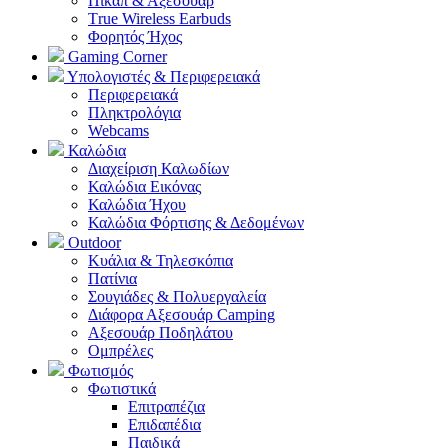
Πικάπ & Αξεσουάρ
Τrue Wireless Earbuds
Φορητός Ήχος
Gaming Corner
Υπολογιστές & Περιφερειακά
Περιφερειακά
Πληκτρολόγια
Webcams
Καλώδια
Διαχείριση Καλωδίων
Καλώδια Εικόνας
Καλώδια Ήχου
Καλώδια Φόρτισης & Δεδομένων
Outdoor
Κυάλια & Τηλεσκόπια
Πατίνια
Σουγιάδες & Πολυεργαλεία
Διάφορα Αξεσουάρ Camping
Αξεσουάρ Ποδηλάτου
Ομπρέλες
Φωτισμός
Φωτιστικά
Επιτραπέζια
Επιδαπέδια
Παιδικά