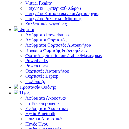
Virtual Reality
Παιχνίδια Εξωτερικού Χώρου
Παιχνίδια Κατασκευών και Δημιουργίας
Παιχνίδια Ρόλων και Μίμησης
Συλλεκτικές Φιγούρες
Φόρτιση
Ασύρματα Powerbanks
Aσύρματοι Φορτιστές
Ασύρματοι Φορτιστές Αυτοκινήτου
Καλώδια Φόρτισης & Δεδομένων
Φορτιστές Smartphone/Tablet/Μπαταριών
Powerbanks
Powercubes
Φορτιστές Αυτοκινήτου
Φορτιστές Laptop
Πολύπριζα
Προστασία Οθόνης
Ήχος
Ασύρματα Ακουστικά
Hi-Fi Components
Ενσύρματα Ακουστικά
Ηχεία Bluetooth
Παιδικά Ακουστικά
Πηγές Ήχου