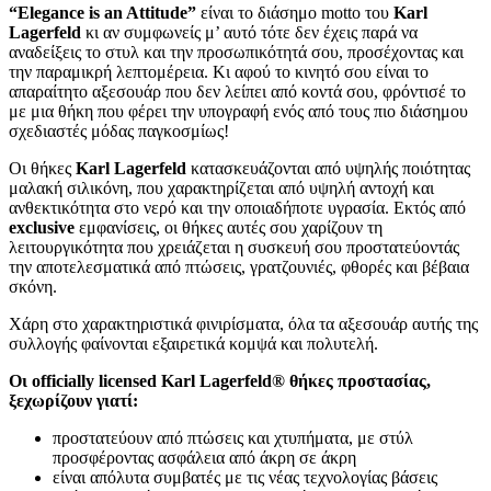
“Elegance is an Attitude”
είναι το διάσημο motto του
Karl
Lagerfeld
κι αν συμφωνείς μ’ αυτό τότε δεν έχεις παρά να
αναδείξεις το στυλ και την προσωπικότητά σου, προσέχοντας και
την παραμικρή λεπτομέρεια. Κι αφού το κινητό σου είναι το
απαραίτητο αξεσουάρ που δεν λείπει από κοντά σου, φρόντισέ το
με μια θήκη που φέρει την υπογραφή ενός από τους πιο διάσημου
σχεδιαστές μόδας παγκοσμίως!
Οι θήκες
Karl Lagerfeld
κατασκευάζονται από υψηλής ποιότητας
μαλακή σιλικόνη, που χαρακτηρίζεται από υψηλή αντοχή και
ανθεκτικότητα στο νερό και την οποιαδήποτε υγρασία. Εκτός από
exclusive
εμφανίσεις, οι θήκες αυτές σου χαρίζουν τη
λειτουργικότητα που χρειάζεται η συσκευή σου προστατεύοντάς
την αποτελεσματικά από πτώσεις, γρατζουνιές, φθορές και βέβαια
σκόνη.
Χάρη στο χαρακτηριστικά φινιρίσματα, όλα τα αξεσουάρ αυτής της
συλλογής φαίνονται εξαιρετικά κομψά και πολυτελή.
Οι officially licensed Karl Lagerfeld® θήκες προστασίας,
ξεχωρίζουν γιατί:
προστατεύουν από πτώσεις και χτυπήματα, με στύλ
προσφέροντας ασφάλεια από άκρη σε άκρη
είναι απόλυτα συμβατές με τις νέας τεχνολογίας βάσεις