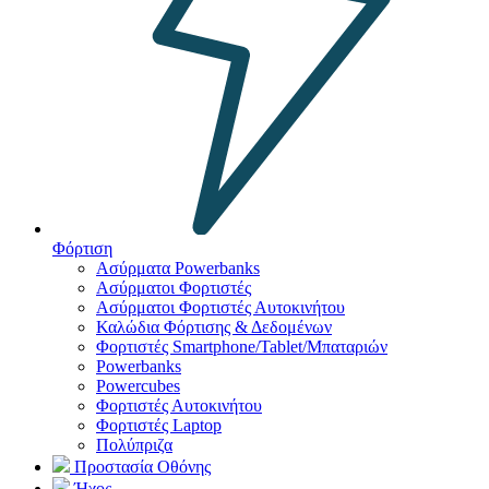
Φόρτιση
Ασύρματα Powerbanks
Aσύρματοι Φορτιστές
Ασύρματοι Φορτιστές Αυτοκινήτου
Καλώδια Φόρτισης & Δεδομένων
Φορτιστές Smartphone/Tablet/Μπαταριών
Powerbanks
Powercubes
Φορτιστές Αυτοκινήτου
Φορτιστές Laptop
Πολύπριζα
Προστασία Οθόνης
Ήχος