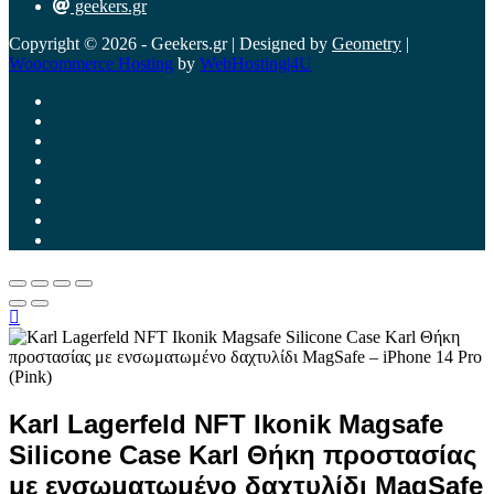
geekers.gr
Copyright © 2026 - Geekers.gr | Designed by
Geometry
|
Woocommerce Hosting
by
WebHosting|4U
Karl Lagerfeld NFT Ikonik Magsafe
Silicone Case Karl Θήκη προστασίας
με ενσωματωμένο δαχτυλίδι MagSafe