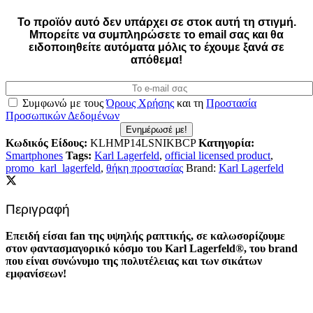
Το προϊόν αυτό δεν υπάρχει σε στοκ αυτή τη στιγμή.
Mπορείτε να συμπληρώσετε το email σας και θα
ειδοποιηθείτε αυτόματα μόλις το έχουμε ξανά σε
απόθεμα!
Συμφωνώ με τους
Όρους Χρήσης
και τη
Προστασία
Προσωπικών Δεδομένων
Ενημέρωσέ με!
Κωδικός Είδους:
KLHMP14LSNIKBCP
Κατηγορία:
Smartphones
Tags:
Karl Lagerfeld
,
official licensed product
,
promo_karl_lagerfeld
,
θήκη προστασίας
Brand:
Karl Lagerfeld
Περιγραφή
Επειδή είσαι fan της υψηλής ραπτικής, σε καλωσορίζουμε
στον φαντασμαγορικό κόσμο του Karl Lagerfeld®, του brand
που είναι συνώνυμο της πολυτέλειας και των σικάτων
εμφανίσεων!