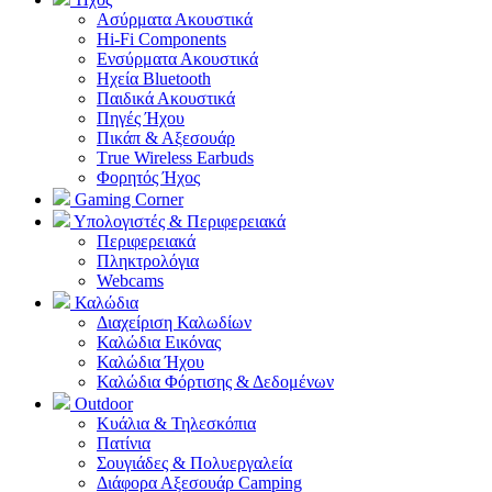
Ασύρματα Ακουστικά
Hi-Fi Components
Ενσύρματα Ακουστικά
Ηχεία Bluetooth
Παιδικά Ακουστικά
Πηγές Ήχου
Πικάπ & Αξεσουάρ
Τrue Wireless Earbuds
Φορητός Ήχος
Gaming Corner
Υπολογιστές & Περιφερειακά
Περιφερειακά
Πληκτρολόγια
Webcams
Καλώδια
Διαχείριση Καλωδίων
Καλώδια Εικόνας
Καλώδια Ήχου
Καλώδια Φόρτισης & Δεδομένων
Outdoor
Κυάλια & Τηλεσκόπια
Πατίνια
Σουγιάδες & Πολυεργαλεία
Διάφορα Αξεσουάρ Camping