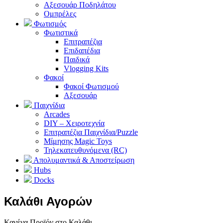
Αξεσουάρ Ποδηλάτου
Ομπρέλες
Φωτισμός
Φωτιστικά
Επιτραπέζια
Επιδαπέδια
Παιδικά
Vlogging Kits
Φακοί
Φακοί Φωτισμού
Αξεσουάρ
Παιχνίδια
Arcades
DIY – Χειροτεχνία
Επιτραπέζια Παιχνίδια/Puzzle
Μίμησης Magic Toys
Τηλεκατευθυνόμενα (RC)
Απολυμαντικά & Αποστείρωση
Hubs
Docks
Καλάθι Αγορών
Κανένα Προϊόν στο Καλάθι.