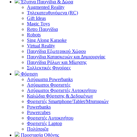
Έξυπνα Παιχνίδια & Δώρα
Augmented Reality
Τηλεκατευθυνόμενα (RC)
Gift Ideas
Magic Toys
Retro Παιχνίδια
Robots
Sing Along Karaoke
Virtual Reality
Παιχνίδια Εξωτερικού Χώρου
Παιχνίδια Κατασκευών και Δημιουργίας
Παιχνίδια Ρόλων και Μίμησης
Συλλεκτικές Φιγούρες
Φόρτιση
Ασύρματα Powerbanks
Aσύρματοι Φορτιστές
Ασύρματοι Φορτιστές Αυτοκινήτου
Καλώδια Φόρτισης & Δεδομένων
Φορτιστές Smartphone/Tablet/Μπαταριών
Powerbanks
Powercubes
Φορτιστές Αυτοκινήτου
Φορτιστές Laptop
Πολύπριζα
Προστασία Οθόνης