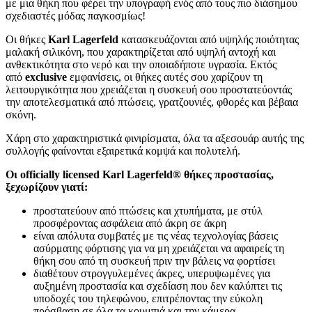
με μια θήκη που φέρει την υπογραφή ενός από τους πιο διάσημου
σχεδιαστές μόδας παγκοσμίως!
Οι θήκες
Karl Lagerfeld
κατασκευάζονται από υψηλής ποιότητας
μαλακή σιλικόνη, που χαρακτηρίζεται από υψηλή αντοχή και
ανθεκτικότητα στο νερό και την οποιαδήποτε υγρασία. Εκτός
από
exclusive
εμφανίσεις, οι θήκες αυτές σου χαρίζουν τη
λειτουργικότητα που χρειάζεται η συσκευή σου προστατεύοντάς
την αποτελεσματικά από πτώσεις, γρατζουνιές, φθορές και βέβαια
σκόνη.
Χάρη στο χαρακτηριστικά φινιρίσματα, όλα τα αξεσουάρ αυτής της
συλλογής φαίνονται εξαιρετικά κομψά και πολυτελή.
Οι officially licensed Karl Lagerfeld® θήκες προστασίας,
ξεχωρίζουν γιατί:
προστατεύουν από πτώσεις και χτυπήματα, με στύλ
προσφέροντας ασφάλεια από άκρη σε άκρη
είναι απόλυτα συμβατές με τις νέας τεχνολογίας βάσεις
ασύρματης φόρτισης για να μη χρειάζεται να αφαιρείς τη
θήκη σου από τη συσκευή πριν την βάλεις να φορτίσει
διαθέτουν στρογγυλεμένες άκρες, υπερυψωμένες για
αυξημένη προστασία και σχεδίαση που δεν καλύπτει τις
υποδοχές του τηλεφώνου, επιτρέποντας την εύκολη
πρόσβαση σε όλα τα κουμπιά και την κάμερα