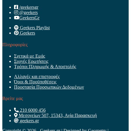
/geekersgr
@geekers
GeekersGr
Geekers Playlist
Geekers
Πληροφορίες
Σχετικά με Εμάς
Συχνές Ερωτήσεις
Τρόποι Πληρωμής & Αποστολής
Αλλαγές και επιστροφές
Όροι & Προϋποθέσεις
Προστασία Προσωπικών Δεδομένων
Βρείτε μας
210 6000 456
Μεσογείων 507, 15343, Αγία Παρασκευή
geekers.gr
Copyright © 2026 - Geekers.gr | Designed by
Geometry
|