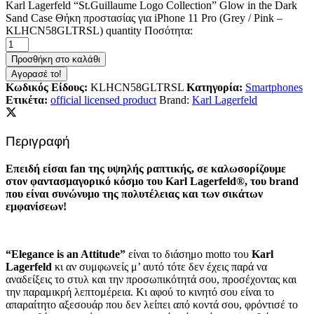
Karl Lagerfeld “St.Guillaume Logo Collection” Glow in the Dark
Sand Case Θήκη προστασίας για iPhone 11 Pro (Grey / Pink –
KLHCN58GLTRSL) quantity
Ποσότητα:
Προσθήκη στο καλάθι
Αγορασέ το!
Κωδικός Είδους:
KLHCN58GLTRSL
Κατηγορία:
Smartphones
Ετικέτα:
official licensed product
Brand:
Karl Lagerfeld
Περιγραφή
Επειδή είσαι fan της υψηλής ραπτικής, σε καλωσορίζουμε
στον φαντασμαγορικό κόσμο του Karl Lagerfeld®, του brand
που είναι συνώνυμο της πολυτέλειας και των σικάτων
εμφανίσεων!
“Elegance is an Attitude”
είναι το διάσημο motto του
Karl
Lagerfeld
κι αν συμφωνείς μ’ αυτό τότε δεν έχεις παρά να
αναδείξεις το στυλ και την προσωπικότητά σου, προσέχοντας και
την παραμικρή λεπτομέρεια. Κι αφού το κινητό σου είναι το
απαραίτητο αξεσουάρ που δεν λείπει από κοντά σου, φρόντισέ το