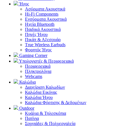
Ήχος
Ασύρματα Ακουστικά
Hi-Fi Components
Ενσύρματα Ακουστικά
Ηχεία Bluetooth
Παιδικά Ακουστικά
Πηγές Ήχου
Πικάπ & Αξεσουάρ
Τrue Wireless Earbuds
Φορητός Ήχος
Gaming Corner
Υπολογιστές & Περιφερειακά
Περιφερειακά
Πληκτρολόγια
Webcams
Καλώδια
Διαχείριση Καλωδίων
Καλώδια Εικόνας
Καλώδια Ήχου
Καλώδια Φόρτισης & Δεδομένων
Outdoor
Κυάλια & Τηλεσκόπια
Πατίνια
Σουγιάδες & Πολυεργαλεία