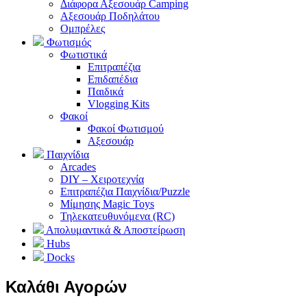
Διάφορα Αξεσουάρ Camping
Αξεσουάρ Ποδηλάτου
Ομπρέλες
Φωτισμός
Φωτιστικά
Επιτραπέζια
Επιδαπέδια
Παιδικά
Vlogging Kits
Φακοί
Φακοί Φωτισμού
Αξεσουάρ
Παιχνίδια
Arcades
DIY – Χειροτεχνία
Επιτραπέζια Παιχνίδια/Puzzle
Μίμησης Magic Toys
Τηλεκατευθυνόμενα (RC)
Απολυμαντικά & Αποστείρωση
Hubs
Docks
Καλάθι Αγορών