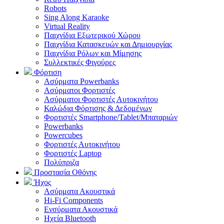
Robots
Sing Along Karaoke
Virtual Reality
Παιχνίδια Εξωτερικού Χώρου
Παιχνίδια Κατασκευών και Δημιουργίας
Παιχνίδια Ρόλων και Μίμησης
Συλλεκτικές Φιγούρες
Φόρτιση
Ασύρματα Powerbanks
Aσύρματοι Φορτιστές
Ασύρματοι Φορτιστές Αυτοκινήτου
Καλώδια Φόρτισης & Δεδομένων
Φορτιστές Smartphone/Tablet/Μπαταριών
Powerbanks
Powercubes
Φορτιστές Αυτοκινήτου
Φορτιστές Laptop
Πολύπριζα
Προστασία Οθόνης
Ήχος
Ασύρματα Ακουστικά
Hi-Fi Components
Ενσύρματα Ακουστικά
Ηχεία Bluetooth