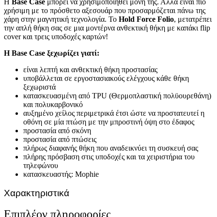
Η
Base Case
μπορεί να χρησιμοποιηθεί μόνη της. Αλλά είναι πιο
χρήσιμη με το πρόσθετο αξεσουάρ που προσαρμόζεται πάνω της
χάρη στην μαγνητική τεχνολογία. Το
Hold Force Folio
, μετατρέπει
την απλή θήκη σας σε μια μοντέρνα ανθεκτική θήκη με καπάκι flip
cover και τρεις υποδοχές καρτών!
Η Base Case ξεχωρίζει γιατί:
είναι λεπτή και ανθεκτική θήκη προστασίας
υποβάλλεται σε εργοστασιακούς ελέγχους κάθε θήκη
ξεχωριστά
κατασκευασμένη από TPU (Θερμοπλαστική πολϋουρεθάνη)
και πολυκαρβονικό
αυξημένο χείλος περιμετρικά έτσι ώστε να προστατευτεί η
οθόνη σε μία πτώση με την μπροστινή όψη στο έδαφος
προστασία από σκόνη
προστασία από πτώσεις
πλήρως διαφανής θήκη που αναδεικνύει τη συσκευή σας
πλήρης πρόσβαση στις υποδοχές και τα χειριστήρια του
τηλεφώνου
κατασκευαστής: Mophie
Χαρακτηριστικά
Επιπλέον πληροφορίες