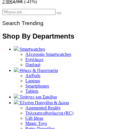
2,90
€
4,90
€
(-41%)
Search Trending
Shop By Departments
Smartwatches
Αξεσουάρ Smartwatches
Ενηλίκων
Παιδικά
Θήκες & Προστασία
AirPods
Laptops
Smartphones
Tablets
Τσάντες και Σακίδια
Έξυπνα Παιχνίδια & Δώρα
Augmented Reality
Τηλεκατευθυνόμενα (RC)
Gift Ideas
Magic Toys
Retro Παιχνίδια