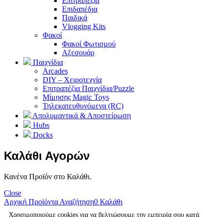
Επιτραπέζια
Επιδαπέδια
Παιδικά
Vlogging Kits
Φακοί
Φακοί Φωτισμού
Αξεσουάρ
Παιχνίδια
Arcades
DIY – Χειροτεχνία
Επιτραπέζια Παιχνίδια/Puzzle
Μίμησης Magic Toys
Τηλεκατευθυνόμενα (RC)
Απολυμαντικά & Αποστείρωση
Hubs
Docks
Καλάθι Αγορών
Κανένα Προϊόν στο Καλάθι.
Close
Αρχική
Προϊόντα
Αναζήτηση
0
Καλάθι
Χρησιμοποιούμε cookies για να βελτιώσουμε την εμπειρία σου κατά