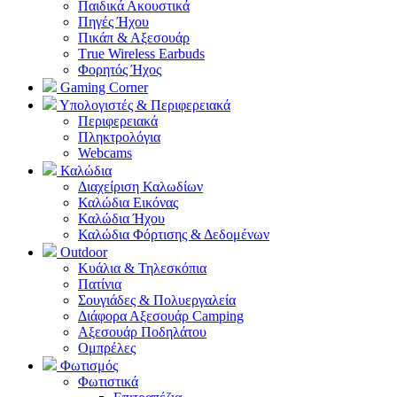
Παιδικά Ακουστικά
Πηγές Ήχου
Πικάπ & Αξεσουάρ
Τrue Wireless Earbuds
Φορητός Ήχος
Gaming Corner
Υπολογιστές & Περιφερειακά
Περιφερειακά
Πληκτρολόγια
Webcams
Καλώδια
Διαχείριση Καλωδίων
Καλώδια Εικόνας
Καλώδια Ήχου
Καλώδια Φόρτισης & Δεδομένων
Outdoor
Κυάλια & Τηλεσκόπια
Πατίνια
Σουγιάδες & Πολυεργαλεία
Διάφορα Αξεσουάρ Camping
Αξεσουάρ Ποδηλάτου
Ομπρέλες
Φωτισμός
Φωτιστικά