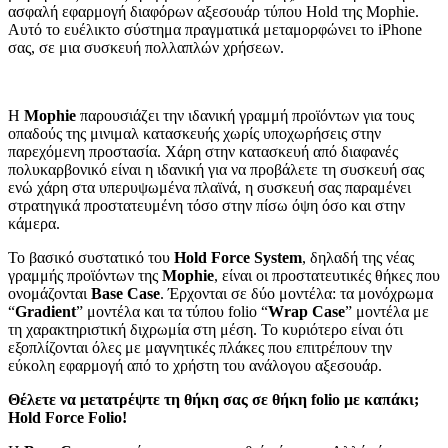
ασφαλή εφαρμογή διαφόρων αξεσουάρ τύπου Hold της Mophie.
Αυτό το ευέλικτο σύστημα πραγματικά μεταμορφώνει το iPhone
σας, σε μια συσκευή πολλαπλών χρήσεων.
Η
Mophie
παρουσιάζει την ιδανική γραμμή προϊόντων για τους
οπαδούς της μινιμαλ κατασκευής χωρίς υποχωρήσεις στην
παρεχόμενη προστασία. Χάρη στην κατασκευή από διαφανές
πολυκαρβονικό είναι η ιδανική για να προβάλετε τη συσκευή σας
ενώ χάρη στα υπερυψωμένα πλαϊνά, η συσκευή σας παραμένει
στρατηγικά προστατευμένη τόσο στην πίσω όψη όσο και στην
κάμερα.
Το βασικό συστατικό του
Hold Force System
, δηλαδή της νέας
γραμμής προϊόντων της
Mophie
, είναι οι προστατευτικές θήκες που
ονομάζονται
Base Case
. Έρχονται σε δύο μοντέλα: τα μονόχρωμα
“
Gradient
” μοντέλα και τα τύπου folio “
Wrap Case
” μοντέλα με
τη χαρακτηριστική διχρωμία στη μέση. Το κυριότερο είναι ότι
εξοπλίζονται όλες με μαγνητικές πλάκες που επιτρέπουν την
εύκολη εφαρμογή από το χρήστη του ανάλογου αξεσουάρ.
Θέλετε να μετατρέψτε τη θήκη σας σε θήκη folio με καπάκι;
Hold Force Folio!