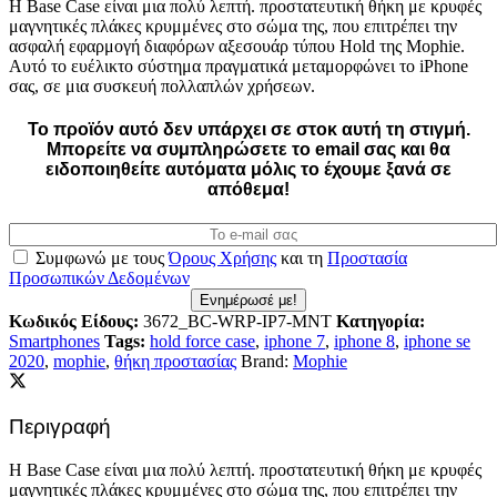
Η Base Case είναι μια πολύ λεπτή. προστατευτική θήκη με κρυφές
μαγνητικές πλάκες κρυμμένες στο σώμα της, που επιτρέπει την
ασφαλή εφαρμογή διαφόρων αξεσουάρ τύπου Hold της Mophie.
Αυτό το ευέλικτο σύστημα πραγματικά μεταμορφώνει το iPhone
σας, σε μια συσκευή πολλαπλών χρήσεων.
Το προϊόν αυτό δεν υπάρχει σε στοκ αυτή τη στιγμή.
Mπορείτε να συμπληρώσετε το email σας και θα
ειδοποιηθείτε αυτόματα μόλις το έχουμε ξανά σε
απόθεμα!
Συμφωνώ με τους
Όρους Χρήσης
και τη
Προστασία
Προσωπικών Δεδομένων
Ενημέρωσέ με!
Κωδικός Είδους:
3672_BC-WRP-IP7-MNT
Κατηγορία:
Smartphones
Tags:
hold force case
,
iphone 7
,
iphone 8
,
iphone se
2020
,
mophie
,
θήκη προστασίας
Brand:
Mophie
Περιγραφή
Η Base Case είναι μια πολύ λεπτή. προστατευτική θήκη με κρυφές
μαγνητικές πλάκες κρυμμένες στο σώμα της, που επιτρέπει την