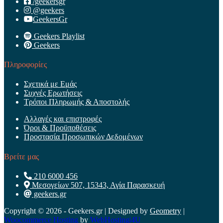
/geekersgr
@geekers
GeekersGr
Geekers Playlist
Geekers
Πληροφορίες
Σχετικά με Εμάς
Συχνές Ερωτήσεις
Τρόποι Πληρωμής & Αποστολής
Αλλαγές και επιστροφές
Όροι & Προϋποθέσεις
Προστασία Προσωπικών Δεδομένων
Βρείτε μας
210 6000 456
Μεσογείων 507, 15343, Αγία Παρασκευή
geekers.gr
Copyright © 2026 - Geekers.gr | Designed by
Geometry
|
Woocommerce Hosting
by
WebHosting|4U