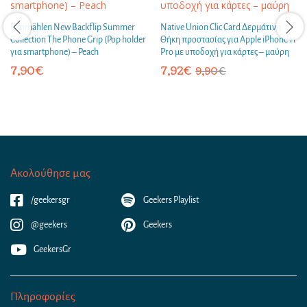
Vonmählen New Backflip Summer
Native Union Clic Card Δερμάτινη
Collection The Phone Grip (Pop holder
Θήκη προστασίας για Apple iPhone 11
για smartphone) – Peach
Pro με υποδοχή για κάρτες – μαύρη
7,90
€
7,92
€
9,90
€
Ακολούθησε μας
/geekersgr
Geekers Playlist
@geekers
Geekers
GeekersGr
Πληροφορίες