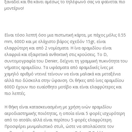
ξαναδεί και θα κάνει αμέσως το τηλέφωνό σας να φαίνεται πιο
μοντέρνο!
Είναι τόσο λεπτή όσο μια πιστωτική κάρτα, με πάχος μόλις 0.55
mm, 600D και με ελάχιστο βάρος σχεδόν 15gr, είναι
ελαφρύτερη και από 2 νομίσματα. Η ίνα αραμιδίου είναι
ελαφριά και εξαιρετικά ανθεκτική στις κρούσεις. Το D,
συντομογραφία του Denier, δείχνει τη γραμμική πυκνότητα του
νήματος αραμιδίου. Τα υφάσματα από αραμιδικές ίνες με
χαμηλό αριθμό ντενιέ τείνουν να είναι μαλακά και μεταξένια
αλλά πιο δύσκολα στην ύφανση. Οι θήκες από ίνες αραμιδίου
600D έχουν πιο ευαίσθητο μοτίβο και είναι ελαφρύτερες και
πιο λεπτές.
Η θήκη είναι κατασκευασμένη με χρήση ινών αραμιδίου
αεροδιαστημικής ποιότητας, η οποία είναι 5 φορές ισχυρότερη
από το ατσάλι αλλά είναι περίπου 5 φορές ελαφρύτερη.
Προσφέρει μινιμαλιστικό στυλ, ώστε να απολαύσετε τον