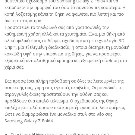
αυθεντικό σχεδιασμό του Samsung Galaxy Z Fold4 και να
εκτιμήσετε την ομορφιά του όσο το δυνατόν περισσότερο. Η
κοπή λοξοτομής κάνει τη θήκη να φαίνεται πιο λεπτή και πιο
άνετη στο κράτημα.
Προστατεύει το τηλέφωνό σας από γρατσουνιές, την
καθημερινή χρήση αλλά και τα χτυπήματα. Είναι μία θήκη από
υλικό φιλικό προς το δέρμα, σχεδιασμένο με τεχνολογία 3D
Grip™, μία εξελιγμένη διαδικασία, η οποία διατηρεί τη μοναδική
κοκκώδη υφή στην επιφάνεια της θήκης, για να προσφέρει
εξαιρετικό αντιολισθητικό κράτημα και εξαιρετική αίσθηση στα
χέρια σας.
Σας προσφέρει πλήρη πρόσβαση σε όλες τις λειτουργίες της
συσκευής σας, χάρη στις εγκοπές ακριβείας. Οι μοναδικές τις
στρογγυλές άκρες προστατεύουν την οθόνη σας και
προδίδουν ένα απαλό τελείωμα. Ο σχεδιασμός της θήκης
επιλέχτηκε πολύ προσεκτικά και με έμφαση στη λεπτομέρεια,
ώστε να διαμορφώσει ένα μοναδικό στυλ στο νέο σας
Samsung Galaxy Z Fold4.
Σημείωση: Η θήκη δεν είναι συμβατή με την σειρά