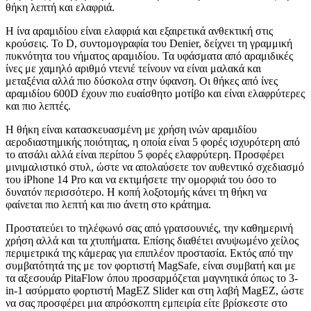
θήκη λεπτή και ελαφριά.
Η ίνα αραμιδίου είναι ελαφριά και εξαιρετικά ανθεκτική στις
κρούσεις. Το D, συντομογραφία του Denier, δείχνει τη γραμμική
πυκνότητα του νήματος αραμιδίου. Τα υφάσματα από αραμιδικές
ίνες με χαμηλό αριθμό ντενιέ τείνουν να είναι μαλακά και
μεταξένια αλλά πιο δύσκολα στην ύφανση. Οι θήκες από ίνες
αραμιδίου 600D έχουν πιο ευαίσθητο μοτίβο και είναι ελαφρύτερες
και πιο λεπτές.
Η θήκη είναι κατασκευασμένη με χρήση ινών αραμιδίου
αεροδιαστημικής ποιότητας, η οποία είναι 5 φορές ισχυρότερη από
το ατσάλι αλλά είναι περίπου 5 φορές ελαφρύτερη. Προσφέρει
μινιμαλιστικό στυλ, ώστε να απολαύσετε τον αυθεντικό σχεδιασμό
του iPhone 14 Pro και να εκτιμήσετε την ομορφιά του όσο το
δυνατόν περισσότερο. Η κοπή λοξοτομής κάνει τη θήκη να
φαίνεται πιο λεπτή και πιο άνετη στο κράτημα.
Προστατεύει το τηλέφωνό σας από γρατσουνιές, την καθημερινή
χρήση αλλά και τα χτυπήματα. Επίσης διαθέτει ανυψωμένο χείλος
περιμετρικά της κάμερας για επιπλέον προστασία. Εκτός από την
συμβατότητά της με τον φορτιστή MagSafe, είναι συμβατή και με
τα αξεσουάρ PitaFlow όπου προσαρμόζεται μαγνητικά όπως το 3-
in-1 ασύρματο φορτιστή MagEZ Slider και στη λαβή MagEZ, ώστε
να σας προσφέρει μια απρόσκοπτη εμπειρία είτε βρίσκεστε στο