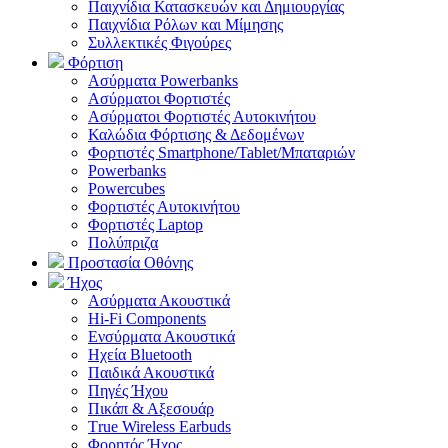
Παιχνίδια Κατασκευών και Δημιουργίας
Παιχνίδια Ρόλων και Μίμησης
Συλλεκτικές Φιγούρες
Φόρτιση
Ασύρματα Powerbanks
Aσύρματοι Φορτιστές
Ασύρματοι Φορτιστές Αυτοκινήτου
Καλώδια Φόρτισης & Δεδομένων
Φορτιστές Smartphone/Tablet/Μπαταριών
Powerbanks
Powercubes
Φορτιστές Αυτοκινήτου
Φορτιστές Laptop
Πολύπριζα
Προστασία Οθόνης
Ήχος
Ασύρματα Ακουστικά
Hi-Fi Components
Ενσύρματα Ακουστικά
Ηχεία Bluetooth
Παιδικά Ακουστικά
Πηγές Ήχου
Πικάπ & Αξεσουάρ
Τrue Wireless Earbuds
Φορητός Ήχος