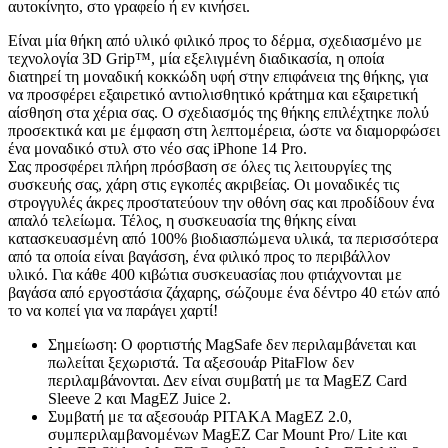
αυτοκίνητο, στο γραφείο ή εν κινήσει.
Είναι μία θήκη από υλικό φιλικό προς το δέρμα, σχεδιασμένο με
τεχνολογία 3D Grip™, μία εξελιγμένη διαδικασία, η οποία
διατηρεί τη μοναδική κοκκώδη υφή στην επιφάνεια της θήκης, για
να προσφέρει εξαιρετικό αντιολισθητικό κράτημα και εξαιρετική
αίσθηση στα χέρια σας. Ο σχεδιασμός της θήκης επιλέχτηκε πολύ
προσεκτικά και με έμφαση στη λεπτομέρεια, ώστε να διαμορφώσει
ένα μοναδικό στυλ στο νέο σας iPhone 14 Pro.
Σας προσφέρει πλήρη πρόσβαση σε όλες τις λειτουργίες της
συσκευής σας, χάρη στις εγκοπές ακριβείας. Οι μοναδικές τις
στρογγυλές άκρες προστατεύουν την οθόνη σας και προδίδουν ένα
απαλό τελείωμα. Τέλος, η συσκευασία της θήκης είναι
κατασκευασμένη από 100% βιοδιασπώμενα υλικά, τα περισσότερα
από τα οποία είναι βαγάσση, ένα φιλικό προς το περιβάλλον
υλικό. Για κάθε 400 κιβώτια συσκευασίας που φτιάχνονται με
βαγάσα από εργοστάσια ζάχαρης, σώζουμε ένα δέντρο 40 ετών από
το να κοπεί για να παράγει χαρτί!
Σημείωση: Ο φορτιστής MagSafe δεν περιλαμβάνεται και
πωλείται ξεχωριστά. Τα αξεσουάρ PitaFlow δεν
περιλαμβάνονται. Δεν είναι συμβατή με τα MagEZ Card
Sleeve 2 και MagEZ Juice 2.
Συμβατή με τα αξεσουάρ PITAKA MagEZ 2.0,
συμπεριλαμβανομένων MagEZ Car Mount Pro/ Lite και