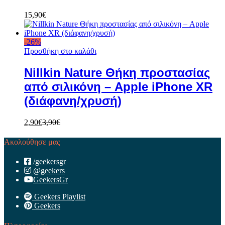
15,90
€
-
26
%
Προσθήκη στο καλάθι
Nillkin Nature Θήκη προστασίας
από σιλικόνη – Apple iPhone XR
(διάφανη/χρυσή)
2,90
€
3,90
€
Ακολούθησε μας
/geekersgr
@geekers
GeekersGr
Geekers Playlist
Geekers