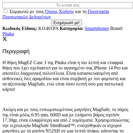
Συμφωνώ με τους
Όρους Χρήσης
και τη
Προστασία
Προσωπικών Δεδομένων
Ενημέρωσέ με!
Κωδικός Είδους:
KI1401PA
Κατηγορία:
Smartphones
Brand:
Pitaka
Περιγραφή
Η θήκη MagEZ Case 3 της Pitaka είναι η πιο λεπτή και ελαφριά
θήκη που έχει σχεδιαστεί για το αγαπημένο σας iPhone 14 Pro και
αποπνέει διαχρονική πολυτέλεια. Είναι κατασκευασμένη από
ανθεκτικές ίνες αραμιδίου και είναι συμβατή με τον φορτιστή και
τα αξεσουάρ MagSafe, ενώ είναι τόσο λεπτή όσο μια πιστωτική
κάρτα!
Ακόμη και με τους ενσωματωμένους μαγνήτες MagSafe, το πάχος
της είναι μόλις 0.95 mm, 600D και με ελάχιστο βάρος σχεδόν
17.30gr, είναι ελαφρύτερη και από 2 νομίσματα. Χρησιμοποιώντας
την τεχνολογία MagSafe SlimBoard™, ενισχύθηκαν οι ισχυροί
μαγνήτες με τη ρητίνη N52SH σε μια λεπτή πλάκα, κάνοντας τη