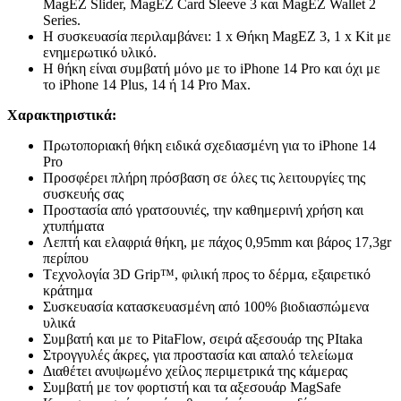
MagEZ Slider, MagEZ Card Sleeve 3 και MagEZ Wallet 2
Series.
Η συσκευασία περιλαμβάνει: 1 x Θήκη MagEZ 3, 1 x Kit με
ενημερωτικό υλικό.
Η θήκη είναι συμβατή μόνο με το iPhone 14 Pro και όχι με
το iPhone 14 Plus, 14 ή 14 Pro Max.
Χαρακτηριστικά:
Πρωτοποριακή θήκη ειδικά σχεδιασμένη για το iPhone 14
Pro
Προσφέρει πλήρη πρόσβαση σε όλες τις λειτουργίες της
συσκευής σας
Προστασία από γρατσουνιές, την καθημερινή χρήση και
χτυπήματα
Λεπτή και ελαφριά θήκη, με πάχος 0,95mm και βάρος 17,3gr
περίπου
Tεχνολογία 3D Grip™, φιλική προς το δέρμα, εξαιρετικό
κράτημα
Συσκευασία κατασκευασμένη από 100% βιοδιασπώμενα
υλικά
Συμβατή και με το PitaFlow, σειρά αξεσουάρ της PItaka
Στρογγυλές άκρες, για προστασία και απαλό τελείωμα
Διαθέτει ανυψωμένο χείλος περιμετρικά της κάμερας
Συμβατή με τον φορτιστή και τα αξεσουάρ MagSafe