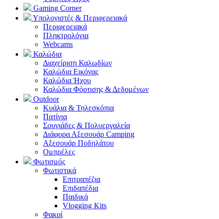
Gaming Corner
Υπολογιστές & Περιφερειακά
Περιφερειακά
Πληκτρολόγια
Webcams
Καλώδια
Διαχείριση Καλωδίων
Καλώδια Εικόνας
Καλώδια Ήχου
Καλώδια Φόρτισης & Δεδομένων
Outdoor
Κυάλια & Τηλεσκόπια
Πατίνια
Σουγιάδες & Πολυεργαλεία
Διάφορα Αξεσουάρ Camping
Αξεσουάρ Ποδηλάτου
Ομπρέλες
Φωτισμός
Φωτιστικά
Επιτραπέζια
Επιδαπέδια
Παιδικά
Vlogging Kits
Φακοί