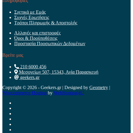
Πληροφορίες
Σχετικά με Εμάς
Συχνές Ερωτήσεις
Τρόποι Πληρωμής & Αποστολής
Αλλαγές και επιστροφές
Όροι & Προϋποθέσεις
Προστασία Προσωπικών Δεδομένων
Βρείτε μας
210 6000 456
Μεσογείων 507, 15343, Αγία Παρασκευή
geekers.gr
Copyright © 2026 - Geekers.gr | Designed by
Geometry
|
Woocommerce Hosting
by
WebHosting|4U