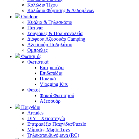
Καλώδια Ήχου
Καλώδια Φόρτισης & Δεδομένων
Outdoor
Κυάλια & Τηλεσκόπια
Πατίνια
Σουγιάδες & Πολυεργαλεία
Διάφορα Αξεσουάρ Camping
Αξεσουάρ Ποδηλάτου
Ομπρέλες
Φωτισμός
Φωτιστικά
Επιτραπέζια
Επιδαπέδια
Παιδικά
Vlogging Kits
Φακοί
Φακοί Φωτισμού
Αξεσουάρ
Παιχνίδια
Arcades
DIY – Χειροτεχνία
Επιτραπέζια Παιχνίδια/Puzzle
Μίμησης Magic Toys
Τηλεκατευθυνόμενα (RC)