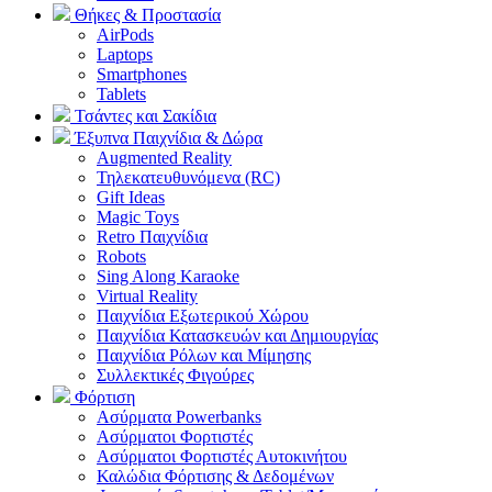
Θήκες & Προστασία
AirPods
Laptops
Smartphones
Tablets
Τσάντες και Σακίδια
Έξυπνα Παιχνίδια & Δώρα
Augmented Reality
Τηλεκατευθυνόμενα (RC)
Gift Ideas
Magic Toys
Retro Παιχνίδια
Robots
Sing Along Karaoke
Virtual Reality
Παιχνίδια Εξωτερικού Χώρου
Παιχνίδια Κατασκευών και Δημιουργίας
Παιχνίδια Ρόλων και Μίμησης
Συλλεκτικές Φιγούρες
Φόρτιση
Ασύρματα Powerbanks
Aσύρματοι Φορτιστές
Ασύρματοι Φορτιστές Αυτοκινήτου
Καλώδια Φόρτισης & Δεδομένων