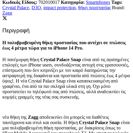
Κωδικός Είδους:
702010017
Κατηγορία:
Smartphones
Tags:
Crystal Palace
,
D3O
,
impact protection
,
θήκη προστασίας
Brand:
Zagg
Περιγραφή
Η πολυβραβευμένη θήκη προστασίας που αντέχει σε πτώσεις
έως 4 μέτρα τώρα για το iPhone 14 Pro.
Η πανέμορφη θήκη
Crystal Palace Snap
είναι από τις αγαπημένες
επιλογές των iPhone users, συνδυάζοντας αντοχή στις γρατσουνιές,
επίστρωση που δεν κιτρινίζει με τον καιρό διατηρώντας την
αστραφτερή της διαφάνεια και προστασία από πτώσεις έως 4 μέτρα
ύψος!. Η νέα Crystal Palace Snap είναι κατασκευασμένη από
γραφένιο, ένα από τα πιο σκληρά υλικά στη γη. Όχι μόνο
προστατεύει το τηλέφωνό σας από πτώσεις, αλλά αναδεικνύει τις
κομψές γραμμές της νέας σας συσκευής.
νέα θήκη της
Zagg
αποδεικνύει ότι μπορείς να διαθέτεις
ταυτόχρονα και στυλ και ουσία. Η θήκη
Crystal Palace Snap
είναι
μια πολυβραβευμένη θήκη προστασίας, με διακρίσεις όπως το