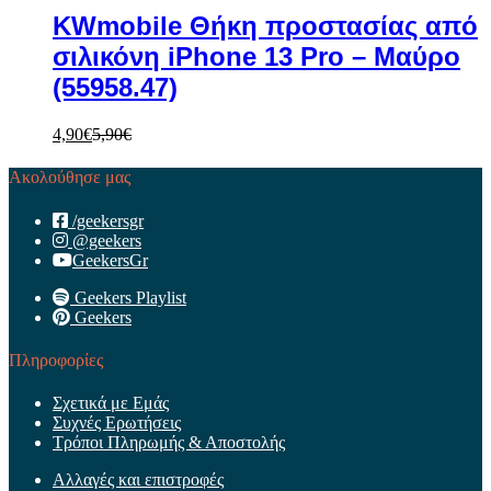
KWmobile Θήκη προστασίας από
σιλικόνη iPhone 13 Pro – Μαύρο
(55958.47)
4,90
€
5,90
€
Ακολούθησε μας
/geekersgr
@geekers
GeekersGr
Geekers Playlist
Geekers
Πληροφορίες
Σχετικά με Εμάς
Συχνές Ερωτήσεις
Τρόποι Πληρωμής & Αποστολής
Αλλαγές και επιστροφές