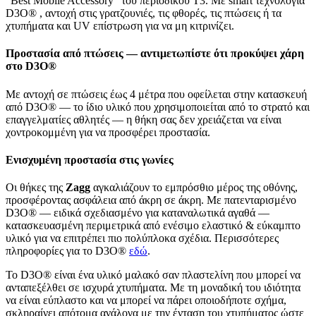
“Best Mobile Accessory” του περιοδικού T3. Με smart τεχνολογία
D3O® , αντοχή στις γρατζουνιές, τις φθορές, τις πτώσεις ή τα
χτυπήματα και UV επίστρωση για να μη κιτρινίζει.
Προστασία από πτώσεις — αντιμετωπίστε ότι προκύψει χάρη
στο D3O®
Με αντοχή σε πτώσεις έως 4 μέτρα που οφείλεται στην κατασκευή
από D3O® — το ίδιο υλικό που χρησιμοποιείται από το στρατό και
επαγγελματίες αθλητές — η θήκη σας δεν χρειάζεται να είναι
χοντροκομμένη για να προσφέρει προστασία.
Ενισχυμένη προστασία στις γωνίες
Οι θήκες της
Zagg
αγκαλιάζουν το εμπρόσθιο μέρος της οθόνης,
προσφέροντας ασφάλεια από άκρη σε άκρη. Με πατενταρισμένο
D3O® — ειδικά σχεδιασμένο για καταναλωτικά αγαθά —
κατασκευασμένη περιμετρικά από ενέσιμο ελαστικό & εύκαμπτο
υλικό για να επιτρέπει πιο πολύπλοκα σχέδια. Περισσότερες
πληροφορίες για το D3O®
εδώ
.
Το D3O® είναι ένα υλικό μαλακό σαν πλαστελίνη που μπορεί να
ανταπεξέλθει σε ισχυρά χτυπήματα. Με τη μοναδική του ιδιότητα
να είναι εύπλαστο και να μπορεί να πάρει οποιοδήποτε σχήμα,
σκληραίνει απότομα ανάλογα με την ένταση του χτυπήματος ώστε