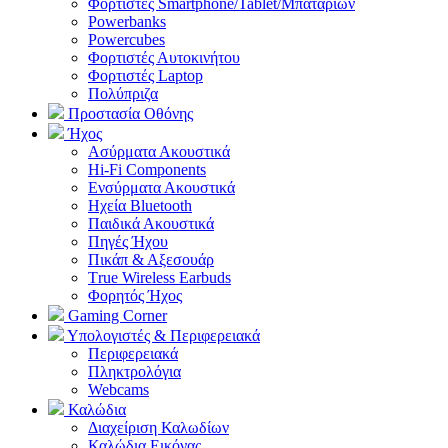
Φορτιστές Smartphone/Tablet/Μπαταριών
Powerbanks
Powercubes
Φορτιστές Αυτοκινήτου
Φορτιστές Laptop
Πολύπριζα
Προστασία Οθόνης
Ήχος
Ασύρματα Ακουστικά
Hi-Fi Components
Ενσύρματα Ακουστικά
Ηχεία Bluetooth
Παιδικά Ακουστικά
Πηγές Ήχου
Πικάπ & Αξεσουάρ
Τrue Wireless Earbuds
Φορητός Ήχος
Gaming Corner
Υπολογιστές & Περιφερειακά
Περιφερειακά
Πληκτρολόγια
Webcams
Καλώδια
Διαχείριση Καλωδίων
Καλώδια Εικόνας