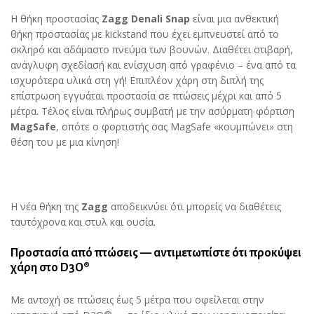
quantity
Η θήκη προστασίας
Zagg Denali Snap
είναι μια ανθεκτική
θήκη προστασίας με kickstand που έχει εμπνευστεί από το
σκληρό και αδάμαστο πνεύμα των βουνών. Διαθέτει στιβαρή,
ανάγλυφη σχεδίασή και ενίσχυση από γραφένιο – ένα από τα
ισχυρότερα υλικά στη γή! Επιπλέον χάρη στη διπλή της
επίστρωση εγγυάται προστασία σε πτώσεις μέχρι και από 5
μέτρα. Τέλος είναι πλήρως συμβατή με την ασύρματη φόρτιση
MagSafe
, οπότε ο φορτιστής σας MagSafe «κουμπώνει» στη
θέση του με μια κίνηση!
Η νέα θήκη της
Zagg
αποδεικνύει ότι μπορείς να διαθέτεις
ταυτόχρονα και στυλ και ουσία.
Προστασία από πτώσεις — αντιμετωπίστε ότι προκύψει
χάρη στο D3O®
Με αντοχή σε πτώσεις έως 5 μέτρα που οφείλεται στην