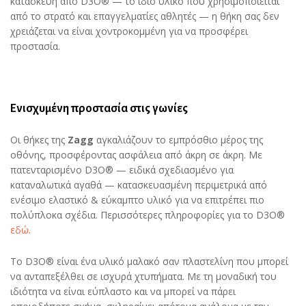
κατασκευή από D3O® — το ίδιο υλικό που χρησιμοποιείται
από το στρατό και επαγγελματίες αθλητές — η θήκη σας δεν
χρειάζεται να είναι χοντροκομμένη για να προσφέρει
προστασία.
Ενισχυμένη προστασία στις γωνίες
Οι θήκες της
Zagg
αγκαλιάζουν το εμπρόσθιο μέρος της
οθόνης, προσφέροντας ασφάλεια από άκρη σε άκρη. Με
πατενταρισμένο D3O® — ειδικά σχεδιασμένο για
καταναλωτικά αγαθά — κατασκευασμένη περιμετρικά από
ενέσιμο ελαστικό & εύκαμπτο υλικό για να επιτρέπει πιο
πολύπλοκα σχέδια. Περισσότερες πληροφορίες για το D3O®
εδώ
.
Το D3O® είναι ένα υλικό μαλακό σαν πλαστελίνη που μπορεί
να ανταπεξέλθει σε ισχυρά χτυπήματα. Με τη μοναδική του
ιδιότητα να είναι εύπλαστο και να μπορεί να πάρει