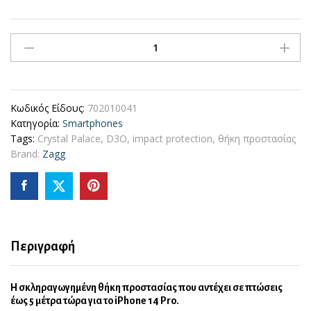
Zagg
Denali
Snap
Case
Θήκη
Κωδικός Είδους:
702010041
προστασίας
Κατηγορία:
Smartphones
που
Tags:
Crystal Palace
,
D3O
,
impact protection
,
θήκη προστασίας
αντέχει
Brand:
Zagg
σε
πτώσεις
έως
5
μέτρα
–
Περιγραφή
iPhone
14
Pro
Η σκληραγωγημένη θήκη προστασίας που αντέχει σε πτώσεις
(Black)
έως 5 μέτρα τώρα για το iPhone 14 Pro.