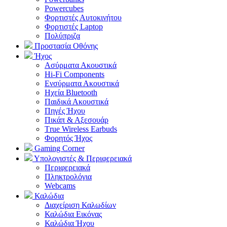
Powercubes
Φορτιστές Αυτοκινήτου
Φορτιστές Laptop
Πολύπριζα
Προστασία Οθόνης
Ήχος
Ασύρματα Ακουστικά
Hi-Fi Components
Ενσύρματα Ακουστικά
Ηχεία Bluetooth
Παιδικά Ακουστικά
Πηγές Ήχου
Πικάπ & Αξεσουάρ
Τrue Wireless Earbuds
Φορητός Ήχος
Gaming Corner
Υπολογιστές & Περιφερειακά
Περιφερειακά
Πληκτρολόγια
Webcams
Καλώδια
Διαχείριση Καλωδίων
Καλώδια Εικόνας
Καλώδια Ήχου