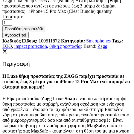
Zagg Luxe Snap Case/Glass (Bundle) Λεπτή και κομψή Θήκη
προστασίας που αντέχει σε πτώσεις έως 3 μέτρα & τζαμάκι
προστασίας – iPhone 15 Pro Max (Clear Bundle) quantity
Ποσότητα:
Προσθήκη στο καλάθι
Αγορασέ το!
Κωδικός Είδους:
100511872
Κατηγορία:
Smartphones
Tags:
D3O
,
impact protection
,
θήκη προστασίας
Brand:
Zagg
Περιγραφή
Η Luxe θήκη προστασίας της ZAGG παρέχει προστασία σε
πτώσεις έως 3 μέτρα για το iPhone 15 Pro Max ενώ παραμένει
ελαφριά και κομψή!
Η θήκη προστασίας
Zagg Luxe Snap
είναι μια λεπτή και κομψή
θήκη προστασίας με στιβαρή, ανάγλυφη σχεδίασή και ενίσχυση
από γραφένιο – ένα από τα ισχυρότερα υλικά στη γή! Επιπλέον
χάρη στη αντιμικροβιακή της επίστρωση εγγυάται προστασία τόσο
από μικροοργανισμούς όσο και από ανεπιθύμητες οσμές. Είναι
πλήρως συμβατή με την ασύρματη φόρτιση
MagSafe
, οπότε ο
φορτιστής σας MagSafe «κουμπώνει» στη θέση του με μια κίνηση!