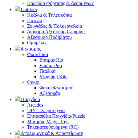
Καλώδια Φόρτισης & Δεδομένων
Outdoor
Κυάλια & Τηλεσκόπια
Πατίνια
Σουγιάδες & Πολυεργαλεία
Διάφορα Αξεσουάρ Camping
Αξεσουάρ Ποδηλάτου
Ομπρέλες
Φωτισμός
Φωτιστικά
Επιτραπέζια
Επιδαπέδια
Παιδικά
Vlogging Kits
Φακοί
Φακοί Φωτισμού
Αξεσουάρ
Παιχνίδια
Arcades
DIY – Χειροτεχνία
Επιτραπέζια Παιχνίδια/Puzzle
Μίμησης Magic Toys
Τηλεκατευθυνόμενα (RC)
Απολυμαντικά & Αποστείρωση