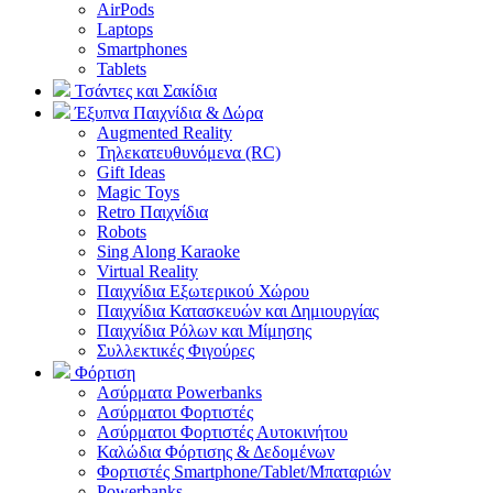
AirPods
Laptops
Smartphones
Tablets
Τσάντες και Σακίδια
Έξυπνα Παιχνίδια & Δώρα
Augmented Reality
Τηλεκατευθυνόμενα (RC)
Gift Ideas
Magic Toys
Retro Παιχνίδια
Robots
Sing Along Karaoke
Virtual Reality
Παιχνίδια Εξωτερικού Χώρου
Παιχνίδια Κατασκευών και Δημιουργίας
Παιχνίδια Ρόλων και Μίμησης
Συλλεκτικές Φιγούρες
Φόρτιση
Ασύρματα Powerbanks
Aσύρματοι Φορτιστές
Ασύρματοι Φορτιστές Αυτοκινήτου
Καλώδια Φόρτισης & Δεδομένων
Φορτιστές Smartphone/Tablet/Μπαταριών
Powerbanks