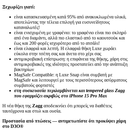
Ξεχωρίζει γιατί:
είναι κατασκευασμένη κατά 95% από ανακυκλωμένα υλικά,
αποτελώντας την τέλεια επιλογή για ευσυνείδητους
καταναλωτές!
είναι ενισχυμένη με γραφένιο: το γραφένιο είναι πιο σκληρό
από ένα διαμάντι, αλλά πιο ελαστικό από το καουτσούκ και
έως και 200 ​​φορές ισχυρότερο από το ατσάλι!
είναι ελαφριά και λεπτή. Η ελαφριά θήκη Luxe χωράει
εύκολα στην τσέπη σας και άνετα στο χέρι σας
αντιμικροβιακή επίστρωση: η επιφάνεια της θήκης, χάρη στις
αντιμικροβιακές της ιδιότητες προστατεύει από την ανάπτυξη
βακτηρίων
MagSafe Compatible: η Luxe Snap είναι συμβατή με
MagSafe και λειτουργεί με τους περισσότερους ασύρματους
συμβατούς φορτιστές
στη συσκευασία περιλαμβάνεται και tempered glass Zagg
που εφαρμόζει ακριβώς στο iPhone 15 Pro Max
Η νέα θήκη της
Zagg
αποδεικνύει ότι μπορείς να διαθέτεις
ταυτόχρονα και στυλ και ουσία.
Προστασία από πτώσεις — αντιμετωπίστε ότι προκύψει χάρη
στο D3O®