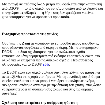
Με αντοχή σε πτώσεις έως 5 μέτρα που οφείλεται στην κατασκευή
από D3O® — το ίδιο υλικό που χρησιμοποιείται από το στρατό και
επαγγελματίες αθλητές — η θήκη σας δεν χρειάζεται να είναι
χοντροκομμένη για να προσφέρει προστασία.
Ενισχυμένη προστασία στις γωνίες
Οι θήκες της
Zagg
αγκαλιάζουν το εμπρόσθιο μέρος της οθόνης,
προσφέροντας ασφάλεια από άκρη σε άκρη. Με πατενταρισμένο
D3O® — ειδικά σχεδιασμένο για καταναλωτικά αγαθά —
κατασκευασμένη περιμετρικά από ενέσιμο ελαστικό & εύκαμπτο
υλικό για να επιτρέπει πιο πολύπλοκα σχέδια. Περισσότερες
πληροφορίες για το D3O®
εδώ
.
Το D3O® είναι ένα υλικό μαλακό σαν πλαστελίνη που μπορεί να
ανταπεξέλθει σε ισχυρά χτυπήματα. Με τη μοναδική του ιδιότητα
να είναι εύπλαστο και να μπορεί να πάρει οποιοδήποτε σχήμα,
σκληραίνει απότομα ανάλογα με την ένταση του χτυπήματος ώστε
να προστατεύσει τη συσκευή σας ακόμα και στις πιο ακραίες
συνθήκες!
Σχεδίαση που επιτρέπει την ασύρματη φόρτιση