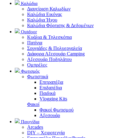
Καλώδια
Διαχείριση Καλωδίων
Καλώδια Εικόνας
Καλώδια Ήχου
Καλώδια Φόρτισης & Δεδομένων
Outdoor
Κυάλια & Τηλεσκόπια
Πατίνια
Σουγιάδες & Πολυεργαλεία
Διάφορα Αξεσουάρ Camping
Αξεσουάρ Ποδηλάτου
Ομπρέλες
Φωτισμός
Φωτιστικά
Επιτραπέζια
Επιδαπέδια
Παιδικά
Vlogging Kits
Φακοί
Φακοί Φωτισμού
Αξεσουάρ
Παιχνίδια
Arcades
DIY – Χειροτεχνία