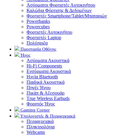
Ασύρματοι Φορτιστές Αυτοκινήτου
Καλώδια Φόρτισης & Δεδομένων
Φορτιστές Smartphone/Tablet/Μπαταριών
Powerbanks
Powercubes
Φορτιστές Αυτοκινήτου
Φορτιστές Laptop
Πολύπριζα
Προστασία Οθόνης
Ήχος
Ασύρματα Ακουστικά
Hi-Fi Components
Ενσύρματα Ακουστικά
Ηχεία Bluetooth
Παιδικά Ακουστικά
Πηγές Ήχου
Πικάπ & Αξεσουάρ
Τrue Wireless Earbuds
Φορητός Ήχος
Gaming Corner
Υπολογιστές & Περιφερειακά
Περιφερειακά
Πληκτρολόγια
Webcams