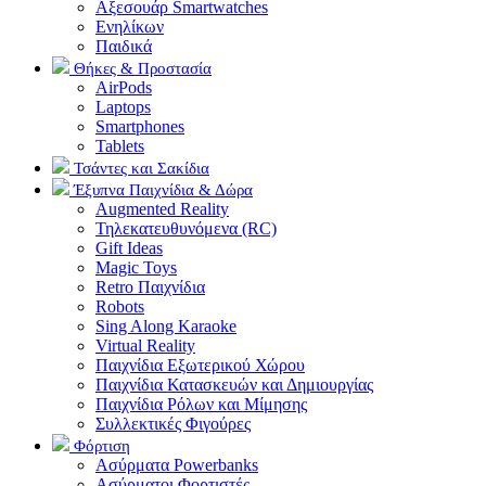
Αξεσουάρ Smartwatches
Ενηλίκων
Παιδικά
Θήκες & Προστασία
AirPods
Laptops
Smartphones
Tablets
Τσάντες και Σακίδια
Έξυπνα Παιχνίδια & Δώρα
Augmented Reality
Τηλεκατευθυνόμενα (RC)
Gift Ideas
Magic Toys
Retro Παιχνίδια
Robots
Sing Along Karaoke
Virtual Reality
Παιχνίδια Εξωτερικού Χώρου
Παιχνίδια Κατασκευών και Δημιουργίας
Παιχνίδια Ρόλων και Μίμησης
Συλλεκτικές Φιγούρες
Φόρτιση
Ασύρματα Powerbanks
Aσύρματοι Φορτιστές