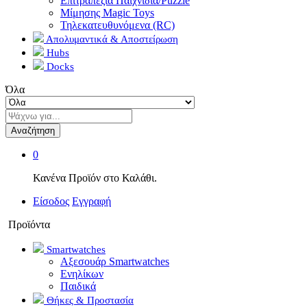
Επιτραπέζια Παιχνίδια/Puzzle
Μίμησης Magic Toys
Τηλεκατευθυνόμενα (RC)
Απολυμαντικά & Αποστείρωση
Hubs
Docks
Όλα
Αναζήτηση
0
Κανένα Προϊόν στο Καλάθι.
Είσοδος
Εγγραφή
Προϊόντα
Smartwatches
Αξεσουάρ Smartwatches
Ενηλίκων
Παιδικά
Θήκες & Προστασία