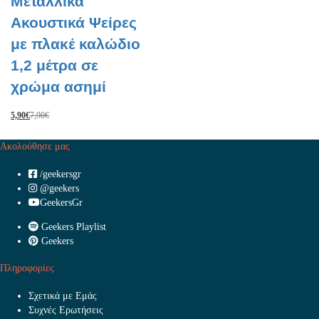
Μεταλλικά
Ακουστικά Ψείρες
με πλακέ καλώδιο
1,2 μέτρα σε
χρώμα ασημί
5,90
€
7,90
€
Ακολούθησε μας
/geekersgr
@geekers
GeekersGr
Geekers Playlist
Geekers
Πληροφορίες
Σχετικά με Εμάς
Συχνές Ερωτήσεις