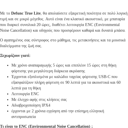
Με το
Defunc True Lite
, θα απολαύσετε εξαιρετική ποιότητα σε πολύ λογική
τιμή και σε μικρό μέγεθος. Αυτό είναι ένα κλασικό ακουστικό, με μπαταρία
που διαρκεί συνολικά 20 ώρες, διαθέτει λειτουργία ENC (Environmental
Noise Cancellation) και οδηγούς που προσφέρουν καθαρά και δυνατά μπάσα.
Ο αγαπημένος σας σύντροφος στο μάθημα, τις μετακινήσεις και τα μουσικά
διαλείμματα της ζωή σας.
Ξεχωρίζουν γιατί:
Με χρόνο αναπαραγωγής 5 ώρες και επιπλέον 15 ώρες στη θήκη
φόρτισης για μεγαλύτερη διάρκεια ακρόασης
Έρχονται εξοπλισμένα με καλώδιο ταχείας φόρτισης USB-C που
εξασφαλίζουν πλήρη φόρτιση σε 90 λεπτά για τα ακουστικά και 60
λεπτά για τη θήκη
Λειτουργία ENC
Με έλεγχο αφής στις κλήσεις σας
Αδιαβροχοποίηση IPX4
έρχονται με 2 χρόνια εγγύηση από την επίσημη ελληνική
αντιπροσωπεία
Τι είναι το ENC (Environmental Noise Cancellation) ;