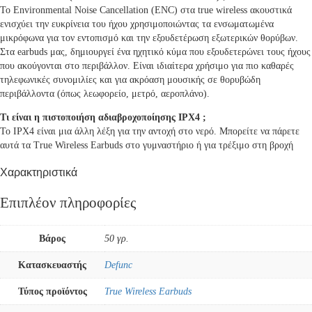
Το Environmental Noise Cancellation (ENC) στα true wireless ακουστικά
ενισχύει την ευκρίνεια του ήχου χρησιμοποιώντας τα ενσωματωμένα
μικρόφωνα για τον εντοπισμό και την εξουδετέρωση εξωτερικών θορύβων.
Στα earbuds μας, δημιουργεί ένα ηχητικό κύμα που εξουδετερώνει τους ήχους
που ακούγονται στο περιβάλλον. Είναι ιδιαίτερα χρήσιμο για πιο καθαρές
τηλεφωνικές συνομιλίες και για ακρόαση μουσικής σε θορυβώδη
περιβάλλοντα (όπως λεωφορείο, μετρό, αεροπλάνο).
Τι είναι η πιστοποιήση αδιαβροχοποίησης IPX4 ;
Το IPX4 είναι μια άλλη λέξη για την αντοχή στο νερό. Μπορείτε να πάρετε
αυτά τα True Wireless Earbuds στο γυμναστήριο ή για τρέξιμο στη βροχή
Χαρακτηριστικά
Επιπλέον πληροφορίες
Βάρος
50 γρ.
Κατασκευαστής
Defunc
Τύπος προϊόντος
True Wireless Earbuds