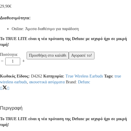
29,90
€
Διαθεσιμότητα:
Online: Άμεσα διαθέσιμο για παράδοση
Το TRUE LITE είναι η νέα πρόταση της Defunc με ισχυρό ήχο σε μικρή
τιμή!
Defunc
Ποσότητα:
Προσθήκη στο καλάθι
Αγορασέ το!
TRUE
LITE
Bluetooth
Κωδικός Είδους:
D4262
Κατηγορία:
Τrue Wireless Earbuds
Tags:
true
5.3
wireless earbuds
,
ακουστικά ασύρματα
Brand:
Defunc
Ασύρματα
True
Wireless
Ακουστικά
με
Περιγραφή
θήκη
(λευκό)
Το TRUE LITE είναι η νέα πρόταση της Defunc με ισχυρό ήχο σε μικρή
quantity
τιμή!