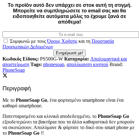
Το προϊόν αυτό δεν υπάρχει σε στοκ αυτή τη στιγμή.
Mπορείτε να συμπληρώσετε το email σας και θα
ειδοποιηθείτε αυτόματα μόλις το έχουμε ξανά σε
απόθεμα!
Συμφωνώ με τους
Όρους Χρήσης
και τη
Προστασία
Προσωπικών Δεδομένων
Ενημέρωσέ με!
Κωδικός Είδους:
PS500G-W
Κατηγορία:
Απολυμαντικά και
αποστείρωση
Tags:
phonesoap
,
απολύμανση κινητού
Brand:
PhoneSoap
Περιγραφή
Με το
PhoneSoap Go
, ένα φορτισμένο smartphone είναι ένα
καθαρό smartphone.
Πατενταρισμένο και κλινικά αποδεδειγμένο, το
PhoneSoap Go
εξουδετερώνει τα βακτήρια που τα άλλα καθαριστικά δεν μπορούν
να σκοτώσουν. Απολύμανε & φόρτισε το δικό σου smart phone με
το
PhoneSoap Go
!!