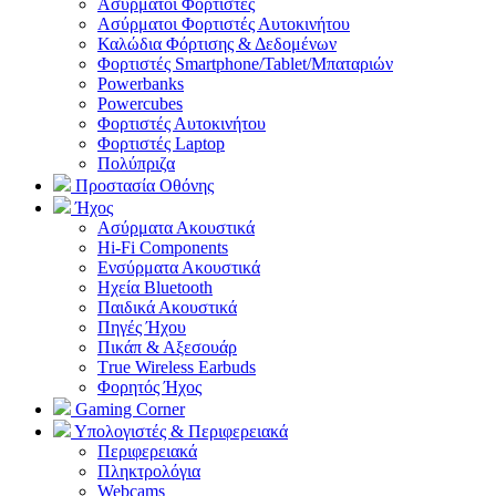
Aσύρματοι Φορτιστές
Ασύρματοι Φορτιστές Αυτοκινήτου
Καλώδια Φόρτισης & Δεδομένων
Φορτιστές Smartphone/Tablet/Μπαταριών
Powerbanks
Powercubes
Φορτιστές Αυτοκινήτου
Φορτιστές Laptop
Πολύπριζα
Προστασία Οθόνης
Ήχος
Ασύρματα Ακουστικά
Hi-Fi Components
Ενσύρματα Ακουστικά
Ηχεία Bluetooth
Παιδικά Ακουστικά
Πηγές Ήχου
Πικάπ & Αξεσουάρ
Τrue Wireless Earbuds
Φορητός Ήχος
Gaming Corner
Υπολογιστές & Περιφερειακά
Περιφερειακά
Πληκτρολόγια
Webcams