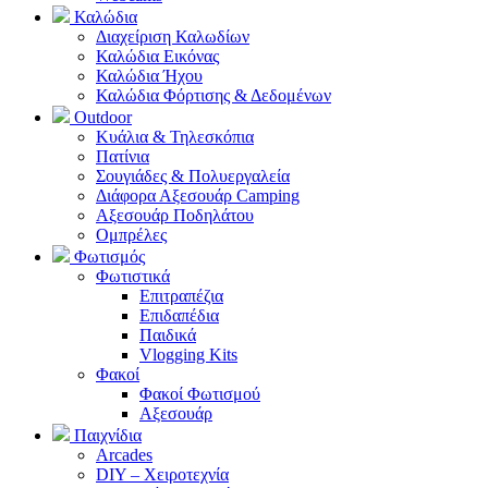
Καλώδια
Διαχείριση Καλωδίων
Καλώδια Εικόνας
Καλώδια Ήχου
Καλώδια Φόρτισης & Δεδομένων
Outdoor
Κυάλια & Τηλεσκόπια
Πατίνια
Σουγιάδες & Πολυεργαλεία
Διάφορα Αξεσουάρ Camping
Αξεσουάρ Ποδηλάτου
Ομπρέλες
Φωτισμός
Φωτιστικά
Επιτραπέζια
Επιδαπέδια
Παιδικά
Vlogging Kits
Φακοί
Φακοί Φωτισμού
Αξεσουάρ
Παιχνίδια
Arcades
DIY – Χειροτεχνία