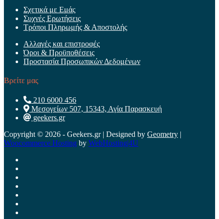
Σχετικά με Εμάς
Συχνές Ερωτήσεις
Τρόποι Πληρωμής & Αποστολής
Αλλαγές και επιστροφές
Όροι & Προϋποθέσεις
Προστασία Προσωπικών Δεδομένων
Βρείτε μας
210 6000 456
Μεσογείων 507, 15343, Αγία Παρασκευή
geekers.gr
Copyright © 2026 - Geekers.gr | Designed by
Geometry
|
Woocommerce Hosting
by
WebHosting|4U