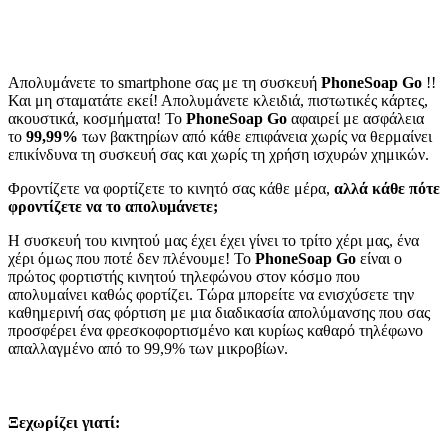
Απολυμάνετε το smartphone σας με τη συσκευή
PhoneSoap Go
!!
Και μη σταματάτε εκεί! Απολυμάνετε κλειδιά, πιστωτικές κάρτες,
ακουστικά, κοσμήματα! Το
PhoneSoap Go
αφαιρεί με ασφάλεια
το
99,99%
των βακτηρίων από κάθε επιφάνεια χωρίς να θερμαίνει
επικίνδυνα τη συσκευή σας και χωρίς τη χρήση ισχυρών χημικών.
Φροντίζετε να φορτίζετε το κινητό σας κάθε μέρα,
αλλά κάθε πότε
φροντίζετε να το απολυμάνετε;
Η συσκευή του κινητού μας έχει έχει γίνει το τρίτο χέρι μας, ένα
χέρι όμως που ποτέ δεν πλένουμε! Το
PhoneSoap Go
είναι ο
πρώτος φορτιστής κινητού τηλεφώνου στον κόσμο που
απολυμαίνει καθώς φορτίζει. Τώρα μπορείτε να ενισχύσετε την
καθημερινή σας φόρτιση με μια διαδικασία απολύμανσης που σας
προσφέρει ένα φρεσκοφορτισμένο και κυρίως καθαρό τηλέφωνο
απαλλαγμένο από το 99,9% των μικροβίων.
Ξεχωρίζει γιατί: