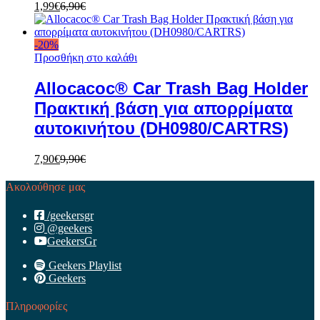
1,99
€
6,90
€
-
20
%
Προσθήκη στο καλάθι
Allocacoc® Car Trash Bag Holder
Πρακτική βάση για απορρίματα
αυτοκινήτου (DH0980/CARTRS)
7,90
€
9,90
€
Ακολούθησε μας
/geekersgr
@geekers
GeekersGr
Geekers Playlist
Geekers
Πληροφορίες