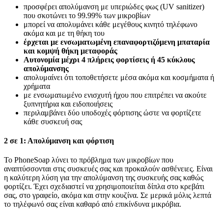
προσφέρει απολύμανση με υπεριώδες φως (UV sanitizer)
που σκοτώνει το 99.99% των μικροβίων
μπορεί να απολυμάνει κάθε μεγέθους κινητό τηλέφωνο
ακόμα και με τη θήκη του
έρχεται με ενσωματωμένη επαναφορτιζόμενη μπαταρία
και κομψή θήκη μεταφοράς
Αυτονομία μέχρι 4 πλήρεις φορτίσεις ή 45 κύκλους
απολύμανσης
απολυμαίνει ότι τοποθετήσετε μέσα ακόμα και κοσμήματα ή
χρήματα
με ενσωματωμένο ενισχυτή ήχου που επιτρέπει να ακούτε
ξυπνητήρια και ειδοποιήσεις
περιλαμβάνει δύο υποδοχές φόρτισης ώστε να φορτίζετε
κάθε συσκευή σας
2 σε 1: Απολύμανση και φόρτιση
Το PhoneSoap λύνει το πρόβλημα των μικροβίων που
αναπτύσσονται στις συσκευές σας και προκαλούν ασθένειες. Είναι
η καλύτερη λύση για την απολύμανση της συσκευής σας καθώς
φορτίζει. Έχει σχεδιαστεί να χρησιμοποιείται δίπλα στο κρεβάτι
σας, στο γραφείο, ακόμα και στην κουζίνα. Σε μερικά μόλις λεπτά
το τηλέφωνό σας είναι καθαρό από επικίνδυνα μικρόβια.