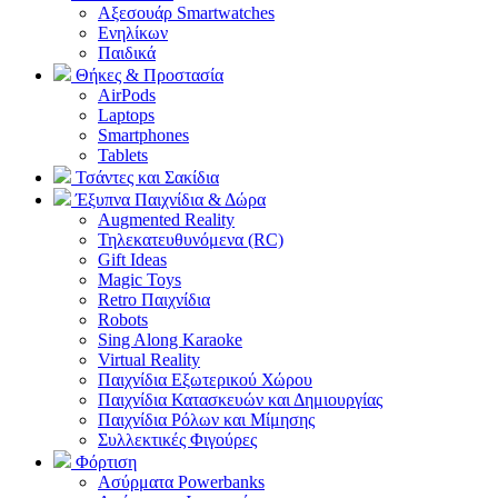
Αξεσουάρ Smartwatches
Ενηλίκων
Παιδικά
Θήκες & Προστασία
AirPods
Laptops
Smartphones
Tablets
Τσάντες και Σακίδια
Έξυπνα Παιχνίδια & Δώρα
Augmented Reality
Τηλεκατευθυνόμενα (RC)
Gift Ideas
Magic Toys
Retro Παιχνίδια
Robots
Sing Along Karaoke
Virtual Reality
Παιχνίδια Εξωτερικού Χώρου
Παιχνίδια Κατασκευών και Δημιουργίας
Παιχνίδια Ρόλων και Μίμησης
Συλλεκτικές Φιγούρες
Φόρτιση
Ασύρματα Powerbanks