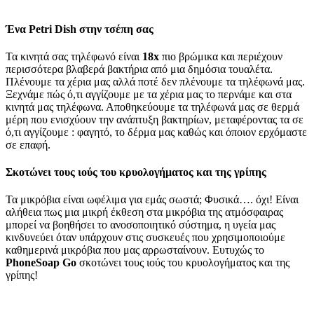
Ένα Petri Dish στην τσέπη σας
Τα κινητά σας τηλέφωνό είναι
18x
πιο βρώμικα και περιέχουν
περισσότερα βλαβερά βακτήρια από μια δημόσια τουαλέτα.
Πλένουμε τα χέρια μας αλλά ποτέ δεν πλένουμε τα τηλέφωνά μας.
Ξεχνάμε πώς ό,τι αγγίζουμε με τα χέρια μας το περνάμε και στα
κινητά μας τηλέφωνα. Αποθηκεύουμε τα τηλέφωνά μας σε θερμά
μέρη που ενισχύουν την ανάπτυξη βακτηρίων, μεταφέροντας τα σε
ό,τι αγγίζουμε : φαγητό, το δέρμα μας καθώς και όποιον ερχόμαστε
σε επαφή.
Σκοτώνει τους ιούς του κρυολογήματος και της γρίπης
Τα μικρόβια είναι ωφέλιμα για εμάς σωστά; Φυσικά…. όχι! Είναι
αλήθεια πως μια μικρή έκθεση στα μικρόβια της ατμόσφαιρας
μπορεί να βοηθήσει το ανοσοποιητικό σύστημα, η υγεία μας
κινδυνεύει όταν υπάρχουν στις συσκευές που χρησιμοποιούμε
καθημερινά μικρόβια που μας αρρωσταίνουν. Ευτυχώς το
PhoneSoap Go
σκοτώνει τους ιούς του κρυολογήματος και της
γρίπης!