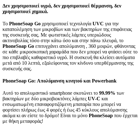
Δεν χρησιμοποιεί υγρά, δεν χρησιμοποιεί θέρμανση, δεν
χρησιμοποιεί χημικά.
Το
PhoneSoap Go
χρησιμοποιεί τεχνολογία
UVC
για την
καταπολέμηση των μικροβίων και των βακτηρίων της επιφάνειας
της συσκευής σας. Με φωτιστικές λάμπες υπεριώδους
ακτινοβολίας τόσο στην κάτω όσο και στην πάνω πλευρά, το
PhoneSoap Go
επιτυγχάνει απολύμανση , 360 μοιρών, φθάνοντας
σε κάθε μικροσκοπική χαραμάδα που δεν μπορεί να φτάσει ούτε το
πιο επιβλαβές καθαριστικό υγρό. Η συσκευή θα κλείσει αυτόματα
μετά από 10 λεπτά, εξαλείφοντας τον κίνδυνο υπερθέρμανσης της
συσκευής σας.
PhoneSoap Go: Απολύμανση κινητού και Powerbank
Αυτό το απολυμαντικό smartphone σκοτώνει το
99.99%
των
βακτηρίων με δύο μικροβιοκτόνες λάμπες
UV-C
και
ενσωματωμένη επαναφορτιζόμενη μπαταρία που μπορεί να
φορτίσει πλήρως έως 4 φορές ή έως 45 κύκλους απολύμανσης
ακόμα κι αν είστε το δρόμο! Είναι το μόνο
PhoneSoap
που έρχεται
με θήκη μεταφοράς!