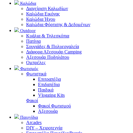
Καλώδια
Διαχείριση Καλωδίων
Καλώδια Εικόνας
Καλώδια Ήχου
Καλώδια Φόρτισης & Δεδομένων
Outdoor
Κυάλια & Τηλεσκόπια
Πατίνια
Σουγιάδες & Πολυεργαλεία
Διάφορα Αξεσουάρ Camping
Αξεσουάρ Ποδηλάτου
Ομπρέλες
Φωτισμός
Φωτιστικά
Επιτραπέζια
Επιδαπέδια
Παιδικά
Vlogging Kits
Φακοί
Φακοί Φωτισμού
Αξεσουάρ
Παιχνίδια
Arcades
DIY – Χειροτεχνία