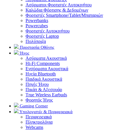
Ασύρματοι Φορτιστές Αυτοκινήτου
Καλώδια Φόρτισης & Δεδομένων
Φορτιστές Smartphone/Tablet/Μπαταριών
Powerbanks
Powercubes
Φορτιστές Αυτοκινήτου
Φορτιστές Laptop
Πολύπριζα
Προστασία Οθόνης
Ήχος
Ασύρματα Ακουστικά
Hi-Fi Components
Ενσύρματα Ακουστικά
Ηχεία Bluetooth
Παιδικά Ακουστικά
Πηγές Ήχου
Πικάπ & Αξεσουάρ
Τrue Wireless Earbuds
Φορητός Ήχος
Gaming Corner
Υπολογιστές & Περιφερειακά
Περιφερειακά
Πληκτρολόγια
Webcams