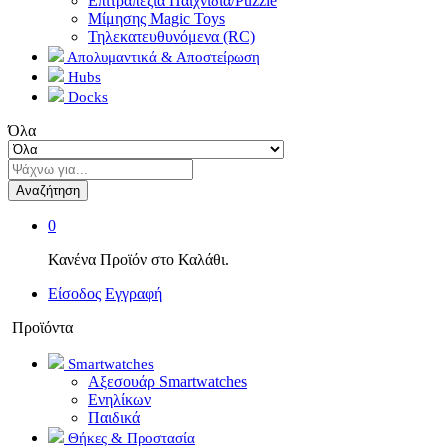
Επιτραπέζια Παιχνίδια/Puzzle
Μίμησης Magic Toys
Τηλεκατευθυνόμενα (RC)
Απολυμαντικά & Αποστείρωση
Hubs
Docks
Όλα
Αναζήτηση
0
Κανένα Προϊόν στο Καλάθι.
Είσοδος
Εγγραφή
Προϊόντα
Smartwatches
Αξεσουάρ Smartwatches
Ενηλίκων
Παιδικά
Θήκες & Προστασία