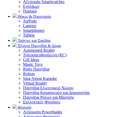
Αξεσουάρ Smartwatches
Ενηλίκων
Παιδικά
Θήκες & Προστασία
AirPods
Laptops
Smartphones
Tablets
Τσάντες και Σακίδια
Έξυπνα Παιχνίδια & Δώρα
Augmented Reality
Τηλεκατευθυνόμενα (RC)
Gift Ideas
Magic Toys
Retro Παιχνίδια
Robots
Sing Along Karaoke
Virtual Reality
Παιχνίδια Εξωτερικού Χώρου
Παιχνίδια Κατασκευών και Δημιουργίας
Παιχνίδια Ρόλων και Μίμησης
Συλλεκτικές Φιγούρες
Φόρτιση
Ασύρματα Powerbanks
Aσύρματοι Φορτιστές