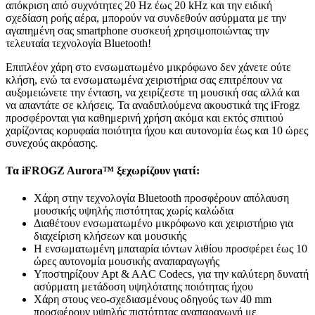
απόκριση από συχνότητες 20 Hz έως 20 kHz και την ειδική
σχεδίαση ροής αέρα, μπορούν να συνδεθούν ασύρματα με την
αγαπημένη σας smartphone συσκευή χρησιμοποιώντας την
τελευταία τεχνολογία Bluetooth!
Επιπλέον χάρη στο ενσωματωμένο μικρόφωνο δεν χάνετε ούτε
κλήση, ενώ τα ενσωματωμένα χειριστήρια σας επιτρέπουν να
αυξομειώνετε την ένταση, να χειρίζεστε τη μουσική σας αλλά και
να απαντάτε σε κλήσεις. Τα αναδιπλούμενα ακουστικά της iFrogz
προσφέρονται για καθημερινή χρήση ακόμα και εκτός σπιτιού
χαρίζοντας κορυφαία ποιότητα ήχου και αυτονομία έως και 10 ώρες
συνεχούς ακρόασης.
Τα iFROGZ Aurora™ ξεχωρίζουν γιατί:
Χάρη στην τεχνολογία Bluetooth προσφέρουν απόλαυση
μουσικής υψηλής πιστότητας χωρίς καλώδια
Διαθέτουν ενσωματωμένο μικρόφωνο και χειριστήριο για
διαχείριση κλήσεων και μουσικής
Η ενσωματωμένη μπαταρία ιόντων λιθίου προσφέρει έως 10
ώρες αυτονομία μουσικής αναπαραγωγής
Υποστηρίζουν Apt & AAC Codecs, για την καλύτερη δυνατή
ασύρματη μετάδοση υψηλότατης ποιότητας ήχου
Χάρη στους νεο-σχεδιασμένους οδηγούς των 40 mm
προσφέρουν υψηλής πιστότητας αναπαραγωγή με