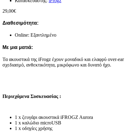
Κατασκευαστής:
iFrogz
29,00
€
Διαθεσιμότητα:
Online: Εξαντλημένο
Με μια ματιά:
Τα ακουστικά της iFrogz έχουν μοναδικό και ελαφρύ over-ear
σχεδιασμό, ανθεκτικότητα, μικρόφωνο και δυνατό ήχο.
Περιεχόμενα Συσκευασίας :
1 x ζευγάρι ακουστικά iFROGZ Aurora
1 x καλώδιο microUSB
1 x οδηγίες χρήσης