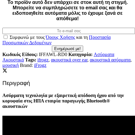
Το προϊόν αυτό δεν υπάρχει σε στοκ αυτή τη στιγμή.
Mπορείτε να συμπληρώσετε το email σας και θα
ειδοποιηθείτε αυτόματα μόλις το έχουμε ξανά σε
απόθεμα!
Συμφωνώ με τους
Όρους Χρήσης
και τη
Προστασία
Προσωπικών Δεδομένων
Ενημέρωσέ με!
Κωδικός Είδους:
IFFAWL-RD0
Κατηγορία:
Ασύρματα
Ακουστικά
Tags:
ifrogz
,
ακουστικά over ear
,
ακουστικά ασύρματα
,
μουσική
Brand:
iFrogz
Περιγραφή
Ασύρματη τεχνολογία με εξαιρετική απόδοση ήχου από την
κορυφαία στις ΗΠΑ εταιρία παραγωγής Bluetooth®
ακουστικών