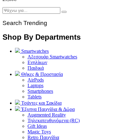
Search Trending
Shop By Departments
Smartwatches
Αξεσουάρ Smartwatches
Ενηλίκων
Παιδικά
Θήκες & Προστασία
AirPods
Laptops
Smartphones
Tablets
Τσάντες και Σακίδια
Έξυπνα Παιχνίδια & Δώρα
Augmented Reality
Τηλεκατευθυνόμενα (RC)
Gift Ideas
Magic Toys
Retro Παιχνίδια