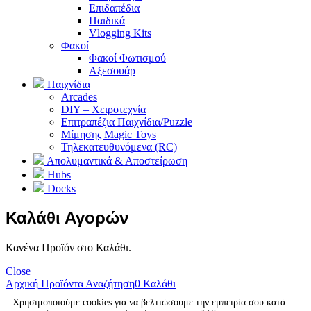
Επιδαπέδια
Παιδικά
Vlogging Kits
Φακοί
Φακοί Φωτισμού
Αξεσουάρ
Παιχνίδια
Arcades
DIY – Χειροτεχνία
Επιτραπέζια Παιχνίδια/Puzzle
Μίμησης Magic Toys
Τηλεκατευθυνόμενα (RC)
Απολυμαντικά & Αποστείρωση
Hubs
Docks
Καλάθι Αγορών
Κανένα Προϊόν στο Καλάθι.
Close
Αρχική
Προϊόντα
Αναζήτηση
0
Καλάθι
Χρησιμοποιούμε cookies για να βελτιώσουμε την εμπειρία σου κατά