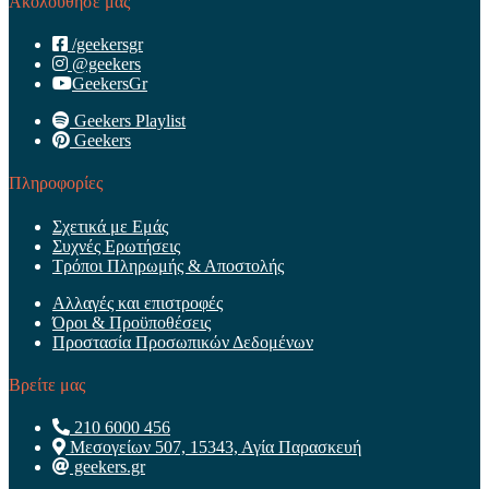
Ακολούθησε μας
/geekersgr
@geekers
GeekersGr
Geekers Playlist
Geekers
Πληροφορίες
Σχετικά με Εμάς
Συχνές Ερωτήσεις
Τρόποι Πληρωμής & Αποστολής
Αλλαγές και επιστροφές
Όροι & Προϋποθέσεις
Προστασία Προσωπικών Δεδομένων
Βρείτε μας
210 6000 456
Μεσογείων 507, 15343, Αγία Παρασκευή
geekers.gr