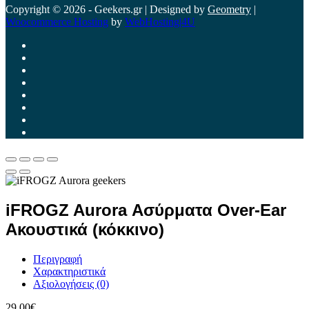
Copyright © 2026 - Geekers.gr | Designed by
Geometry
|
Woocommerce Hosting
by
WebHosting|4U
iFROGZ Aurora Ασύρματα Over-Ear
Ακουστικά (κόκκινο)
Περιγραφή
Χαρακτηριστικά
Αξιολογήσεις (0)
29,00
€