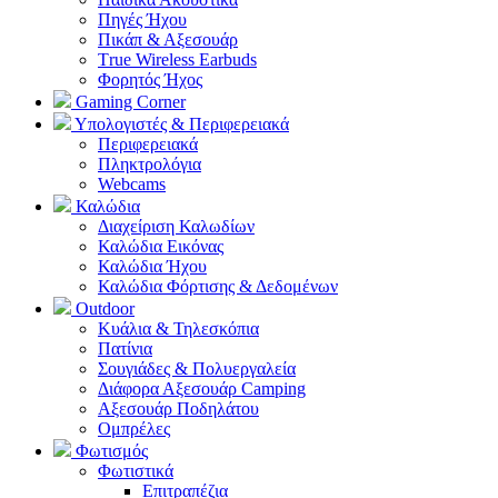
Πηγές Ήχου
Πικάπ & Αξεσουάρ
Τrue Wireless Earbuds
Φορητός Ήχος
Gaming Corner
Υπολογιστές & Περιφερειακά
Περιφερειακά
Πληκτρολόγια
Webcams
Καλώδια
Διαχείριση Καλωδίων
Καλώδια Εικόνας
Καλώδια Ήχου
Καλώδια Φόρτισης & Δεδομένων
Outdoor
Κυάλια & Τηλεσκόπια
Πατίνια
Σουγιάδες & Πολυεργαλεία
Διάφορα Αξεσουάρ Camping
Αξεσουάρ Ποδηλάτου
Ομπρέλες
Φωτισμός
Φωτιστικά
Επιτραπέζια