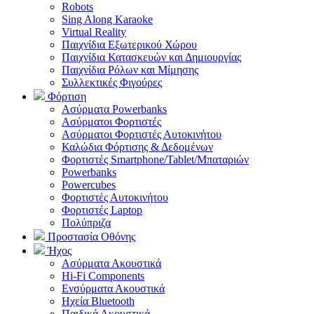
Robots
Sing Along Karaoke
Virtual Reality
Παιχνίδια Εξωτερικού Χώρου
Παιχνίδια Κατασκευών και Δημιουργίας
Παιχνίδια Ρόλων και Μίμησης
Συλλεκτικές Φιγούρες
Φόρτιση
Ασύρματα Powerbanks
Aσύρματοι Φορτιστές
Ασύρματοι Φορτιστές Αυτοκινήτου
Καλώδια Φόρτισης & Δεδομένων
Φορτιστές Smartphone/Tablet/Μπαταριών
Powerbanks
Powercubes
Φορτιστές Αυτοκινήτου
Φορτιστές Laptop
Πολύπριζα
Προστασία Οθόνης
Ήχος
Ασύρματα Ακουστικά
Hi-Fi Components
Ενσύρματα Ακουστικά
Ηχεία Bluetooth
Παιδικά Ακουστικά