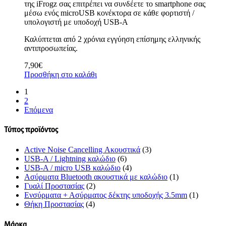
της iFrogz σας επιτρέπει να συνδέετε το smartphone σας
μέσω ενός microUSB κονέκτορα σε κάθε φορτιστή /
υπολογιστή με υποδοχή USB-A
Καλύπτεται από 2 χρόνια εγγύηση επίσημης ελληνικής
αντιπροσωπείας.
7,90
€
Προσθήκη στο καλάθι
1
2
Επόμενα
Τύπος προϊόντος
Active Noise Cancelling Ακουστικά
(3)
USB-A / Lightning καλώδιο
(6)
USB-A / micro USB καλώδιο
(4)
Ασύρματα Bluetooth ακουστικά με καλώδιο
(1)
Γυαλί Προστασίας
(2)
Ενσύρματα + Ασύρματος δέκτης υποδοχής 3.5mm
(1)
Θήκη Προστασίας
(4)
Μάρκα