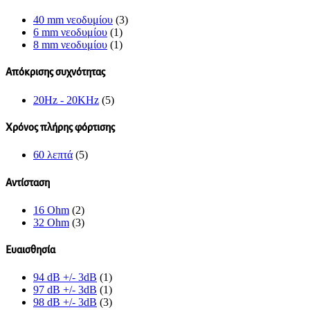
40 mm νεοδυμίου
(3)
6 mm νεοδυμίου
(1)
8 mm νεοδυμίου
(1)
Απόκρισης συχνότητας
20Hz - 20KHz
(5)
Χρόνος πλήρης φόρτισης
60 λεπτά
(5)
Αντίσταση
16 Ohm
(2)
32 Ohm
(3)
Ευαισθησία
94 dB +/- 3dB
(1)
97 dB +/- 3dB
(1)
98 dB +/- 3dB
(3)