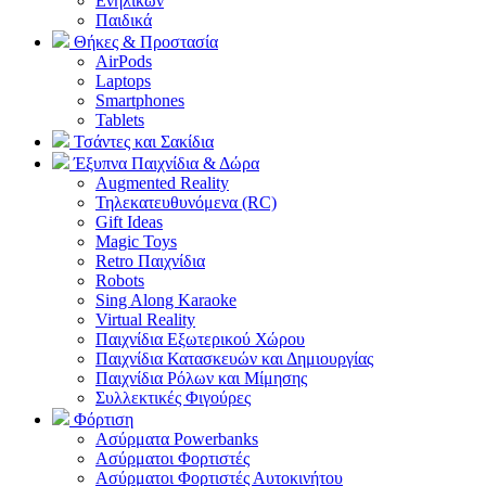
Ενηλίκων
Παιδικά
Θήκες & Προστασία
AirPods
Laptops
Smartphones
Tablets
Τσάντες και Σακίδια
Έξυπνα Παιχνίδια & Δώρα
Augmented Reality
Τηλεκατευθυνόμενα (RC)
Gift Ideas
Magic Toys
Retro Παιχνίδια
Robots
Sing Along Karaoke
Virtual Reality
Παιχνίδια Εξωτερικού Χώρου
Παιχνίδια Κατασκευών και Δημιουργίας
Παιχνίδια Ρόλων και Μίμησης
Συλλεκτικές Φιγούρες
Φόρτιση
Ασύρματα Powerbanks
Aσύρματοι Φορτιστές
Ασύρματοι Φορτιστές Αυτοκινήτου