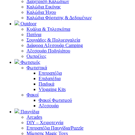
Διαχείριση Καλωδίων
Καλώδια Εικόνας
Καλώδια Ήχου
Καλώδια Φόρτισης & Δεδομένων
Outdoor
Κυάλια & Τηλεσκόπια
Πατίνια
Σουγιάδες & Πολυεργαλεία
Διάφορα Αξεσουάρ Camping
Αξεσουάρ Ποδηλάτου
Ομπρέλες
Φωτισμός
Φωτιστικά
Επιτραπέζια
Επιδαπέδια
Παιδικά
Vlogging Kits
Φακοί
Φακοί Φωτισμού
Αξεσουάρ
Παιχνίδια
Arcades
DIY – Χειροτεχνία
Επιτραπέζια Παιχνίδια/Puzzle
Μίμησης Magic Toys