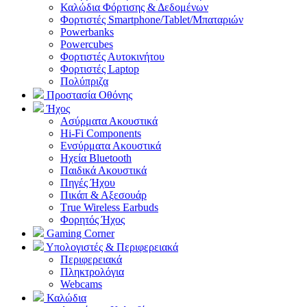
Καλώδια Φόρτισης & Δεδομένων
Φορτιστές Smartphone/Tablet/Μπαταριών
Powerbanks
Powercubes
Φορτιστές Αυτοκινήτου
Φορτιστές Laptop
Πολύπριζα
Προστασία Οθόνης
Ήχος
Ασύρματα Ακουστικά
Hi-Fi Components
Ενσύρματα Ακουστικά
Ηχεία Bluetooth
Παιδικά Ακουστικά
Πηγές Ήχου
Πικάπ & Αξεσουάρ
Τrue Wireless Earbuds
Φορητός Ήχος
Gaming Corner
Υπολογιστές & Περιφερειακά
Περιφερειακά
Πληκτρολόγια
Webcams
Καλώδια