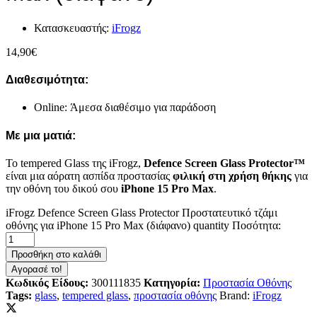
Κατασκευαστής:
iFrogz
14,90
€
Διαθεσιμότητα:
Online: Άμεσα διαθέσιμο για παράδοση
Με μια ματιά:
Το tempered Glass της iFrogz,
Defence Screen Glass Protector
™
είναι μια αόρατη ασπίδα προστασίας
φιλική στη χρήση θήκης
για
την οθόνη του δικού σου
iPhone 15 Pro Max
.
iFrogz Defence Screen Glass Protector Προστατευτικό τζάμι
οθόνης για iPhone 15 Pro Max (διάφανο) quantity
Ποσότητα:
Προσθήκη στο καλάθι
Αγορασέ το!
Κωδικός Είδους:
300111835
Κατηγορία:
Προστασία Οθόνης
Tags:
glass
,
tempered glass
,
προστασία οθόνης
Brand:
iFrogz