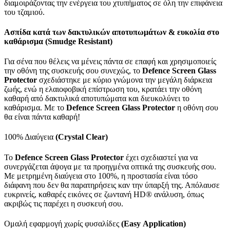
διαμοιράζοντας την ενέργεια του χτυπήματος σε όλη την επιφάνεια
του τζαμιού.
Ασπίδα κατά των δακτυλικών αποτυπωμάτων & ευκολία στο
καθάρισμα (Smudge Resistant)
Για σένα που θέλεις να μένεις πάντα σε επαφή και χρησιμοποιείς
την οθόνη της συσκευής σου συνεχώς, το
Defence Screen Glass
Protector
σχεδιάστηκε με κύριο γνώμονα την μεγάλη διάρκεια
ζωής, ενώ η ελαιοφοβική επίστρωση του, κρατάει την οθόνη
καθαρή από δακτυλικά αποτυπώματα και διευκολύνει το
καθάρισμα. Με το
Defence Screen Glass Protector
η οθόνη σου
θα είναι πάντα καθαρή!
100% Διαύγεια
(Crystal Clear)
Το
Defence Screen Glass Protector
έχει σχεδιαστεί για να
συνεργάζεται άψογα με τα προηγμένα οπτικά της συσκευής σου.
Με μετρημένη διαύγεια στο 100%, η προστασία είναι τόσο
διάφανη που δεν θα παρατηρήσεις καν την ύπαρξή της. Απόλαυσε
ευκρινείς, καθαρές εικόνες σε ζωντανή HD® ανάλυση, όπως
ακριβώς τις παρέχει η συσκευή σου.
Ομαλή εφαρμογή χωρίς φυσαλίδες
(
Easy
Application
)