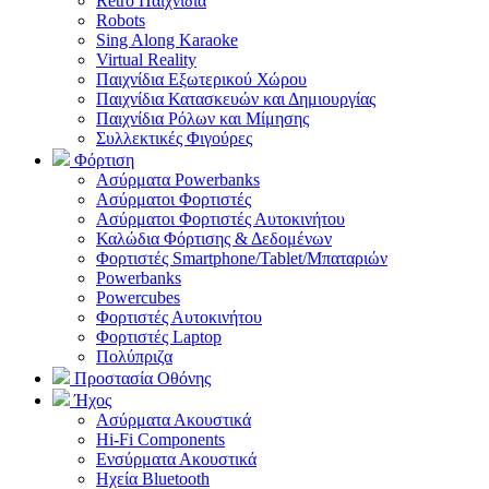
Retro Παιχνίδια
Robots
Sing Along Karaoke
Virtual Reality
Παιχνίδια Εξωτερικού Χώρου
Παιχνίδια Κατασκευών και Δημιουργίας
Παιχνίδια Ρόλων και Μίμησης
Συλλεκτικές Φιγούρες
Φόρτιση
Ασύρματα Powerbanks
Aσύρματοι Φορτιστές
Ασύρματοι Φορτιστές Αυτοκινήτου
Καλώδια Φόρτισης & Δεδομένων
Φορτιστές Smartphone/Tablet/Μπαταριών
Powerbanks
Powercubes
Φορτιστές Αυτοκινήτου
Φορτιστές Laptop
Πολύπριζα
Προστασία Οθόνης
Ήχος
Ασύρματα Ακουστικά
Hi-Fi Components
Ενσύρματα Ακουστικά
Ηχεία Bluetooth