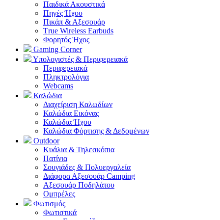
Παιδικά Ακουστικά
Πηγές Ήχου
Πικάπ & Αξεσουάρ
Τrue Wireless Earbuds
Φορητός Ήχος
Gaming Corner
Υπολογιστές & Περιφερειακά
Περιφερειακά
Πληκτρολόγια
Webcams
Καλώδια
Διαχείριση Καλωδίων
Καλώδια Εικόνας
Καλώδια Ήχου
Καλώδια Φόρτισης & Δεδομένων
Outdoor
Κυάλια & Τηλεσκόπια
Πατίνια
Σουγιάδες & Πολυεργαλεία
Διάφορα Αξεσουάρ Camping
Αξεσουάρ Ποδηλάτου
Ομπρέλες
Φωτισμός
Φωτιστικά