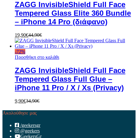
ZAGG InvisibleShield Full Face
Tempered Glass Elite 360 Bundle
– iPhone 14 Pro (διάφανο)
19,90
€
44,90
€
-
72
%
Προσθήκη στο καλάθι
ZAGG InvisibleShield Full Face
Tempered Glass Full Glue –
iPhone 11 Pro / X / Xs (Privacy)
9,90
€
34,90
€
Ακολούθησε μας
/geekersgr
@geekers
GeekersGr