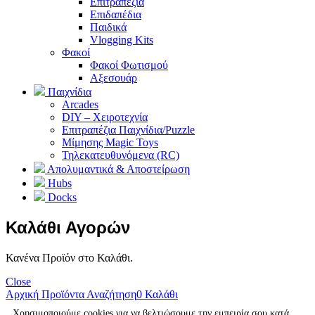
Επιτραπέζια
Επιδαπέδια
Παιδικά
Vlogging Kits
Φακοί
Φακοί Φωτισμού
Αξεσουάρ
Παιχνίδια
Arcades
DIY – Χειροτεχνία
Επιτραπέζια Παιχνίδια/Puzzle
Μίμησης Magic Toys
Τηλεκατευθυνόμενα (RC)
Απολυμαντικά & Αποστείρωση
Hubs
Docks
Καλάθι Αγορών
Κανένα Προϊόν στο Καλάθι.
Close
Αρχική
Προϊόντα
Αναζήτηση
0
Καλάθι
Χρησιμοποιούμε cookies για να βελτιώσουμε την εμπειρία σου κατά