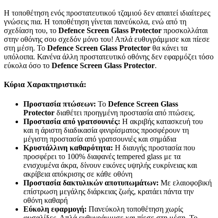
Η τοποθέτηση ενός προστατευτικού τζαμιού δεν απαιτεί ιδιαίτερες
γνώσεις πια. Η τοποθέτηση γίνεται πανεύκολα, ενώ από τη
σχεδίαση του, το
Defence Screen Glass Protector
προσκολλάται
στην οθόνης σου σχεδόν μόνο του! Απλά ευθυγράμμισε και πίεσε
στη μέση. Το
Defence Screen Glass Protector
θα κάνει τα
υπόλοιπα. Κανένα άλλη προστατευτικό οθόνης δεν εφαρμόζει τόσο
εύκολα όσο το
Defence Screen Glass Protector
.
Κύρια Χαρακτηριστικά:
Προστασία πτώσεων:
Το
Defence Screen Glass
Protector
διαθέτει προηγμένη προστασία από πτώσεις.
Προστασία από γρατσουνιές:
Η ακριβής κατασκευή του
και η άριστη διαδικασία φινιρίσματος προσφέρουν τη
μέγιστη προστασία από γρατσουνιές και σημάδια
Κρυστάλλινη καθαρότητα:
Η διαυγής προστασία που
προσφέρει το 100% διαφανές tempered glass με τα
ενισχυμένα άκρα, δίνουν εικόνες υψηλής ευκρίνειας και
ακρίβεια απόκρισης σε κάθε οθόνη
Προστασία δακτυλικών αποτυπωμάτων:
Με ελαιοφοβική
επίστρωση μεγάλης διάρκειας ζωής, κρατάει πάντα την
οθόνη καθαρή
Εύκολη εφαρμογή:
Πανεύκολη τοποθέτηση χωρίς
φυσαλίδες. Απλά ευθυγράμμισε και πίεσε στη μέση. Το