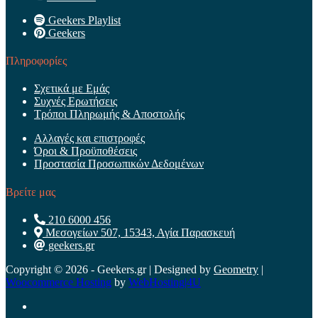
Geekers Playlist
Geekers
Πληροφορίες
Σχετικά με Εμάς
Συχνές Ερωτήσεις
Τρόποι Πληρωμής & Αποστολής
Αλλαγές και επιστροφές
Όροι & Προϋποθέσεις
Προστασία Προσωπικών Δεδομένων
Βρείτε μας
210 6000 456
Μεσογείων 507, 15343, Αγία Παρασκευή
geekers.gr
Copyright © 2026 - Geekers.gr | Designed by
Geometry
|
Woocommerce Hosting
by
WebHosting|4U