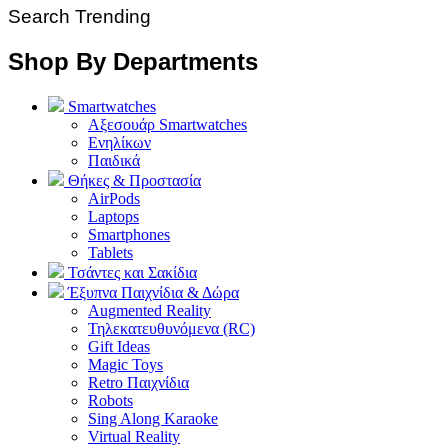
Search Trending
Shop By Departments
Smartwatches
Αξεσουάρ Smartwatches
Ενηλίκων
Παιδικά
Θήκες & Προστασία
AirPods
Laptops
Smartphones
Tablets
Τσάντες και Σακίδια
Έξυπνα Παιχνίδια & Δώρα
Augmented Reality
Τηλεκατευθυνόμενα (RC)
Gift Ideas
Magic Toys
Retro Παιχνίδια
Robots
Sing Along Karaoke
Virtual Reality