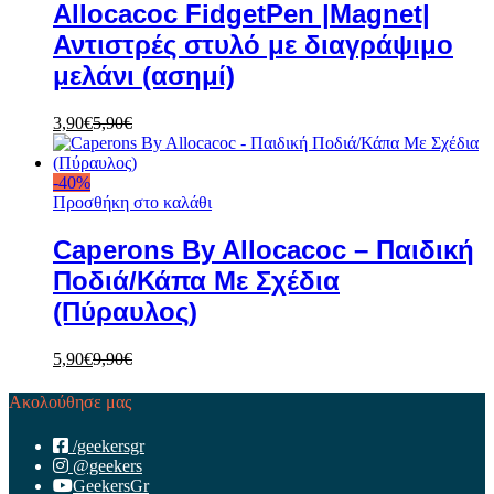
Allocacoc FidgetPen |Magnet|
Αντιστρές στυλό με διαγράψιμο
μελάνι (ασημί)
3,90
€
5,90
€
-
40
%
Προσθήκη στο καλάθι
Caperons By Allocacoc – Παιδική
Ποδιά/Κάπα Με Σχέδια
(Πύραυλος)
5,90
€
9,90
€
Ακολούθησε μας
/geekersgr
@geekers
GeekersGr