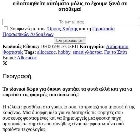
ειδοποιηθείτε αυτόματα μόλις το έχουμε ξανά σε
απόθεμα!
Συμφωνώ με τους
Όρους Χρήσης
και τη
Προστασία
Προσωπικών Δεδομένων
Ενημέρωσέ με!
Κωδικός Είδους:
DH0059/LEG3EU
Κατηγορία:
Aσύρματοι
Φορτιστές
Tags:
allocacoc
,
hobby
,
smart γλάστρα
,
Για το Σπίτι
Brand:
Allocacoc
Περιγραφή
Το ιδανικό δώρο για όποιον αγαπάει τα φυτά αλλά και για να
φορτίσει τις φορητές του συσκευές!
Η τέλεια προσθήκη στο γραφείο σου, το τραπέζι του μπουφέ ή της
κουζίνας. Μια όμορφη ιδέα για να διατηρείς τις φορητές σου
συσκευές φορτισμένες και να δημιουργείς μια φυσική πηγή
ομορφιάς σε σημεία που συνήθως είναι υπερφορτωμένα από
προϊόντα τεχνολογίας.