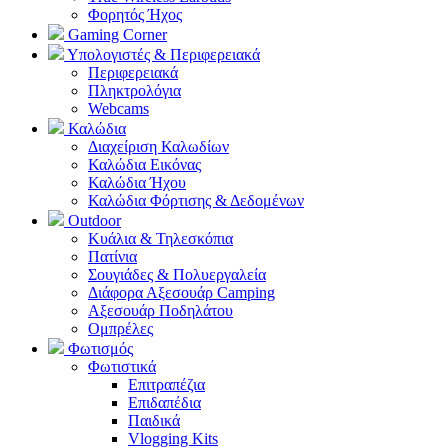
Φορητός Ήχος
Gaming Corner
Υπολογιστές & Περιφερειακά
Περιφερειακά
Πληκτρολόγια
Webcams
Καλώδια
Διαχείριση Καλωδίων
Καλώδια Εικόνας
Καλώδια Ήχου
Καλώδια Φόρτισης & Δεδομένων
Outdoor
Κυάλια & Τηλεσκόπια
Πατίνια
Σουγιάδες & Πολυεργαλεία
Διάφορα Αξεσουάρ Camping
Αξεσουάρ Ποδηλάτου
Ομπρέλες
Φωτισμός
Φωτιστικά
Επιτραπέζια
Επιδαπέδια
Παιδικά
Vlogging Kits