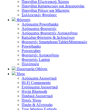
Παιχνίδια Εξωτερικού Χώρου
Παιχνίδια Κατασκευών και Δημιουργίας
Παιχνίδια Ρόλων και Μίμησης
Συλλεκτικές Φιγούρες
Φόρτιση
Ασύρματα Powerbanks
Aσύρματοι Φορτιστές
Ασύρματοι Φορτιστές Αυτοκινήτου
Καλώδια Φόρτισης & Δεδομένων
Φορτιστές Smartphone/Tablet/Μπαταριών
Powerbanks
Powercubes
Φορτιστές Αυτοκινήτου
Φορτιστές Laptop
Πολύπριζα
Προστασία Οθόνης
Ήχος
Ασύρματα Ακουστικά
Hi-Fi Components
Ενσύρματα Ακουστικά
Ηχεία Bluetooth
Παιδικά Ακουστικά
Πηγές Ήχου
Πικάπ & Αξεσουάρ
Τrue Wireless Earbuds