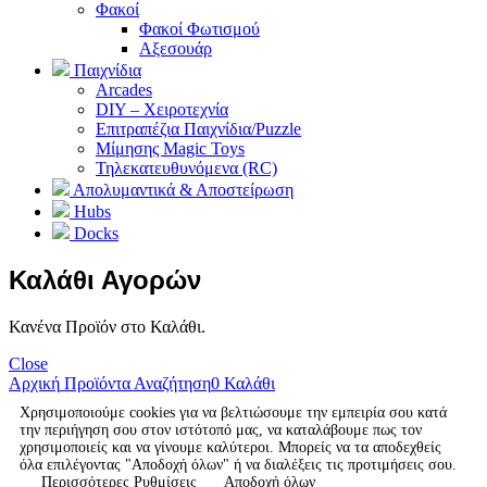
Φακοί
Φακοί Φωτισμού
Αξεσουάρ
Παιχνίδια
Arcades
DIY – Χειροτεχνία
Επιτραπέζια Παιχνίδια/Puzzle
Μίμησης Magic Toys
Τηλεκατευθυνόμενα (RC)
Απολυμαντικά & Αποστείρωση
Hubs
Docks
Καλάθι Αγορών
Κανένα Προϊόν στο Καλάθι.
Close
Αρχική
Προϊόντα
Αναζήτηση
0
Καλάθι
Χρησιμοποιούμε cookies για να βελτιώσουμε την εμπειρία σου κατά
την περιήγηση σου στον ιστότοπό μας, να καταλάβουμε πως τον
χρησιμοποιείς και να γίνουμε καλύτεροι. Μπορείς να τα αποδεχθείς
όλα επιλέγοντας "Αποδοχή όλων" ή να διαλέξεις τις προτιμήσεις σου.
Περισσότερες Ρυθμίσεις
Αποδοχή όλων