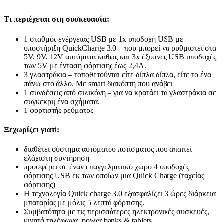
Τι περιέχεται στη συσκευασία:
1 σταθμός ενέργειας USB με 1x υποδοχή USB με
υποστήριξη QuickCharge 3.0 – που μπορεί να ρυθμιστεί στα
5V, 9V, 12V αυτόματα καθώς και 3x έξυπνες USB υποδοχές
των 5V με ένταση φόρτισης έως 2,4A.
3 γλαστράκια – τοποθετούνται είτε δίπλα δίπλα, είτε το ένα
πάνω στο άλλο. Με smart διακόπτη που ανάβει
1 συνδέσεις από σιλικόνη – για να κρατάει τα γλαστράκια σε
συγκεκριμένα σχήματα.
1 φορτιστής ρεύματος
Ξεχωρίζει γιατί:
διαθέτει σύστημα αυτόματου ποτίσματος που απαιτεί
ελάχιστη συντήρηση
προσφέρει σε έναν επαγγελματικό χώρο 4 υποδοχές
φόρτισης USB εκ των οποίων μια Quick Charge (ταχείας
φόρτισης)
Η τεχνολογία Quick charge 3.0 εξασφαλίζει 3 ώρες διάρκεια
μπαταρίας με μόλις 5 λεπτά φόρτισης.
Συμβατότητα με τις περισσότερες ηλεκτρονικές συσκευές,
κινητά τηλέφωνα, power banks & tablets.