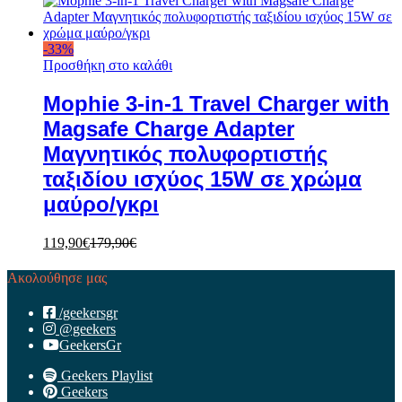
-
33
%
Προσθήκη στο καλάθι
Mophie 3-in-1 Travel Charger with
Magsafe Charge Adapter
Μαγνητικός πολυφορτιστής
ταξιδίου ισχύος 15W σε χρώμα
μαύρο/γκρι
119,90
€
179,90
€
Ακολούθησε μας
/geekersgr
@geekers
GeekersGr
Geekers Playlist
Geekers