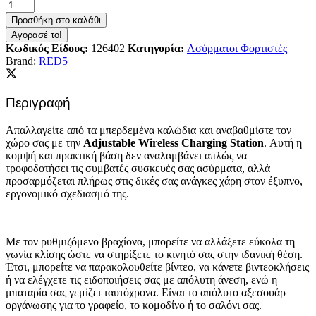
Προσθήκη στο καλάθι
Αγορασέ το!
Κωδικός Είδους:
126402
Κατηγορία:
Aσύρματοι Φορτιστές
Brand:
RED5
Περιγραφή
Απαλλαγείτε από τα μπερδεμένα καλώδια και αναβαθμίστε τον
χώρο σας με την
Adjustable Wireless Charging Station
. Αυτή η
κομψή και πρακτική βάση δεν αναλαμβάνει απλώς να
τροφοδοτήσει τις συμβατές συσκευές σας ασύρματα, αλλά
προσαρμόζεται πλήρως στις δικές σας ανάγκες χάρη στον έξυπνο,
εργονομικό σχεδιασμό της.
Με τον ρυθμιζόμενο βραχίονα, μπορείτε να αλλάξετε εύκολα τη
γωνία κλίσης ώστε να στηρίξετε το κινητό σας στην ιδανική θέση.
Έτσι, μπορείτε να παρακολουθείτε βίντεο, να κάνετε βιντεοκλήσεις
ή να ελέγχετε τις ειδοποιήσεις σας με απόλυτη άνεση, ενώ η
μπαταρία σας γεμίζει ταυτόχρονα. Είναι το απόλυτο αξεσουάρ
οργάνωσης για το γραφείο, το κομοδίνο ή το σαλόνι σας.