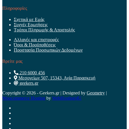
Πληροφορίες
Σχετικά με Εμάς
Συχνές Ερωτήσεις
Τρόποι Πληρωμής & Αποστολής
Αλλαγές και επιστροφές
Όροι & Προϋποθέσεις
Προστασία Προσωπικών Δεδομένων
Βρείτε μας
210 6000 456
Μεσογείων 507, 15343, Αγία Παρασκευή
geekers.gr
Copyright © 2026 - Geekers.gr | Designed by
Geometry
|
Woocommerce Hosting
by
WebHosting|4U