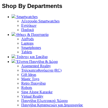
Shop By Departments
Smartwatches
Αξεσουάρ Smartwatches
Ενηλίκων
Παιδικά
Θήκες & Προστασία
AirPods
Laptops
Smartphones
Tablets
Τσάντες και Σακίδια
Έξυπνα Παιχνίδια & Δώρα
Augmented Reality
Τηλεκατευθυνόμενα (RC)
Gift Ideas
Magic Toys
Retro Παιχνίδια
Robots
Sing Along Karaoke
Virtual Reality
Παιχνίδια Εξωτερικού Χώρου
Παιχνίδια Κατασκευών και Δημιουργίας