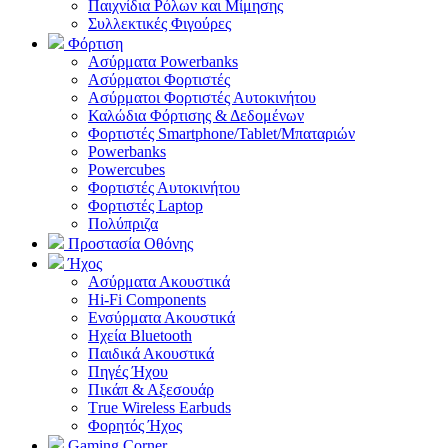
Παιχνίδια Ρόλων και Μίμησης
Συλλεκτικές Φιγούρες
Φόρτιση
Ασύρματα Powerbanks
Aσύρματοι Φορτιστές
Ασύρματοι Φορτιστές Αυτοκινήτου
Καλώδια Φόρτισης & Δεδομένων
Φορτιστές Smartphone/Tablet/Μπαταριών
Powerbanks
Powercubes
Φορτιστές Αυτοκινήτου
Φορτιστές Laptop
Πολύπριζα
Προστασία Οθόνης
Ήχος
Ασύρματα Ακουστικά
Hi-Fi Components
Ενσύρματα Ακουστικά
Ηχεία Bluetooth
Παιδικά Ακουστικά
Πηγές Ήχου
Πικάπ & Αξεσουάρ
Τrue Wireless Earbuds
Φορητός Ήχος
Gaming Corner