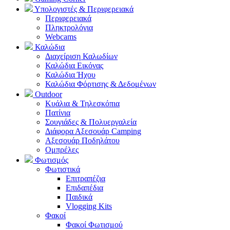
Υπολογιστές & Περιφερειακά
Περιφερειακά
Πληκτρολόγια
Webcams
Καλώδια
Διαχείριση Καλωδίων
Καλώδια Εικόνας
Καλώδια Ήχου
Καλώδια Φόρτισης & Δεδομένων
Outdoor
Κυάλια & Τηλεσκόπια
Πατίνια
Σουγιάδες & Πολυεργαλεία
Διάφορα Αξεσουάρ Camping
Αξεσουάρ Ποδηλάτου
Ομπρέλες
Φωτισμός
Φωτιστικά
Επιτραπέζια
Επιδαπέδια
Παιδικά
Vlogging Kits
Φακοί
Φακοί Φωτισμού