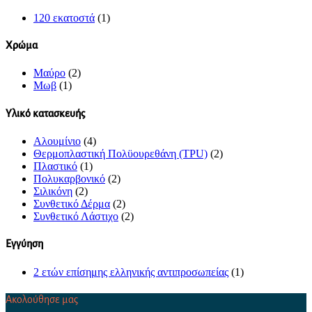
120 εκατοστά
(1)
Χρώμα
Μαύρο
(2)
Μωβ
(1)
Υλικό κατασκευής
Αλουμίνιο
(4)
Θερμοπλαστική Πολϋουρεθάνη (TPU)
(2)
Πλαστικό
(1)
Πολυκαρβονικό
(2)
Σιλικόνη
(2)
Συνθετικό Δέρμα
(2)
Συνθετικό Λάστιχο
(2)
Εγγύηση
2 ετών επίσημης ελληνικής αντιπροσωπείας
(1)
Ακολούθησε μας