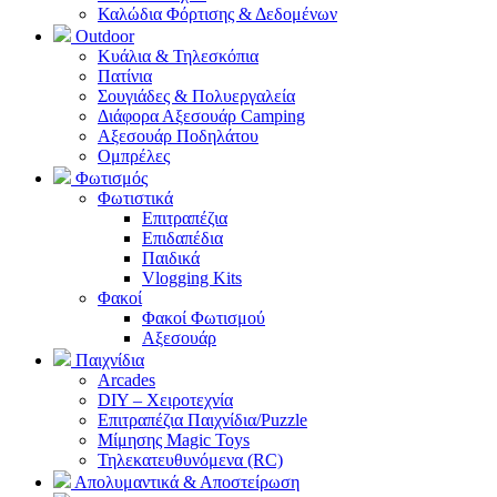
Καλώδια Φόρτισης & Δεδομένων
Outdoor
Κυάλια & Τηλεσκόπια
Πατίνια
Σουγιάδες & Πολυεργαλεία
Διάφορα Αξεσουάρ Camping
Αξεσουάρ Ποδηλάτου
Ομπρέλες
Φωτισμός
Φωτιστικά
Επιτραπέζια
Επιδαπέδια
Παιδικά
Vlogging Kits
Φακοί
Φακοί Φωτισμού
Αξεσουάρ
Παιχνίδια
Arcades
DIY – Χειροτεχνία
Επιτραπέζια Παιχνίδια/Puzzle
Μίμησης Magic Toys
Τηλεκατευθυνόμενα (RC)
Απολυμαντικά & Αποστείρωση