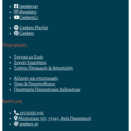
/geekersgr
@geekers
GeekersGr
Geekers Playlist
Geekers
Πληροφορίες
Σχετικά με Εμάς
Συχνές Ερωτήσεις
Τρόποι Πληρωμής & Αποστολής
Αλλαγές και επιστροφές
Όροι & Προϋποθέσεις
Προστασία Προσωπικών Δεδομένων
Βρείτε μας
210 6000 456
Μεσογείων 507, 15343, Αγία Παρασκευή
geekers.gr