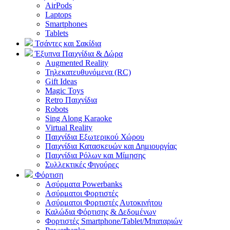
AirPods
Laptops
Smartphones
Tablets
Τσάντες και Σακίδια
Έξυπνα Παιχνίδια & Δώρα
Augmented Reality
Τηλεκατευθυνόμενα (RC)
Gift Ideas
Magic Toys
Retro Παιχνίδια
Robots
Sing Along Karaoke
Virtual Reality
Παιχνίδια Εξωτερικού Χώρου
Παιχνίδια Κατασκευών και Δημιουργίας
Παιχνίδια Ρόλων και Μίμησης
Συλλεκτικές Φιγούρες
Φόρτιση
Ασύρματα Powerbanks
Aσύρματοι Φορτιστές
Ασύρματοι Φορτιστές Αυτοκινήτου
Καλώδια Φόρτισης & Δεδομένων
Φορτιστές Smartphone/Tablet/Μπαταριών