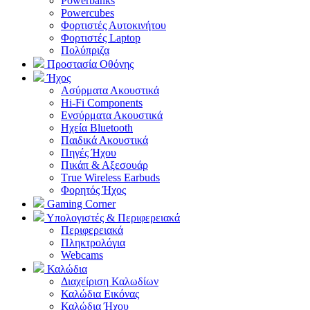
Powerbanks
Powercubes
Φορτιστές Αυτοκινήτου
Φορτιστές Laptop
Πολύπριζα
Προστασία Οθόνης
Ήχος
Ασύρματα Ακουστικά
Hi-Fi Components
Ενσύρματα Ακουστικά
Ηχεία Bluetooth
Παιδικά Ακουστικά
Πηγές Ήχου
Πικάπ & Αξεσουάρ
Τrue Wireless Earbuds
Φορητός Ήχος
Gaming Corner
Υπολογιστές & Περιφερειακά
Περιφερειακά
Πληκτρολόγια
Webcams
Καλώδια
Διαχείριση Καλωδίων
Καλώδια Εικόνας
Καλώδια Ήχου