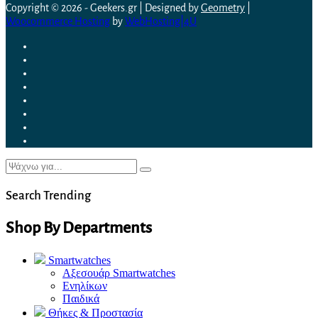
Copyright © 2026 - Geekers.gr | Designed by
Geometry
|
Woocommerce Hosting
by
WebHosting|4U
Search Trending
Shop By Departments
Smartwatches
Αξεσουάρ Smartwatches
Ενηλίκων
Παιδικά
Θήκες & Προστασία