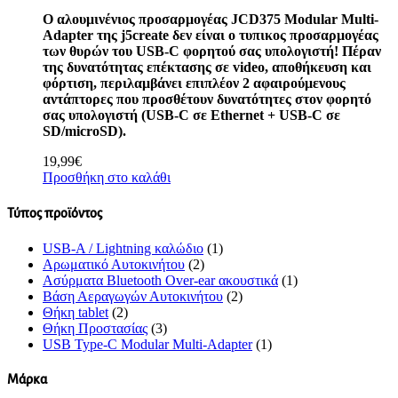
Ο αλουμινένιος προσαρμογέας JCD375 Modular Multi-
Adapter της j5create δεν είναι ο τυπικος προσαρμογέας
των θυρών του USB-C φορητού σας υπολογιστή! Πέραν
της δυνατότητας επέκτασης σε video, αποθήκευση και
φόρτιση, περιλαμβάνει επιπλέον 2 αφαιρούμενους
αντάπτορες που προσθέτουν δυνατότητες στον φορητό
σας υπολογιστή (USB-C σε Ethernet + USB-C σε
SD/microSD).
19,99
€
Προσθήκη στο καλάθι
Τύπος προϊόντος
USB-A / Lightning καλώδιο
(1)
Αρωματικό Αυτοκινήτου
(2)
Ασύρματα Bluetooth Over-ear ακουστικά
(1)
Βάση Αεραγωγών Αυτοκινήτου
(2)
Θήκη tablet
(2)
Θήκη Προστασίας
(3)
USB Type-C Modular Multi-Adapter
(1)
Μάρκα