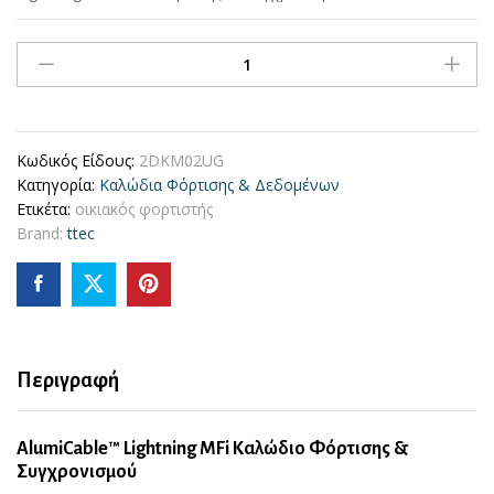
ttec
AlumiCable
Lightning
MFi
Καλώδιο
Κωδικός Είδους:
2DKM02UG
Φόρτισης
Κατηγορία:
Καλώδια Φόρτισης & Δεδομένων
&
Ετικέτα:
οικιακός φορτιστής
Συγχρονισμού
Brand:
ttec
(Space
Grey)
(2DKM02UG)
quantity
Περιγραφή
AlumiCable™ Lightning MFi Καλώδιο Φόρτισης &
Συγχρονισμού