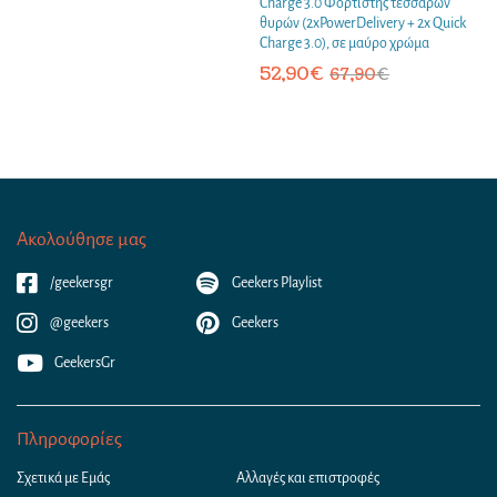
Charge 3.0 Φορτιστής τεσσάρων
θυρών (2xPowerDelivery + 2x Quick
Charge 3.0), σε μαύρο χρώμα
52,90
€
67,90
€
Ακολούθησε μας
/geekersgr
Geekers Playlist
@geekers
Geekers
GeekersGr
Πληροφορίες
Σχετικά με Εμάς
Αλλαγές και επιστροφές