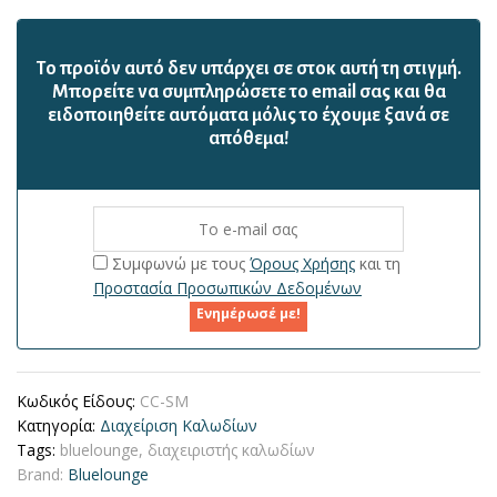
Το προϊόν αυτό δεν υπάρχει σε στοκ αυτή τη στιγμή.
Mπορείτε να συμπληρώσετε το email σας και θα
ειδοποιηθείτε αυτόματα μόλις το έχουμε ξανά σε
απόθεμα!
Συμφωνώ με τους
Όρους Χρήσης
και τη
Προστασία Προσωπικών Δεδομένων
Ενημέρωσέ με!
Κωδικός Είδους:
CC-SM
Κατηγορία:
Διαχείριση Καλωδίων
Tags:
bluelounge
,
διαχειριστής καλωδίων
Brand:
Bluelounge