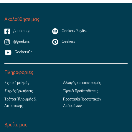
Ακολούθησε μας
/geekersgr
Geekers Playlist
@geekers
Geekers
GeekersGr
Πληροφορίες
Σχετικά με Εμάς
Αλλαγές και επιστροφές
Συχνές Ερωτήσεις
Όροι & Προϋποθέσεις
Τρόποι Πληρωμής &
Προστασία Προσωπικών
Αποστολής
Δεδομένων
Βρείτε μας