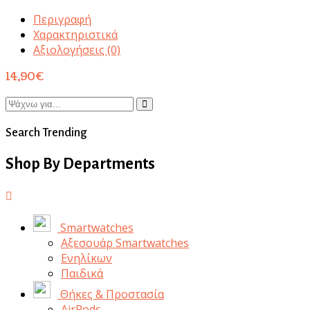
Περιγραφή
Χαρακτηριστικά
Αξιολογήσεις (0)
14,90
€
Search Trending
Shop By Departments
Smartwatches
Αξεσουάρ Smartwatches
Ενηλίκων
Παιδικά
Θήκες & Προστασία
AirPods