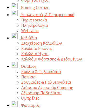
Φορητός Ήχος
Gaming Corner
Υπολογιστές & Περιφερειακά
Περιφερειακά
Πληκτρολόγια
Webcams
Καλώδια
Διαχείριση Καλωδίων
Καλώδια Εικόνας
Καλώδια Ήχου
Καλώδια Φόρτισης & Δεδομένων
Outdoor
Κυάλια & Τηλεσκόπια
Πατίνια
Σουγιάδες & Πολυεργαλεία
Διάφορα Αξεσουάρ Camping
Αξεσουάρ Ποδηλάτου
Ομπρέλες
Φωτισμός