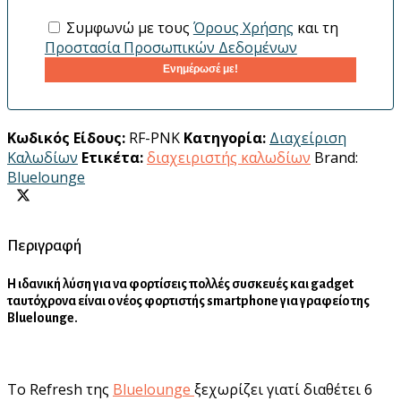
Συμφωνώ με τους
Όρους Χρήσης
και τη
Προστασία Προσωπικών Δεδομένων
Ενημέρωσέ με!
Κωδικός Είδους:
RF-PNK
Κατηγορία:
Διαχείριση
Καλωδίων
Ετικέτα:
διαχειριστής καλωδίων
Brand:
Bluelounge
Περιγραφή
Η ιδανική λύση για να φορτίσεις πολλές συσκευές και gadget
ταυτόχρονα είναι ο νέος φορτιστής smartphone για γραφείο της
Bluelounge.
Το Refresh της
Bluelounge
ξεχωρίζει γιατί διαθέτει 6