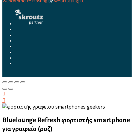
Woocommerce Hosting
by
WebHosting|4U
Bluelounge Refresh φορτιστής smartphone
για γραφείο (ροζ)