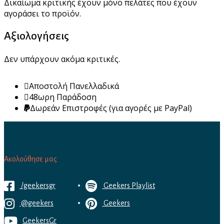
Δικαίωμα κριτικής έχουν μόνο πελάτες που έχουν
αγοράσει το προϊόν.
Αξιολογήσεις
Δεν υπάρχουν ακόμα κριτικές.
Αποστολή Πανελλαδικά
48ωρη Παράδοση
Δωρεάν Eπιστροφές (για αγορές με PayPal)
Ακολούθησε μας
/geekersgr
Geekers Playlist
@geekers
Geekers
GeekersGr