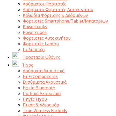
Aσύρματοι Φορτιστές
Ασύρματοι Φορτιστές Αυτοκινήτου
Καλώδια Φόρτισης & Δεδομένων
Φορτιστές Smartphone/Tablet/Μπαταριών
Powerbanks
Powercubes
Φορτιστές Αυτοκινήτου
Φορτιστές Laptop
Πολύπριζα
Προστασία Οθόνης
Ήχος
Ασύρματα Ακουστικά
Hi-Fi Components
Ενσύρματα Ακουστικά
Ηχεία Bluetooth
Παιδικά Ακουστικά
Πηγές Ήχου
Πικάπ & Αξεσουάρ
Τrue Wireless Earbuds