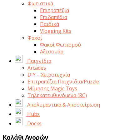
Φωτιστικά
Επιτραπέζια
Επιδαπέδια
Παιδικά
Vlogging Kits
Φακοί
Φακοί Φωτισμού
Αξεσουάρ
Παιχνίδια
Arcades
DIY – Χειροτεχνία
Επιτραπέζια Παιχνίδια/Puzzle
Μίμησης Magic Toys
Τηλεκατευθυνόμενα (RC)
Απολυμαντικά & Αποστείρωση
Hubs
Docks
Καλάθι Αγορών