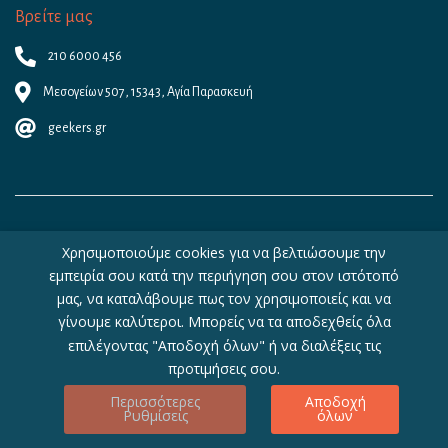
Βρείτε μας
210 6000 456
Μεσογείων 507, 15343, Αγία Παρασκευή
geekers.gr
Χρησιμοποιούμε cookies για να βελτιώσουμε την
εμπειρία σου κατά την περιήγηση σου στον ιστότοπό
μας, να καταλάβουμε πως τον χρησιμοποιείς και να
γίνουμε καλύτεροι. Μπορείς να τα αποδεχθείς όλα
Copyright © 2026 - Geekers.gr | Designed by
Geometry
|
Woocommerce
επιλέγοντας "Αποδοχή όλων" ή να διαλέξεις τις
Hosting
by
WebHosting|4U
προτιμήσεις σου.
Περισσότερες
Αποδοχή
0
Ρυθμίσεις
όλων
Αρχική
Προϊόντα
Αναζήτηση
Καλάθι