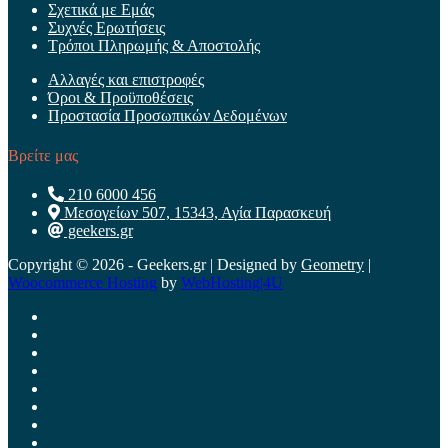
Σχετικά με Εμάς
Συχνές Ερωτήσεις
Τρόποι Πληρωμής & Αποστολής
Αλλαγές και επιστροφές
Όροι & Προϋποθέσεις
Προστασία Προσωπικών Δεδομένων
Βρείτε μας
210 6000 456
Μεσογείων 507, 15343, Αγία Παρασκευή
geekers.gr
Copyright © 2026 - Geekers.gr | Designed by
Geometry
|
Woocommerce Hosting
by
WebHosting|4U