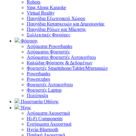
Robots
Sing Along Karaoke
Virtual Reality
Παιχνίδια Εξωτερικού Χώρου
Παιχνίδια Κατασκευών και Δημιουργίας
Παιχνίδια Ρόλων και Μίμησης
Συλλεκτικές Φιγούρες
Φόρτιση
Ασύρματα Powerbanks
Aσύρματοι Φορτιστές
Ασύρματοι Φορτιστές Αυτοκινήτου
Καλώδια Φόρτισης & Δεδομένων
Φορτιστές Smartphone/Tablet/Μπαταριών
Powerbanks
Powercubes
Φορτιστές Αυτοκινήτου
Φορτιστές Laptop
Πολύπριζα
Προστασία Οθόνης
Ήχος
Ασύρματα Ακουστικά
Hi-Fi Components
Ενσύρματα Ακουστικά
Ηχεία Bluetooth
Παιδικά Ακουστικά