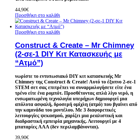
44,90
€
Προσθήκη στο καλάθι
Προσθήκη στο καλάθι
Construct & Create – Mr Chimney
(2-σε-1 DIY Κιτ Κατασκευής με
“Ατμό”)
νωρίστε το εντυπωσιακό DIY κιτ κατασκευής Mr
Chimney της Construct & Create!
Αυτό το έξυπνο 2-σε-1
STEM σετ σας επιτρέπει να συναρμολογήσετε είτε ένα
τρένο είτε ένα ρομπότ.
Προσθέτοντας απλά λίγο νερό,
η
ενσωματωμένη τεχνολογία υπερήχων δημιουργεί μια
απόλυτα ασφαλή,
δροσερή ομίχλη (ατμό) που βγαίνει από
την καμινάδα του μοντέλου.
Με 3 διαφορετικές
λειτουργίες ψεκασμού,
χαρίζει μια ρεαλιστική και
διαδραστική εμπειρία μηχανικής. Λειτουργεί με 4
μπαταρίες ΑΑΑ (δεν περιλαμβάνονται).
39,90
€