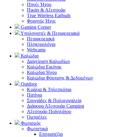
Πηγές Ήχου
Πικάπ & Αξεσουάρ
Τrue Wireless Earbuds
Φορητός Ήχος
Gaming Corner
Υπολογιστές & Περιφερειακά
Περιφερειακά
Πληκτρολόγια
Webcams
Καλώδια
Διαχείριση Καλωδίων
Καλώδια Εικόνας
Καλώδια Ήχου
Καλώδια Φόρτισης & Δεδομένων
Outdoor
Κυάλια & Τηλεσκόπια
Πατίνια
Σουγιάδες & Πολυεργαλεία
Διάφορα Αξεσουάρ Camping
Αξεσουάρ Ποδηλάτου
Ομπρέλες
Φωτισμός
Φωτιστικά
Επιτραπέζια