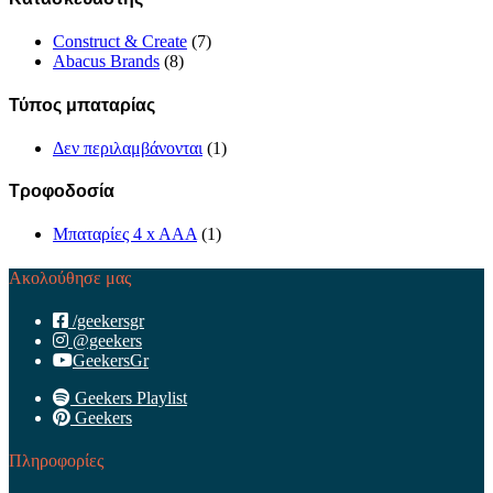
Construct & Create
(7)
Abacus Brands
(8)
Τύπος μπαταρίας
Δεν περιλαμβάνονται
(1)
Τροφοδοσία
Μπαταρίες 4 x AAA
(1)
Ακολούθησε μας
/geekersgr
@geekers
GeekersGr
Geekers Playlist
Geekers
Πληροφορίες