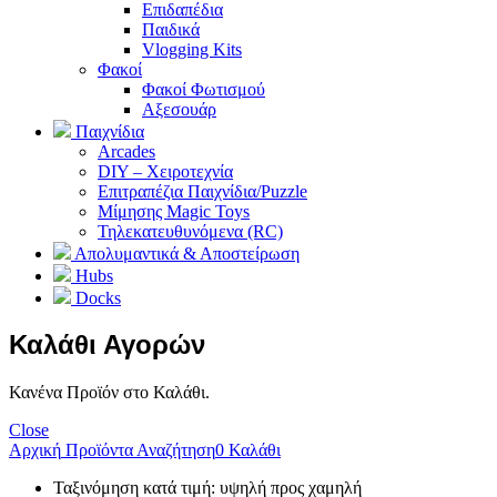
Επιδαπέδια
Παιδικά
Vlogging Kits
Φακοί
Φακοί Φωτισμού
Αξεσουάρ
Παιχνίδια
Arcades
DIY – Χειροτεχνία
Επιτραπέζια Παιχνίδια/Puzzle
Μίμησης Magic Toys
Τηλεκατευθυνόμενα (RC)
Απολυμαντικά & Αποστείρωση
Hubs
Docks
Καλάθι Αγορών
Κανένα Προϊόν στο Καλάθι.
Close
Αρχική
Προϊόντα
Αναζήτηση
0
Καλάθι
Ταξινόμηση κατά τιμή: υψηλή προς χαμηλή