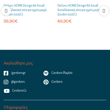
Defunc HOME Design Kit Small
Defunc HOME Design Kit Small
Ανταλλακτική σίτα για ηχείο μικρή
Ανταλλακτική σίτα για ηχείο μεγάλη
(Linden 5635C)
(Linden 5635C)
39,90
€
49,90
€
Ακολούθησε μας
/geekersgr
Geekers Playlist
@geekers
Geekers
GeekersGr
Πληροφορίες