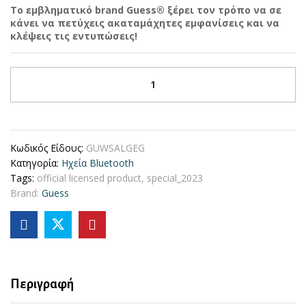
Το εμβληματικό brand Guess® ξέρει τον τρόπο να σε
κάνει να πετύχεις ακαταμάχητες εμφανίσεις και να
κλέψεις τις εντυπώσεις!
Guess
Mini
Φορητό
Αλουμινένιο
Ηχείο
Κωδικός Είδους:
GUWSALGEG
Bluetooth
Κατηγορία:
Ηχεία Bluetooth
3W
Tags:
official licensed product
,
special_2023
με
Brand:
Guess
4
ώρες
αυτονομία
(ασημί)
quantity
Περιγραφή