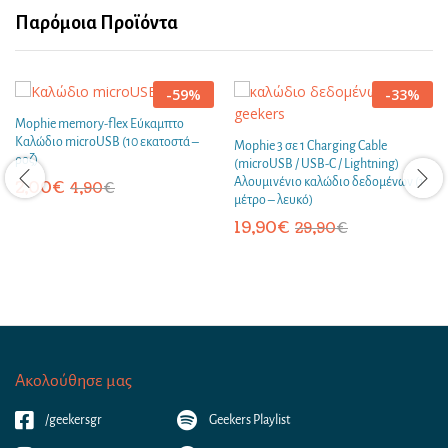
Παρόμοια Προϊόντα
-
59
%
-
33
%
Mophie memory-flex Εύκαμπτο
Καλώδιο microUSB (10 εκατοστά –
Mophie 3 σε 1 Charging Cable
ροζ)
(microUSB / USB-C / Lightning)
Αλουμινένιο καλώδιο δεδομένων (1
2,00
€
4,90
€
μέτρο – λευκό)
19,90
€
29,90
€
Ακολούθησε μας
/geekersgr
Geekers Playlist