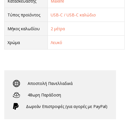
Κατασκευαστής
Maxlife
Τύπος προϊόντος
USB-C / USB-C καλώδιο
Μήκος καλωδίου
2 μέτρα
Χρώμα
Λευκό
Αποστολή Πανελλαδικά
48ωρη Παράδοση
Δωρεάν Eπιστροφές (για αγορές με PayPal)