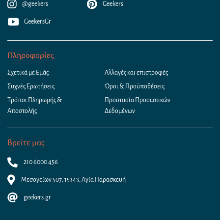
@geekers
Geekers
GeekersGr
Πληροφορίες
Σχετικά με Εμάς
Αλλαγές και επιστροφές
Συχνές Ερωτήσεις
Όροι & Προϋποθέσεις
Τρόποι Πληρωμής &
Προστασία Προσωπικών
Αποστολής
Δεδομένων
Βρείτε μας
210 6000 456
Μεσογείων 507, 15343, Αγία Παρασκευή
geekers.gr