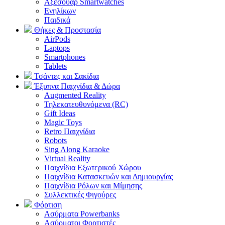
Αξεσουάρ Smartwatches
Ενηλίκων
Παιδικά
Θήκες & Προστασία
AirPods
Laptops
Smartphones
Tablets
Τσάντες και Σακίδια
Έξυπνα Παιχνίδια & Δώρα
Augmented Reality
Τηλεκατευθυνόμενα (RC)
Gift Ideas
Magic Toys
Retro Παιχνίδια
Robots
Sing Along Karaoke
Virtual Reality
Παιχνίδια Εξωτερικού Χώρου
Παιχνίδια Κατασκευών και Δημιουργίας
Παιχνίδια Ρόλων και Μίμησης
Συλλεκτικές Φιγούρες
Φόρτιση
Ασύρματα Powerbanks
Aσύρματοι Φορτιστές