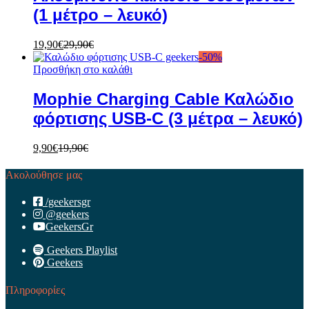
(1 μέτρο – λευκό)
19,90
€
29,90
€
-
50
%
Προσθήκη στο καλάθι
Mophie Charging Cable Καλώδιο
φόρτισης USB-C (3 μέτρα – λευκό)
9,90
€
19,90
€
Ακολούθησε μας
/geekersgr
@geekers
GeekersGr
Geekers Playlist
Geekers
Πληροφορίες