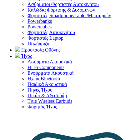
Ασύρματοι Φορτιστές Αυτοκινήτου
Καλώδια Φόρτισης & Δεδομένων
Φορτιστές Smartphone/Tablet/Μπαταριών
Powerbanks
Powercubes
Φορτιστές Αυτοκινήτου
Φορτιστές Laptop
Πολύπριζα
Προστασία Οθόνης
Ήχος
Ασύρματα Ακουστικά
Hi-Fi Components
Ενσύρματα Ακουστικά
Ηχεία Bluetooth
Παιδικά Ακουστικά
Πηγές Ήχου
Πικάπ & Αξεσουάρ
Τrue Wireless Earbuds
Φορητός Ήχος