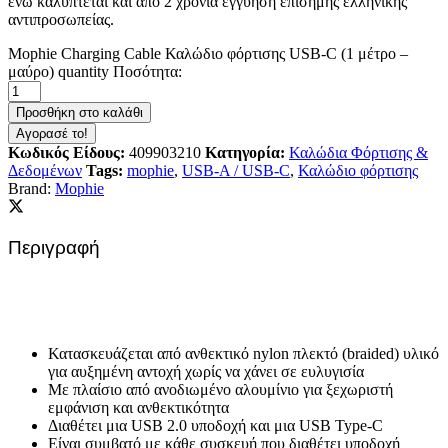
ενώ καλύπτεται και από 2 χρόνια εγγύηση επίσημης ελληνικής
αντιπροσωπείας.
Mophie Charging Cable Καλώδιο φόρτισης USB-C (1 μέτρο –
μαύρο) quantity
Ποσότητα:
Προσθήκη στο καλάθι
Αγορασέ το!
Κωδικός Είδους:
409903210
Κατηγορία:
Καλώδια Φόρτισης &
Δεδομένων
Tags:
mophie
,
USB-A / USB-C
,
Καλώδιο φόρτισης
Brand:
Mophie
Περιγραφή
Κατασκευάζεται από ανθεκτικό nylon πλεκτό (braided) υλικό
για αυξημένη αντοχή χωρίς να χάνει σε ευλυγισία
Με πλαίσιο από ανοδιωμένο αλουμίνιο για ξεχωριστή
εμφάνιση και ανθεκτικότητα
Διαθέτει μια USB 2.0 υποδοχή και μια USB Type-C
Είναι συμβατό με κάθε συσκευή που διαθέτει υποδοχή