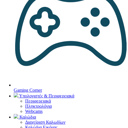
Gaming Corner
Υπολογιστές & Περιφερειακά
Περιφερειακά
Πληκτρολόγια
Webcams
Καλώδια
Διαχείριση Καλωδίων
Καλώδια Εικόνας