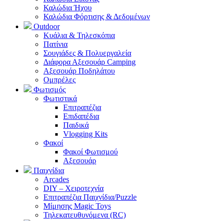
Καλώδια Ήχου
Καλώδια Φόρτισης & Δεδομένων
Outdoor
Κυάλια & Τηλεσκόπια
Πατίνια
Σουγιάδες & Πολυεργαλεία
Διάφορα Αξεσουάρ Camping
Αξεσουάρ Ποδηλάτου
Ομπρέλες
Φωτισμός
Φωτιστικά
Επιτραπέζια
Επιδαπέδια
Παιδικά
Vlogging Kits
Φακοί
Φακοί Φωτισμού
Αξεσουάρ
Παιχνίδια
Arcades
DIY – Χειροτεχνία
Επιτραπέζια Παιχνίδια/Puzzle
Μίμησης Magic Toys
Τηλεκατευθυνόμενα (RC)