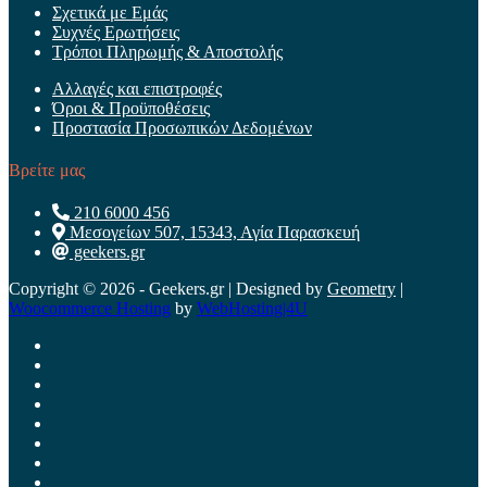
Σχετικά με Εμάς
Συχνές Ερωτήσεις
Τρόποι Πληρωμής & Αποστολής
Αλλαγές και επιστροφές
Όροι & Προϋποθέσεις
Προστασία Προσωπικών Δεδομένων
Βρείτε μας
210 6000 456
Μεσογείων 507, 15343, Αγία Παρασκευή
geekers.gr
Copyright © 2026 - Geekers.gr | Designed by
Geometry
|
Woocommerce Hosting
by
WebHosting|4U