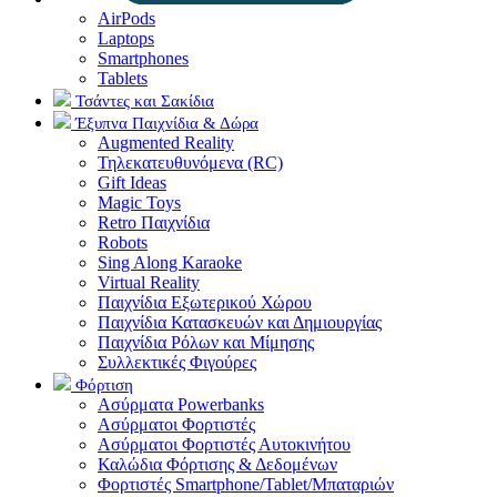
AirPods
Laptops
Smartphones
Tablets
Τσάντες και Σακίδια
Έξυπνα Παιχνίδια & Δώρα
Augmented Reality
Τηλεκατευθυνόμενα (RC)
Gift Ideas
Magic Toys
Retro Παιχνίδια
Robots
Sing Along Karaoke
Virtual Reality
Παιχνίδια Εξωτερικού Χώρου
Παιχνίδια Κατασκευών και Δημιουργίας
Παιχνίδια Ρόλων και Μίμησης
Συλλεκτικές Φιγούρες
Φόρτιση
Ασύρματα Powerbanks
Aσύρματοι Φορτιστές
Ασύρματοι Φορτιστές Αυτοκινήτου
Καλώδια Φόρτισης & Δεδομένων
Φορτιστές Smartphone/Tablet/Μπαταριών