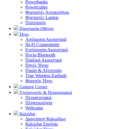
Powerbanks
Powercubes
Φορτιστές Αυτοκινήτου
Φορτιστές Laptop
Πολύπριζα
Προστασία Οθόνης
Ήχος
Ασύρματα Ακουστικά
Hi-Fi Components
Ενσύρματα Ακουστικά
Ηχεία Bluetooth
Παιδικά Ακουστικά
Πηγές Ήχου
Πικάπ & Αξεσουάρ
Τrue Wireless Earbuds
Φορητός Ήχος
Gaming Corner
Υπολογιστές & Περιφερειακά
Περιφερειακά
Πληκτρολόγια
Webcams
Καλώδια
Διαχείριση Καλωδίων
Καλώδια Εικόνας