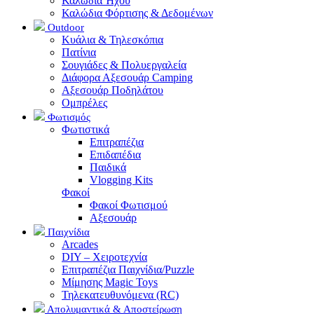
Καλώδια Ήχου
Καλώδια Φόρτισης & Δεδομένων
Outdoor
Κυάλια & Τηλεσκόπια
Πατίνια
Σουγιάδες & Πολυεργαλεία
Διάφορα Αξεσουάρ Camping
Αξεσουάρ Ποδηλάτου
Ομπρέλες
Φωτισμός
Φωτιστικά
Επιτραπέζια
Επιδαπέδια
Παιδικά
Vlogging Kits
Φακοί
Φακοί Φωτισμού
Αξεσουάρ
Παιχνίδια
Arcades
DIY – Χειροτεχνία
Επιτραπέζια Παιχνίδια/Puzzle
Μίμησης Magic Toys
Τηλεκατευθυνόμενα (RC)
Απολυμαντικά & Αποστείρωση