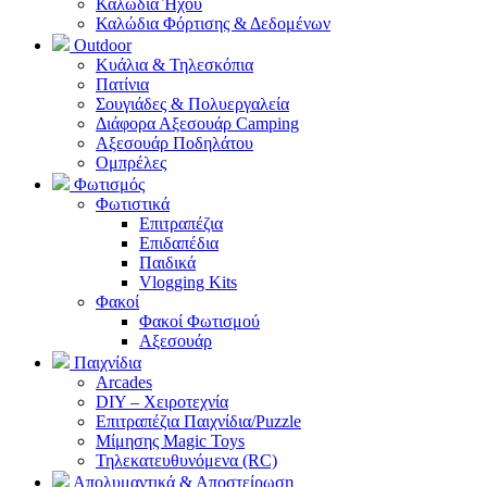
Καλώδια Ήχου
Καλώδια Φόρτισης & Δεδομένων
Outdoor
Κυάλια & Τηλεσκόπια
Πατίνια
Σουγιάδες & Πολυεργαλεία
Διάφορα Αξεσουάρ Camping
Αξεσουάρ Ποδηλάτου
Ομπρέλες
Φωτισμός
Φωτιστικά
Επιτραπέζια
Επιδαπέδια
Παιδικά
Vlogging Kits
Φακοί
Φακοί Φωτισμού
Αξεσουάρ
Παιχνίδια
Arcades
DIY – Χειροτεχνία
Επιτραπέζια Παιχνίδια/Puzzle
Μίμησης Magic Toys
Τηλεκατευθυνόμενα (RC)
Απολυμαντικά & Αποστείρωση