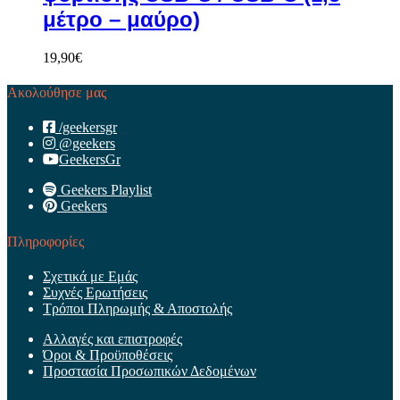
μέτρο – μαύρο)
19,90
€
Ακολούθησε μας
/geekersgr
@geekers
GeekersGr
Geekers Playlist
Geekers
Πληροφορίες
Σχετικά με Εμάς
Συχνές Ερωτήσεις
Τρόποι Πληρωμής & Αποστολής
Αλλαγές και επιστροφές
Όροι & Προϋποθέσεις
Προστασία Προσωπικών Δεδομένων