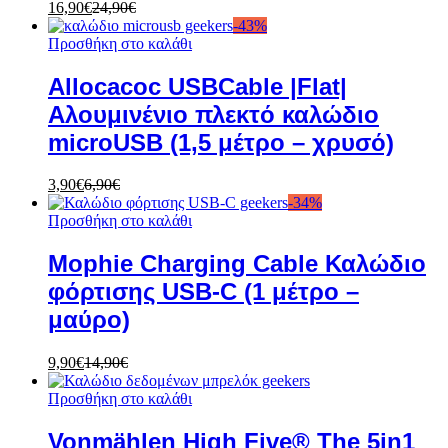
16,90
€
24,90
€
-
43
%
Προσθήκη στο καλάθι
Allocacoc USBCable |Flat|
Αλουμινένιο πλεκτό καλώδιο
microUSB (1,5 μέτρο – χρυσό)
3,90
€
6,90
€
-
34
%
Προσθήκη στο καλάθι
Mophie Charging Cable Καλώδιο
φόρτισης USB-C (1 μέτρο –
μαύρο)
9,90
€
14,90
€
Προσθήκη στο καλάθι
Vonmählen High Five® The 5in1