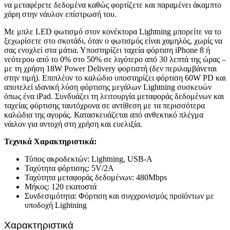
να μεταφέρετε δεδομένα καθώς φορτίζετε και παραμένει άκαμπτο
χάρη στην νάυλον επίστρωσή του.
Με μπλε LED φωτισμό στον κονέκτορα Lightning μπορείτε να το
ξεχωρίσετε στο σκοτάδι, όταν ο φωτισμός είναι χαμηλός, χωρίς να
σας ενοχλεί στα μάτια. Υποστηρίζει ταχεία φόρτιση iPhone 8 ή
νεότερου από το 0% στο 50% σε λιγότερο από 30 λεπτά της ώρας –
με τη χρήση 18W Power Delivery φορτιστή (δεν περιλαμβάνεται
στην τιμή). Επιπλέον το καλώδιο υποστηρίζει φόρτιση 60W PD και
αποτελεί ιδανική λύση φόρτισης μεγάλων Lightning συσκευών
όπως ένα iPad. Συνδυάζει τη λειτουργία μεταφοράς δεδομένων και
ταχείας φόρτισης ταυτόχρονα σε αντίθεση με τα περισσότερα
καλώδια της αγοράς. Κατασκευάζεται από ανθεκτικό πλέγμα
νάιλον για αντοχή στη χρήση και ευελιξία.
Τεχνικά Χαρακτηριστικά:
Τύπος ακροδεκτών: Lightning, USB-A
Ταχύτητα φόρτισης: 5V/2A
Ταχύτητα μεταφοράς δεδομένων: 480Mbps
Μήκος: 120 εκατοστά
Συνδεσιμότητα: Φόρτιση και συγχρονισμός προϊόντων με
υποδοχή Lightning
Χαρακτηριστικά