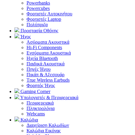
Powerbanks
Powercubes
Φορτιστές Αυτοκινήτου
Φορτιστές Laptop
Πολύπριζα
Προστασία Οθόνης
Ήχος
Ασύρματα Ακουστικά
Hi-Fi Components
Ενσύρματα Ακουστικά
Ηχεία Bluetooth
Παιδικά Ακουστικά
Πηγές Ήχου
Πικάπ & Αξεσουάρ
Τrue Wireless Earbuds
Φορητός Ήχος
Gaming Corner
Υπολογιστές & Περιφερειακά
Περιφερειακά
Πληκτρολόγια
Webcams
Καλώδια
Διαχείριση Καλωδίων
Καλώδια Εικόνας