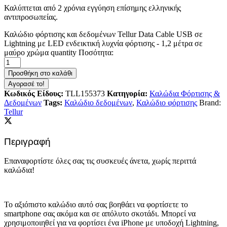
Καλύπτεται από 2 χρόνια εγγύηση επίσημης ελληνικής
αντιπροσωπείας.
Καλώδιο φόρτισης και δεδομένων Tellur Data Cable USB σε
Lightning με LED ενδεικτική λυχνία φόρτισης - 1,2 μέτρα σε
μαύρο χρώμα quantity
Ποσότητα:
Προσθήκη στο καλάθι
Αγορασέ το!
Κωδικός Είδους:
TLL155373
Κατηγορία:
Καλώδια Φόρτισης &
Δεδομένων
Tags:
Καλώδιο δεδομένων
,
Καλώδιο φόρτισης
Brand:
Tellur
Περιγραφή
Επαναφορτίστε όλες σας τις συσκευές άνετα, χωρίς περιττά
καλώδια!
Το αξιόπιστο καλώδιο αυτό σας βοηθάει να φορτίσετε το
smartphone σας ακόμα και σε απόλυτο σκοτάδι. Μπορεί να
χρησιμοποιηθεί για να φορτίσει ένα iPhone με υποδοχή Lightning,