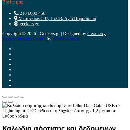
Βρείτε μας
210 6000 456
Μεσογείων 507, 15343, Αγία Παρασκευή
geekers.gr
Copyright © 2026 - Geekers.gr | Designed by
Geometry
|
Woocommerce Hosting
by
WebHosting|4U
Καλώδιο φόρτισης και δεδομένων