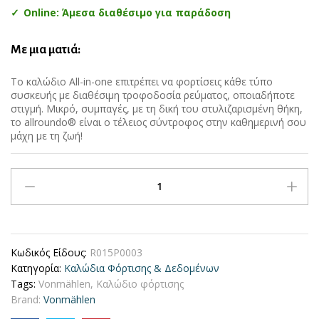
Online: Άμεσα διαθέσιμο για παράδοση
Με μια ματιά:
Το καλώδιο All-in-one επιτρέπει να φορτίσεις κάθε τύπο
συσκευής με διαθέσιμη τροφοδοσία ρεύματος, οποιαδήποτε
στιγμή. Μικρό, συμπαγές, με τη δική του στυλιζαρισμένη θήκη,
το allroundo® είναι ο τέλειος σύντροφος στην καθημερινή σου
μάχη με τη ζωή!
Vonmählen
Allroundo
C
–
6
Κωδικός Είδους:
R015P0003
σε
Κατηγορία:
Καλώδια Φόρτισης & Δεδομένων
1
Tags:
Vonmählen
,
Καλώδιο φόρτισης
Charging
Brand:
Vonmählen
Cable
(USB-