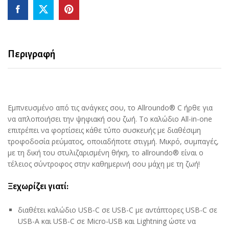
A/USB-
C
σε
USB-
C
Περιγραφή
/
microUSB
/
Lightning)
Εμπνευσμένο από τις ανάγκες σου, το Allroundo® C ήρθε για
Καλώδιο
να απλοποιήσει την ψηφιακή σου ζωή. Το καλώδιο All-in-one
δεδομένων
επιτρέπει να φορτίσεις κάθε τύπο συσκευής με διαθέσιμη
(75
τροφοδοσία ρεύματος, οποιαδήποτε στιγμή. Μικρό, συμπαγές,
cm
με τη δική του στυλιζαρισμένη θήκη, το allroundo® είναι ο
–
τέλειος σύντροφος στην καθημερινή σου μάχη με τη ζωή!
κόκκινο)
quantity
Ξεχωρίζει γιατί:
διαθέτει καλώδιο USB-C σε USB-C με αντάπτορες USB-C σε
USB-A και USB-C σε Micro-USB και Lightning ώστε να