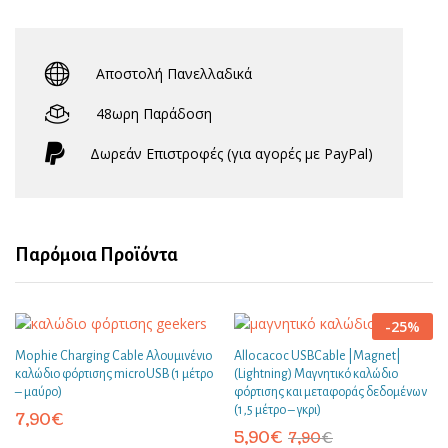
Αποστολή Πανελλαδικά
48ωρη Παράδοση
Δωρεάν Eπιστροφές (για αγορές με PayPal)
Παρόμοια Προϊόντα
-
25
%
Mophie Charging Cable Αλουμινένιο
Allocacoc USBCable |Magnet|
καλώδιο φόρτισης microUSB (1 μέτρο
(Lightning) Μαγνητικό καλώδιο
– μαύρο)
φόρτισης και μεταφοράς δεδομένων
(1,5 μέτρο – γκρι)
7,90
€
5,90
€
7,90
€