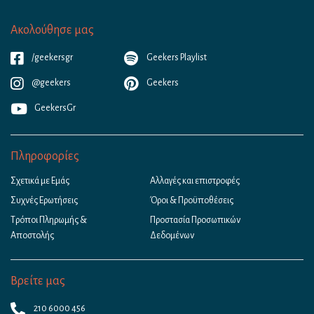
Ακολούθησε μας
/geekersgr
Geekers Playlist
@geekers
Geekers
GeekersGr
Πληροφορίες
Σχετικά με Εμάς
Αλλαγές και επιστροφές
Συχνές Ερωτήσεις
Όροι & Προϋποθέσεις
Τρόποι Πληρωμής &
Προστασία Προσωπικών
Αποστολής
Δεδομένων
Βρείτε μας
210 6000 456