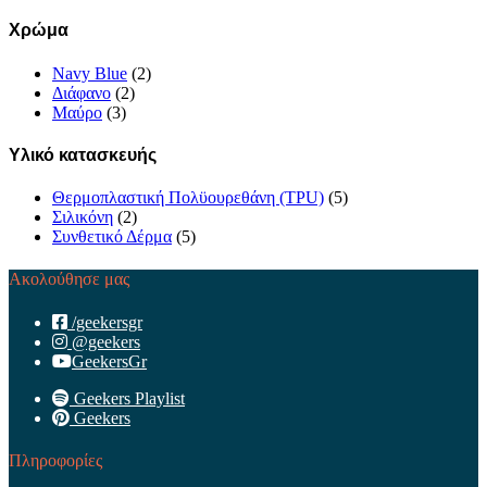
Χρώμα
Navy Blue
(2)
Διάφανο
(2)
Μαύρο
(3)
Υλικό κατασκευής
Θερμοπλαστική Πολϋουρεθάνη (TPU)
(5)
Σιλικόνη
(2)
Συνθετικό Δέρμα
(5)
Ακολούθησε μας
/geekersgr
@geekers
GeekersGr
Geekers Playlist
Geekers
Πληροφορίες