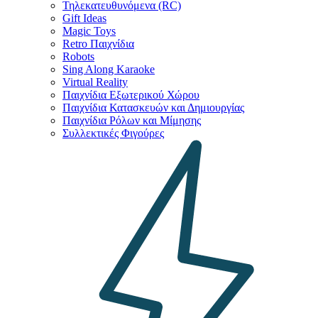
Τηλεκατευθυνόμενα (RC)
Gift Ideas
Magic Toys
Retro Παιχνίδια
Robots
Sing Along Karaoke
Virtual Reality
Παιχνίδια Εξωτερικού Χώρου
Παιχνίδια Κατασκευών και Δημιουργίας
Παιχνίδια Ρόλων και Μίμησης
Συλλεκτικές Φιγούρες