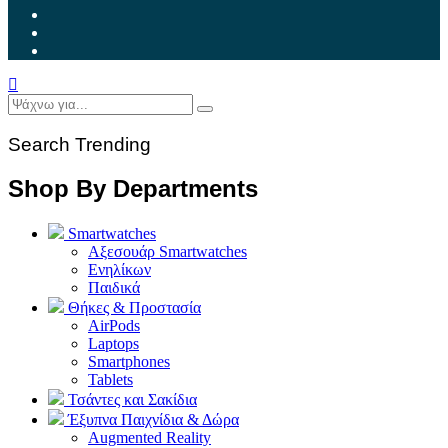
Search Trending
Shop By Departments
Smartwatches
Αξεσουάρ Smartwatches
Ενηλίκων
Παιδικά
Θήκες & Προστασία
AirPods
Laptops
Smartphones
Tablets
Τσάντες και Σακίδια
Έξυπνα Παιχνίδια & Δώρα
Augmented Reality