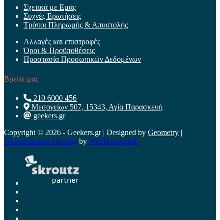
Σχετικά με Εμάς
Συχνές Ερωτήσεις
Τρόποι Πληρωμής & Αποστολής
Αλλαγές και επιστροφές
Όροι & Προϋποθέσεις
Προστασία Προσωπικών Δεδομένων
Βρείτε μας
210 6000 456
Μεσογείων 507, 15343, Αγία Παρασκευή
geekers.gr
Copyright © 2026 - Geekers.gr | Designed by
Geometry
|
Woocommerce Hosting
by
WebHosting|4U