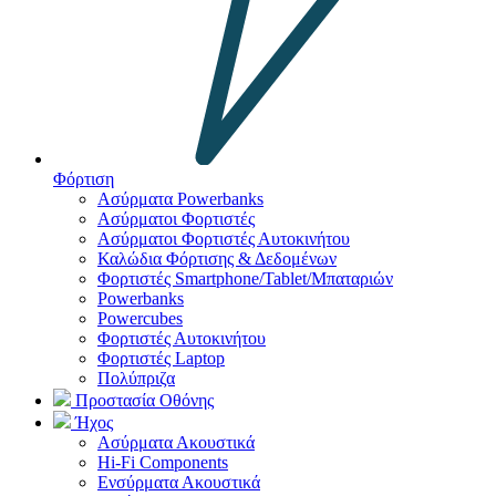
Φόρτιση
Ασύρματα Powerbanks
Aσύρματοι Φορτιστές
Ασύρματοι Φορτιστές Αυτοκινήτου
Καλώδια Φόρτισης & Δεδομένων
Φορτιστές Smartphone/Tablet/Μπαταριών
Powerbanks
Powercubes
Φορτιστές Αυτοκινήτου
Φορτιστές Laptop
Πολύπριζα
Προστασία Οθόνης
Ήχος
Ασύρματα Ακουστικά
Hi-Fi Components
Ενσύρματα Ακουστικά