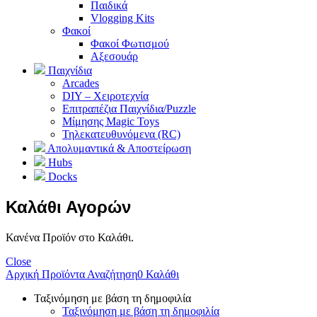
Παιδικά
Vlogging Kits
Φακοί
Φακοί Φωτισμού
Αξεσουάρ
Παιχνίδια
Arcades
DIY – Χειροτεχνία
Επιτραπέζια Παιχνίδια/Puzzle
Μίμησης Magic Toys
Τηλεκατευθυνόμενα (RC)
Απολυμαντικά & Αποστείρωση
Hubs
Docks
Καλάθι Αγορών
Κανένα Προϊόν στο Καλάθι.
Close
Αρχική
Προϊόντα
Αναζήτηση
0
Καλάθι
Ταξινόμηση με βάση τη δημοφιλία
Ταξινόμηση με βάση τη δημοφιλία