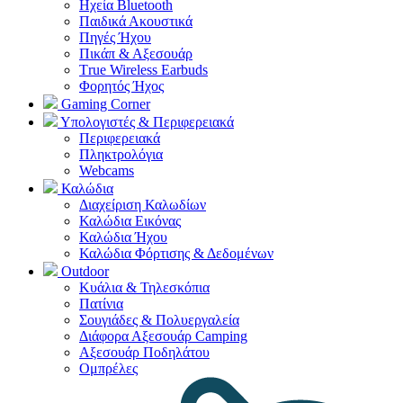
Ηχεία Bluetooth
Παιδικά Ακουστικά
Πηγές Ήχου
Πικάπ & Αξεσουάρ
Τrue Wireless Earbuds
Φορητός Ήχος
Gaming Corner
Υπολογιστές & Περιφερειακά
Περιφερειακά
Πληκτρολόγια
Webcams
Καλώδια
Διαχείριση Καλωδίων
Καλώδια Εικόνας
Καλώδια Ήχου
Καλώδια Φόρτισης & Δεδομένων
Outdoor
Κυάλια & Τηλεσκόπια
Πατίνια
Σουγιάδες & Πολυεργαλεία
Διάφορα Αξεσουάρ Camping
Αξεσουάρ Ποδηλάτου
Ομπρέλες