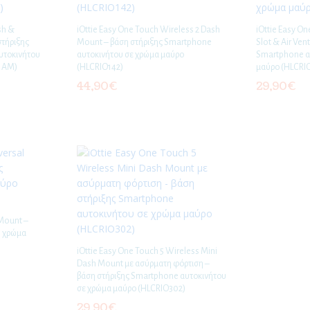
sh &
iOttie Easy One Touch Wireless 2 Dash
iOttie Easy On
στήριξης
Mount – βάση στήριξης Smartphone
Slot & Air Ven
υτοκινήτου
αυτοκινήτου σε χρώμα μαύρο
Smartphone α
71AM)
(HLCRIO142)
μαύρο (HLCRI
44,90
€
29,90
€
 Mount –
e χρώμα
iOttie Easy One Touch 5 Wireless Mini
Dash Mount με ασύρματη φόρτιση –
βάση στήριξης Smartphone αυτοκινήτου
σε χρώμα μαύρο (HLCRIO302)
29,90
€