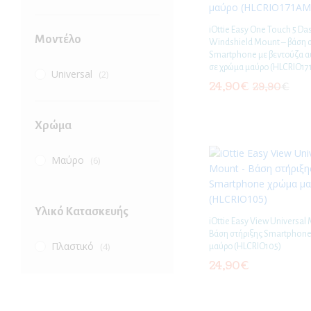
iOttie Easy One Touch 5 Da
Μοντέλο
Windshield Mount – βάση 
Smartphone με βεντούζα α
σε χρώμα μαύρο (HLCRIO1
Universal
(2)
24,90
€
29,90
€
Χρώμα
Μαύρο
(6)
Υλικό Κατασκευής
iOttie Easy View Universal
Βάση στήριξης Smartphon
Πλαστικό
(4)
μαύρο (HLCRIO105)
24,90
€