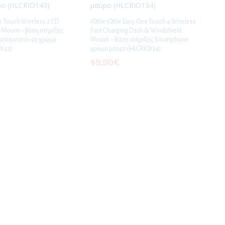
e Touch Wireless 2 CD
iOttie iOttie Easy One Touch 4 Wireless
t Mount – βάση στήριξης
Fast Charging Dash & Windshield
υτοκινήτου σε χρώμα
Mount – Βάση στήριξης Smartphone
O143)
χρώμα μαύρο (HLCRIO134)
49,90
€