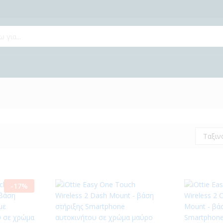
Ταξιν
-
17
%