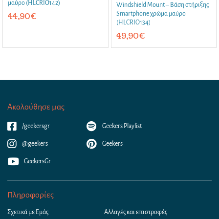
μαύρο (HLCRIO142)
Windshield Mount – Βάση στήριξης
Smartphone χρώμα μαύρο
44,90
€
(HLCRIO134)
49,90
€
Ακολούθησε μας
/geekersgr
Geekers Playlist
@geekers
Geekers
GeekersGr
Πληροφορίες
Σχετικά με Εμάς
Αλλαγές και επιστροφές