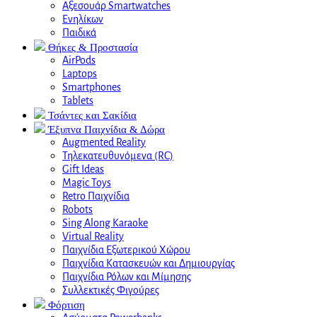
Αξεσουάρ Smartwatches
Ενηλίκων
Παιδικά
Θήκες & Προστασία
AirPods
Laptops
Smartphones
Tablets
Τσάντες και Σακίδια
Έξυπνα Παιχνίδια & Δώρα
Augmented Reality
Τηλεκατευθυνόμενα (RC)
Gift Ideas
Magic Toys
Retro Παιχνίδια
Robots
Sing Along Karaoke
Virtual Reality
Παιχνίδια Εξωτερικού Χώρου
Παιχνίδια Κατασκευών και Δημιουργίας
Παιχνίδια Ρόλων και Μίμησης
Συλλεκτικές Φιγούρες
Φόρτιση