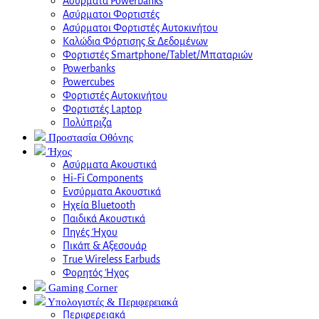
Ασύρματα Powerbanks
Aσύρματοι Φορτιστές
Ασύρματοι Φορτιστές Αυτοκινήτου
Καλώδια Φόρτισης & Δεδομένων
Φορτιστές Smartphone/Tablet/Μπαταριών
Powerbanks
Powercubes
Φορτιστές Αυτοκινήτου
Φορτιστές Laptop
Πολύπριζα
Προστασία Οθόνης
Ήχος
Ασύρματα Ακουστικά
Hi-Fi Components
Ενσύρματα Ακουστικά
Ηχεία Bluetooth
Παιδικά Ακουστικά
Πηγές Ήχου
Πικάπ & Αξεσουάρ
Τrue Wireless Earbuds
Φορητός Ήχος
Gaming Corner
Υπολογιστές & Περιφερειακά
Περιφερειακά