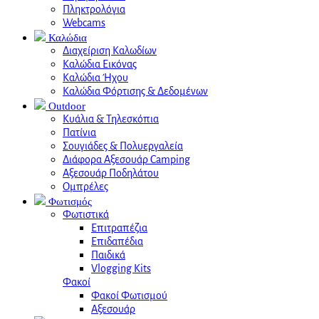
Πληκτρολόγια
Webcams
Καλώδια
Διαχείριση Καλωδίων
Καλώδια Εικόνας
Καλώδια Ήχου
Καλώδια Φόρτισης & Δεδομένων
Outdoor
Κυάλια & Τηλεσκόπια
Πατίνια
Σουγιάδες & Πολυεργαλεία
Διάφορα Αξεσουάρ Camping
Αξεσουάρ Ποδηλάτου
Ομπρέλες
Φωτισμός
Φωτιστικά
Επιτραπέζια
Επιδαπέδια
Παιδικά
Vlogging Kits
Φακοί
Φακοί Φωτισμού
Αξεσουάρ