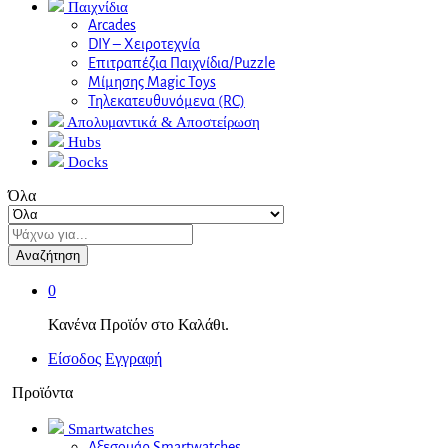
Παιχνίδια
Arcades
DIY – Χειροτεχνία
Επιτραπέζια Παιχνίδια/Puzzle
Μίμησης Magic Toys
Τηλεκατευθυνόμενα (RC)
Απολυμαντικά & Αποστείρωση
Hubs
Docks
Όλα
Αναζήτηση
0
Κανένα Προϊόν στο Καλάθι.
Είσοδος
Εγγραφή
Προϊόντα
Smartwatches
Αξεσουάρ Smartwatches