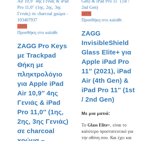
-
41
%
Προσθήκη στο καλάθι
-
29
%
ZAGG
Προσθήκη στο καλάθι
InvisibleShield
ZAGG Pro Keys
Glass Elite+ για
με Trackpad
Apple iPad Pro
Θήκη με
11″ (2021), iPad
πληκτρολόγιο
Air (4th Gen) &
για Apple iPad
iPad Pro 11″ (1st
Air 10,9″ 4ης
/ 2nd Gen)
Γενιάς & iPad
Pro 11,0″ (1ης,
Με μια ματιά:
2ης, 3ης Γενιάς)
Το
Glass Elite+
, είναι το
σε charcoal
καλύτερο προστατευτικό για
την οθόνη σου. Και έχει και
χρώμα –