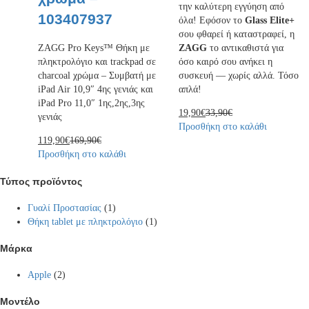
την καλύτερη εγγύηση από
103407937
όλα! Εφόσον το
Glass Elite+
σου φθαρεί ή καταστραφεί, η
ZAGG
το αντικαθιστά για
ZAGG Pro Keys™ Θήκη με
όσο καιρό σου ανήκει η
πληκτρολόγιο και trackpad σε
συσκευή — χωρίς αλλά. Τόσο
charcoal χρώμα – Συμβατή με
απλά!
iPad Air 10,9″ 4ης γενιάς και
iPad Pro 11,0″ 1ης,2ης,3ης
19,90
€
33,90
€
γενιάς
Προσθήκη στο καλάθι
119,90
€
169,90
€
Προσθήκη στο καλάθι
Τύπος προϊόντος
Γυαλί Προστασίας
(1)
Θήκη tablet με πληκτρολόγιο
(1)
Μάρκα
Apple
(2)
Μοντέλο