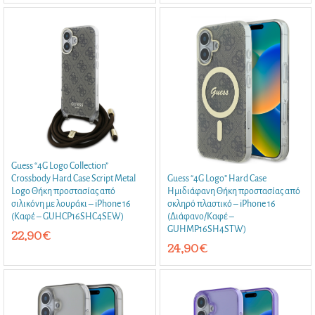
Guess “4G Logo Collection”
Crossbody Hard Case Script Metal
Guess “4G Logο” Hard Case
Logo Θήκη προστασίας από
Ημιδιάφανη Θήκη προστασίας από
σιλικόνη με λουράκι – iPhone 16
σκληρό πλαστικό – iPhone 16
(Καφέ – GUHCP16SHC4SEW)
(Διάφανο/Καφέ –
GUHMP16SH4STW)
22,90
€
24,90
€