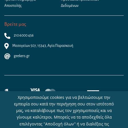
Αποστολής
Δεδομένων
Βρείτε μας
210 6000 456
Μεσογείων 507, 15343, Αγία Παρασκευή
geekers.gr
Χρησιμοποιούμε cookies για να βελτιώσουμε την
εμπειρία σου κατά την περιήγηση σου στον ιστότοπό
μας, να καταλάβουμε πως τον χρησιμοποιείς και να
γίνουμε καλύτεροι. Μπορείς να τα αποδεχθείς όλα
Copyright © 2026 - Geekers.gr | Designed by
Geometry
|
Woocommerce
Hosting
by
WebHosting|4U
επιλέγοντας "Αποδοχή όλων" ή να διαλέξεις τις