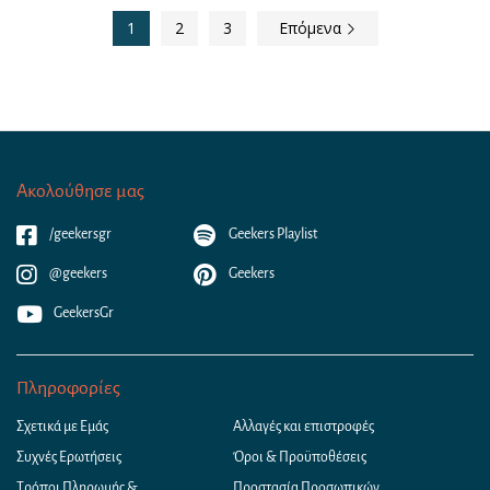
1
2
3
Επόμενα
Ακολούθησε μας
/geekersgr
Geekers Playlist
@geekers
Geekers
GeekersGr
Πληροφορίες
Σχετικά με Εμάς
Αλλαγές και επιστροφές
Συχνές Ερωτήσεις
Όροι & Προϋποθέσεις
Τρόποι Πληρωμής &
Προστασία Προσωπικών