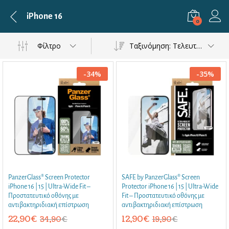
iPhone 16
0
Φίλτρο
Ταξινόμηση: Τελευταία
-
34
%
-
35
%
PanzerGlass® Screen Protector
SAFE by PanzerGlass® Screen
iPhone 16 | 15 | Ultra-Wide Fit –
Protector iPhone 16 | 15 | Ultra-Wide
Προστατευτικό οθόνης με
Fit – Προστατευτικό οθόνης με
αντιβακτηριδιακή επίστρωση
αντιβακτηριδιακή επίστρωση
22,90
€
12,90
€
34,90
€
19,90
€