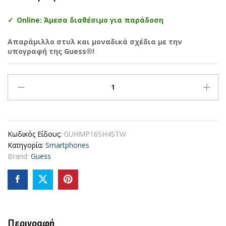
Online: Άμεσα διαθέσιμο για παράδοση
Απαράμιλλο στυλ και μοναδικά σχέδια με την
υπογραφή της Guess®!
Guess
“4G
Logο”
Hard
Case
Κωδικός Είδους:
GUHMP16SH4STW
Ημιδιάφανη
Κατηγορία:
Smartphones
Θήκη
Brand:
Guess
προστασίας
από
σκληρό
πλαστικό
–
iPhone
16
Περιγραφή