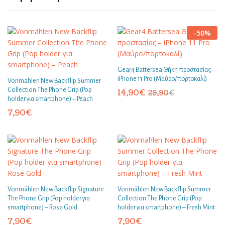
-
50
%
Gear4 Battersea Θήκη προστασίας –
iPhone 11 Pro (Μαύρο/πορτοκαλί)
Vonmählen New Backflip Summer
Collection The Phone Grip (Pop
14,90
€
29,90
€
holder για smartphone) – Peach
7,90
€
Vonmählen New Backflip Signature
Vonmählen New Backflip Summer
The Phone Grip (Pop holder για
Collection The Phone Grip (Pop
smartphone) – Rose Gold
holder για smartphone) – Fresh Mint
7,90
€
7,90
€