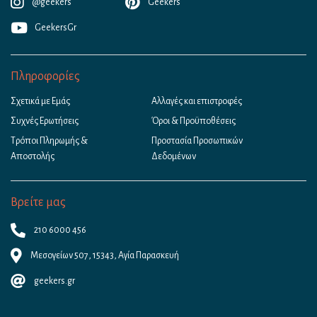
@geekers
Geekers
GeekersGr
Πληροφορίες
Σχετικά με Εμάς
Αλλαγές και επιστροφές
Συχνές Ερωτήσεις
Όροι & Προϋποθέσεις
Τρόποι Πληρωμής &
Προστασία Προσωπικών
Αποστολής
Δεδομένων
Βρείτε μας
210 6000 456
Μεσογείων 507, 15343, Αγία Παρασκευή
geekers.gr