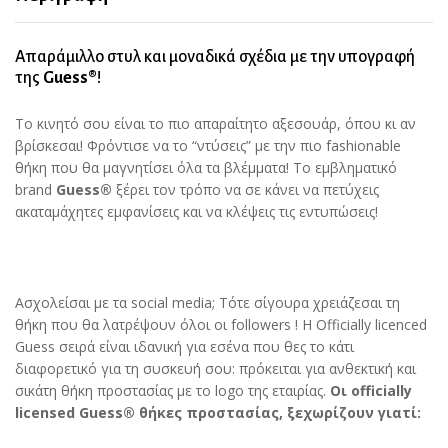
(Διάφανο/
Καφέ
Απαράμιλλο στυλ και μοναδικά σχέδια με την υπογραφή
–
της
Guess®
!
GUHMP16SH4STW)
quantity
Το κινητό σου είναι το πιο απαραίτητο αξεσουάρ, όπου κι αν
βρίσκεσαι! Φρόντισε να το “ντύσεις” με την πιο fashionable
θήκη που θα μαγνητίσει όλα τα βλέμματα! Το εμβληματικό
brand
Guess®
ξέρει τον τρόπο να σε κάνει να πετύχεις
ακαταμάχητες εμφανίσεις και να κλέψεις τις εντυπώσεις!
Ασχολείσαι με τα social media; Τότε σίγουρα χρειάζεσαι τη
θήκη που θα λατρέψουν όλοι οι followers ! Η Officially licenced
Guess σειρά είναι ιδανική για εσένα που θες το κάτι
διαφορετικό για τη συσκευή σου: πρόκειται για ανθεκτική και
σικάτη θήκη προστασίας με το logo της εταιρίας.
Οι officially
licensed Guess® θήκες προστασίας, ξεχωρίζουν γιατί: