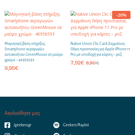
-
20
%
Μαγνητική βάση στήριξης
Native Union Clic Card Δερμάτινη
Smartphone αεραγωγών
Θήκη προστασίας για Apple iPhone 11
αυτοκινήτου GreenMouse σε μαύρο
Pro με υποδοχή για κάρτες – ροζ
χρώμα – 46956593
7,92
€
9,90
€
9,95
€
Ακολούθησε μας
/geekersgr
Geekers Playlist