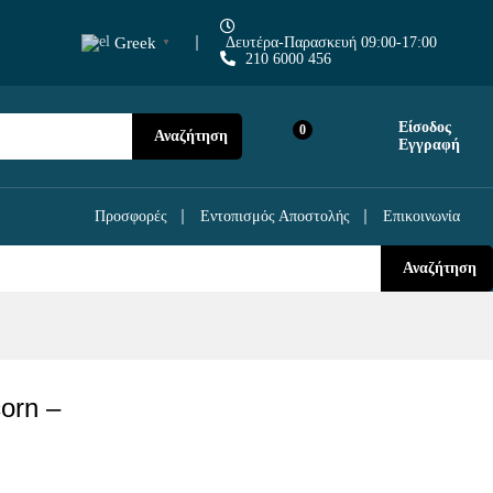
9,90
€
Προσθήκη στο Καλάθι
Greek
Δευτέρα-Παρασκευή 09:00-17:00
▼
210 6000 456
Είσοδος
0
Αναζήτηση
Εγγραφή
Προσφορές
Εντοπισμός Αποστολής
Επικοινωνία
Αναζήτηση
corn –
ς