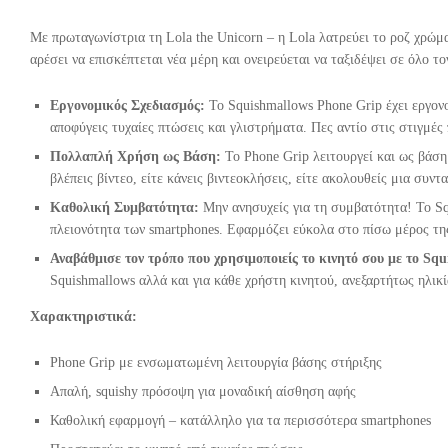
Με πρωταγωνίστρια τη Lola the Unicorn – η Lola λατρεύει το ροζ χρώμα,
αρέσει να επισκέπτεται νέα μέρη και ονειρεύεται να ταξιδέψει σε όλο το
Εργονομικός Σχεδιασμός:
Το Squishmallows Phone Grip έχει εργον
αποφύγεις τυχαίες πτώσεις και γλιστρήματα. Πες αντίο στις στιγμές 
Πολλαπλή Χρήση ως Βάση:
Το Phone Grip λειτουργεί και ως βάση 
βλέπεις βίντεο, είτε κάνεις βιντεοκλήσεις, είτε ακολουθείς μια συντ
Καθολική Συμβατότητα:
Μην ανησυχείς για τη συμβατότητα! Το Squ
πλειονότητα των smartphones. Εφαρμόζει εύκολα στο πίσω μέρος τ
Αναβάθμισε τον τρόπο που χρησιμοποιείς το κινητό σου με το Sq
Squishmallows αλλά και για κάθε χρήστη κινητού, ανεξαρτήτως ηλικί
Χαρακτηριστικά:
Phone Grip με ενσωματωμένη λειτουργία βάσης στήριξης
Απαλή, squishy πρόσοψη για μοναδική αίσθηση αφής
Καθολική εφαρμογή – κατάλληλο για τα περισσότερα smartphones