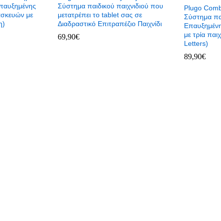
Επαυξημένης
Σύστημα παιδικού παιχνιδιού που
Plugo Combo
ασκευών με
μετατρέπει το tablet σας σε
Σύστημα πα
η)
Διαδραστικό Επιτραπέζιο Παιχνίδι
Επαυξημένη
με τρία παιχ
69,90
€
Letters)
89,90
€