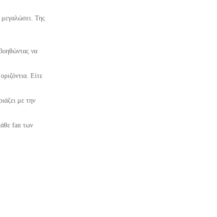
ν μεγαλώσει. Της
 βοηθώντας να
οριζόντια. Είτε
ιάζει με την
κάθε fan των