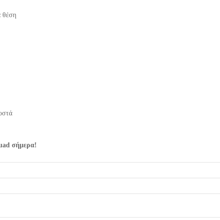
α θέση
τοστά
quad σήμερα!