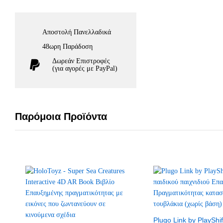
Αποστολή Πανελλαδικά
48ωρη Παράδοση
Δωρεάν Eπιστροφές
(για αγορές με PayPal)
Παρόμοια Προϊόντα
Plugo Link by PlaySh