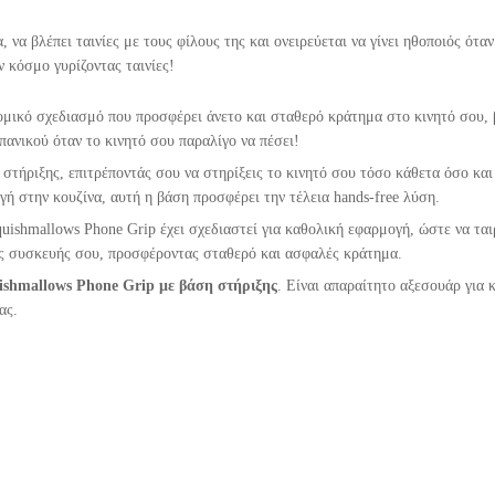
 να βλέπει ταινίες με τους φίλους της και ονειρεύεται να γίνει ηθοποιός ότα
ν κόσμο γυρίζοντας ταινίες!
ομικό σχεδιασμό που προσφέρει άνετο και σταθερό κράτημα στο κινητό σου,
πανικού όταν το κινητό σου παραλίγο να πέσει!
στήριξης, επιτρέποντάς σου να στηρίξεις το κινητό σου τόσο κάθετα όσο και 
αγή στην κουζίνα, αυτή η βάση προσφέρει την τέλεια hands-free λύση.
ishmallows Phone Grip έχει σχεδιαστεί για καθολική εφαρμογή, ώστε να ταιρ
ης συσκευής σου, προσφέροντας σταθερό και ασφαλές κράτημα.
uishmallows Phone Grip με βάση στήριξης
. Είναι απαραίτητο αξεσουάρ για 
ας.