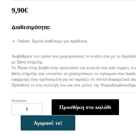
9,90
€
Διαθεσιμότητα:
Online: Άμεσα διαθέσιμο για παράδοση
Αναβάθμισε τον τρόπο που χρησιμοποιείς το κινητό σου με το Squish
με βάση στήριξης.
Το Phone Grip βοηθά στην προστασία του κινητού σου από τυχαίες πτώ
βάση στήριξης σου επιτρέπει να χρησιμοποιείς το τηλέφωνό σου hands
εφαρμογή είναι σχεδιασμένη για να ταιριάζει σε πολλά διαφορετικά sm
Πρόσθεσέ το στη συλλογή σου και γίνε μέλος της #SquishmallowsSqu
Ποσότητα:
Lazerbuilt
Προσθήκη στο καλάθι
Squishmallows
Lola
the
Αγορασέ το!
Unicorn
–