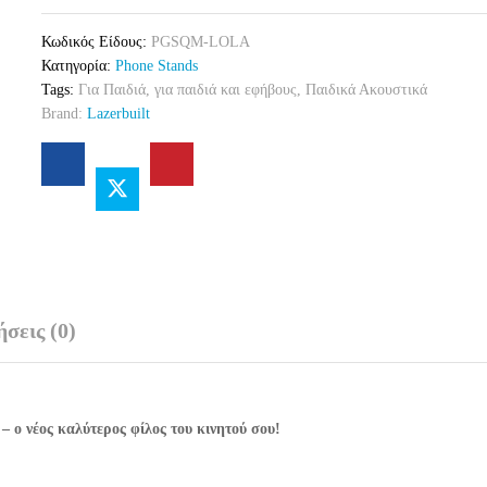
Universal
Κωδικός Είδους:
PGSQM-LOLA
Phone
Κατηγορία:
Phone Stands
Grip
Tags:
Για Παιδιά
,
για παιδιά και εφήβους
,
Παιδικά Ακουστικά
&
Brand:
Lazerbuilt
Βάση
Στήριξης
quantity
σεις (0)
 ο νέος καλύτερος φίλος του κινητού σου!