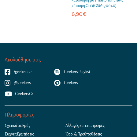
κατάλληλη για smartphone εως
7″μαύρη C113(GSM170040)
6,90
€
Ακολούθησε μας
/geekersgr
Geekers Playlist
@geekers
Geekers
GeekersGr
Πληροφορίες
Σχετικά με Εμάς
Αλλαγές και επιστροφές
Συχνές Ερωτήσεις
Όροι & Προϋποθέσεις