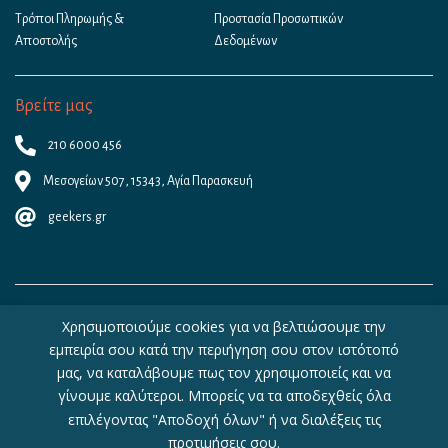
Τρόποι Πληρωμής &
Προστασία Προσωπικών
Αποστολής
Δεδομένων
Βρείτε μας
210 6000 456
Μεσογείων 507, 15343, Αγία Παρασκευή
geekers.gr
Χρησιμοποιούμε cookies για να βελτιώσουμε την
εμπειρία σου κατά την περιήγηση σου στον ιστότοπό
μας, να καταλάβουμε πως τον χρησιμοποιείς και να
γίνουμε καλύτεροι. Μπορείς να τα αποδεχθείς όλα
Copyright © 2026 - Geekers.gr | Designed by
Geometry
|
Woocommerce
επιλέγοντας "Αποδοχή όλων" ή να διαλέξεις τις
Hosting
by
WebHosting|4U
προτιμήσεις σου.