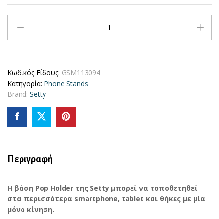
Setty
-
Pop
Holder
-
Κωδικός Είδους:
GSM113094
Red
Κατηγορία:
Phone Stands
quantity
Brand:
Setty
Περιγραφή
Η βάση Pop Holder της Setty μπορεί να τοποθετηθεί
στα περισσότερα smartphone, tablet και θήκες με μία
μόνο κίνηση.