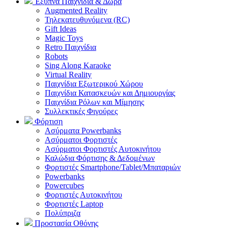
Έξυπνα Παιχνίδια & Δώρα
Augmented Reality
Τηλεκατευθυνόμενα (RC)
Gift Ideas
Magic Toys
Retro Παιχνίδια
Robots
Sing Along Karaoke
Virtual Reality
Παιχνίδια Εξωτερικού Χώρου
Παιχνίδια Κατασκευών και Δημιουργίας
Παιχνίδια Ρόλων και Μίμησης
Συλλεκτικές Φιγούρες
Φόρτιση
Ασύρματα Powerbanks
Aσύρματοι Φορτιστές
Ασύρματοι Φορτιστές Αυτοκινήτου
Καλώδια Φόρτισης & Δεδομένων
Φορτιστές Smartphone/Tablet/Μπαταριών
Powerbanks
Powercubes
Φορτιστές Αυτοκινήτου
Φορτιστές Laptop
Πολύπριζα
Προστασία Οθόνης