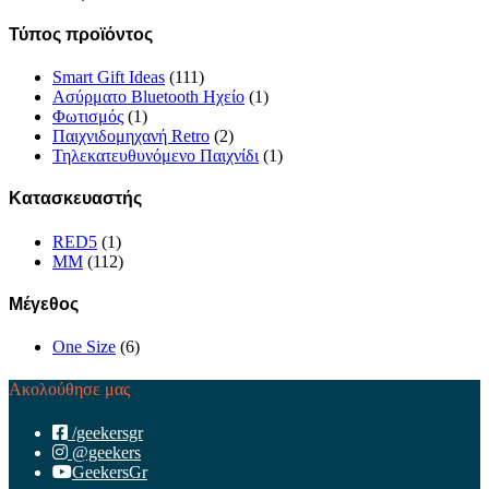
Τύπος προϊόντος
Smart Gift Ideas
(111)
Ασύρματο Bluetooth Ηχείο
(1)
Φωτισμός
(1)
Παιχνιδομηχανή Retro
(2)
Τηλεκατευθυνόμενο Παιχνίδι
(1)
Κατασκευαστής
RED5
(1)
MM
(112)
Μέγεθος
One Size
(6)
Ακολούθησε μας
/geekersgr
@geekers
GeekersGr