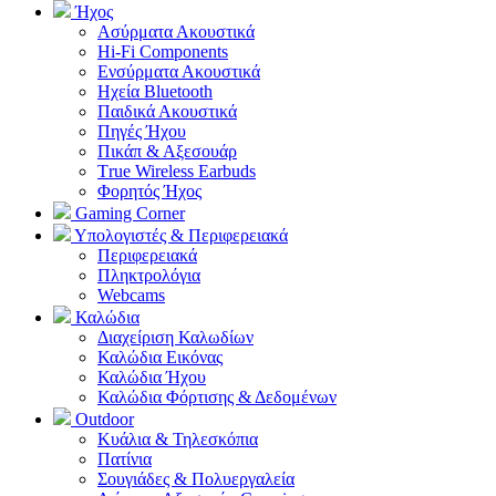
Ήχος
Ασύρματα Ακουστικά
Hi-Fi Components
Ενσύρματα Ακουστικά
Ηχεία Bluetooth
Παιδικά Ακουστικά
Πηγές Ήχου
Πικάπ & Αξεσουάρ
Τrue Wireless Earbuds
Φορητός Ήχος
Gaming Corner
Υπολογιστές & Περιφερειακά
Περιφερειακά
Πληκτρολόγια
Webcams
Καλώδια
Διαχείριση Καλωδίων
Καλώδια Εικόνας
Καλώδια Ήχου
Καλώδια Φόρτισης & Δεδομένων
Outdoor
Κυάλια & Τηλεσκόπια
Πατίνια
Σουγιάδες & Πολυεργαλεία