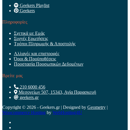
Geekers Playlist
Geekers
Πληροφορίες
Σχετικά με Εμάς
Συχνές Ερωτήσεις
Τρόποι Πληρωμής & Αποστολής
Αλλαγές και επιστροφές
Όροι & Προϋποθέσεις
Προστασία Προσωπικών Δεδομένων
Βρείτε μας
210 6000 456
Μεσογείων 507, 15343, Αγία Παρασκευή
geekers.gr
Copyright © 2026 - Geekers.gr | Designed by
Geometry
|
Woocommerce Hosting
by
WebHosting|4U