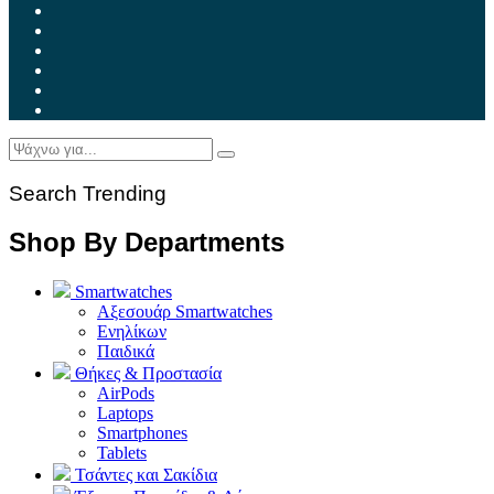
Search Trending
Shop By Departments
Smartwatches
Αξεσουάρ Smartwatches
Ενηλίκων
Παιδικά
Θήκες & Προστασία
AirPods
Laptops
Smartphones
Tablets
Τσάντες και Σακίδια