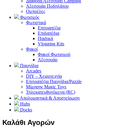
Διάφορα Αξεσουάρ Camping
Αξεσουάρ Ποδηλάτου
Ομπρέλες
Φωτισμός
Φωτιστικά
Επιτραπέζια
Επιδαπέδια
Παιδικά
Vlogging Kits
Φακοί
Φακοί Φωτισμού
Αξεσουάρ
Παιχνίδια
Arcades
DIY – Χειροτεχνία
Επιτραπέζια Παιχνίδια/Puzzle
Μίμησης Magic Toys
Τηλεκατευθυνόμενα (RC)
Απολυμαντικά & Αποστείρωση
Hubs
Docks
Καλάθι Αγορών