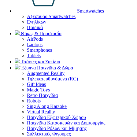
Smartwatches
Αξεσουάρ Smartwatches
Ενηλίκων
Παιδικά
Θήκες & Προστασία
AirPods
Laptops
Smartphones
Tablets
Τσάντες και Σακίδια
Έξυπνα Παιχνίδια & Δώρα
Augmented Reality
Τηλεκατευθυνόμενα (RC)
Gift Ideas
Magic Toys
Retro Παιχνίδια
Robots
Sing Along Karaoke
Virtual Reality
Παιχνίδια Εξωτερικού Χώρου
Παιχνίδια Κατασκευών και Δημιουργίας
Παιχνίδια Ρόλων και Μίμησης
Συλλεκτικές Φιγούρες