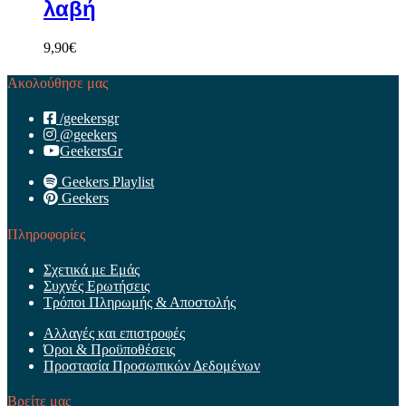
λαβή
9,90
€
Ακολούθησε μας
/geekersgr
@geekers
GeekersGr
Geekers Playlist
Geekers
Πληροφορίες
Σχετικά με Εμάς
Συχνές Ερωτήσεις
Τρόποι Πληρωμής & Αποστολής
Αλλαγές και επιστροφές
Όροι & Προϋποθέσεις
Προστασία Προσωπικών Δεδομένων
Βρείτε μας