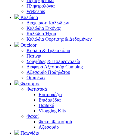
Περιφερειακά
Πληκτρολόγια
Webcams
Καλώδια
Διαχείριση Καλωδίων
Καλώδια Εικόνας
Καλώδια Ήχου
Καλώδια Φόρτισης & Δεδομένων
Outdoor
Κυάλια & Τηλεσκόπια
Πατίνια
Σουγιάδες & Πολυεργαλεία
Διάφορα Αξεσουάρ Camping
Αξεσουάρ Ποδηλάτου
Ομπρέλες
Φωτισμός
Φωτιστικά
Επιτραπέζια
Επιδαπέδια
Παιδικά
Vlogging Kits
Φακοί
Φακοί Φωτισμού
Αξεσουάρ
Παιχνίδια