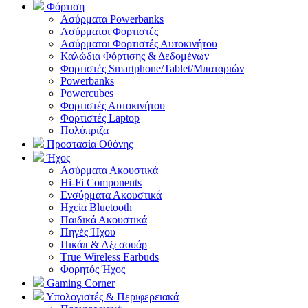
Φόρτιση
Ασύρματα Powerbanks
Aσύρματοι Φορτιστές
Ασύρματοι Φορτιστές Αυτοκινήτου
Καλώδια Φόρτισης & Δεδομένων
Φορτιστές Smartphone/Tablet/Μπαταριών
Powerbanks
Powercubes
Φορτιστές Αυτοκινήτου
Φορτιστές Laptop
Πολύπριζα
Προστασία Οθόνης
Ήχος
Ασύρματα Ακουστικά
Hi-Fi Components
Ενσύρματα Ακουστικά
Ηχεία Bluetooth
Παιδικά Ακουστικά
Πηγές Ήχου
Πικάπ & Αξεσουάρ
Τrue Wireless Earbuds
Φορητός Ήχος
Gaming Corner
Υπολογιστές & Περιφερειακά