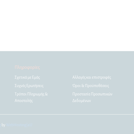
Πληροφορίες
Σχετικά με Εμάς
Αλλαγές και επιστροφές
Συχνές Ερωτήσεις
Όροι & Προϋποθέσεις
Τρόποι Πληρωμής &
Προστασία Προσωπικών
Αποστολής
Δεδομένων
g
by
WebHosting|4U