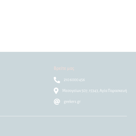
Βρείτε μας
210 6000 456
Μεσογείων 507, 15343, Αγία Παρασκευή
geekers.gr