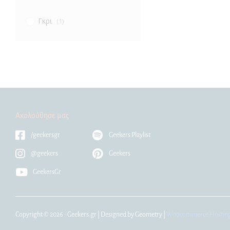
Γκρι
(1)
Ακολούθησε μας
/geekersgr
Geekers Playlist
@geekers
Geekers
GeekersGr
Copyright © 2026 - Geekers.gr | Designed by
Geometry
|
Woocommerce Hostin