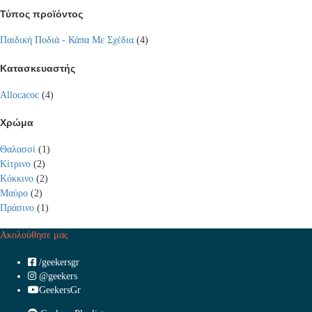
Τύπος προϊόντος
Παιδική Ποδιά - Κάπα Με Σχέδια
(4)
Κατασκευαστής
Allocacoc
(4)
Χρώμα
Θαλασσί
(1)
Κίτρινο
(2)
Κόκκινο
(2)
Μαύρο
(2)
Πράσινο
(1)
Ακολούθησε μας
/geekersgr
@geekers
GeekersGr