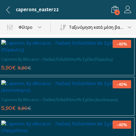
caperons_easter22
0
Φίλτρο
Ταξινόμηση κατά μέση βαθμολογία
-
40
%
Caperons By Allocacoc – Παιδική Ποδιά/Κάπα Με Σχέδια (Πύραυλος)
5,90
€
9,90
€
-
40
%
Caperons By Allocacoc – Παιδική Ποδιά/Κάπα Με Σχέδια (Δεινόσαυρος)
5,90
€
9,90
€
-
40
%