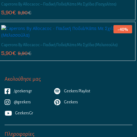
Caperons By Allocacoc – Παιδική Ποδιά/Κάπα Με Σχέδια (Πασχαλίτσα)
5,90
€
9,90
€
-
40
%
Caperons By Allocacoc – Παιδική Ποδιά/Κάπα Με Σχέδια (Μελισσούλα)
5,90
€
9,90
€
Ακολούθησε μας
/geekersgr
Geekers Playlist
@geekers
Geekers
GeekersGr
Πληροφορίες