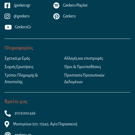
/geekersgr
Geekers Playlist
@geekers
Geekers
GeekersGr
Πληροφορίες
Σχετικά με Εμάς
Αλλαγές και επιστροφές
Συχνές Ερωτήσεις
Όροι & Προϋποθέσεις
Τρόποι Πληρωμής &
Προστασία Προσωπικών
Αποστολής
Δεδομένων
Βρείτε μας
210 6000 456
Μεσογείων 507, 15343, Αγία Παρασκευή