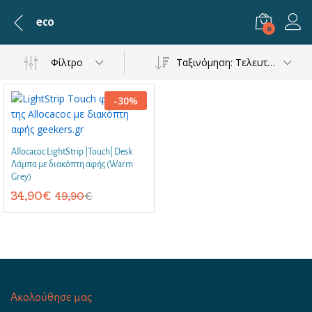
eco
0
Φίλτρο
Ταξινόμηση: Τελευταία
-
30
%
Allocacoc LightStrip |Touch| Desk
Λάμπα με διακόπτη αφής (Warm
Grey)
34,90
€
49,90
€
Ακολούθησε μας